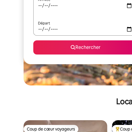
Départ
Rechercher
Loca
Coup de cœur voyageurs
Coup 
Coup de cœur voyageurs
Coups de