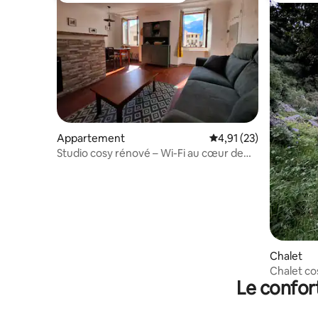
Appartement
Évaluation moyenne su
4,91 (23)
Studio cosy rénové – Wi-Fi au cœur de
Belvédère
Chalet
Chalet co
Le confor
Mercanto