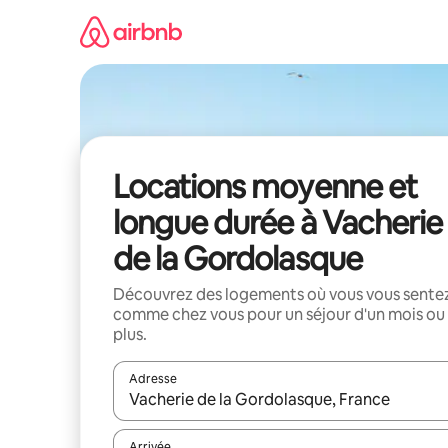
Aller
directement
au
contenu
Locations moyenne et
longue durée à Vacherie
de la Gordolasque
Découvrez des logements où vous vous sente
comme chez vous pour un séjour d'un mois ou
plus.
Adresse
Lorsque les résultats s'affichent, utilisez les flèc
Arrivée