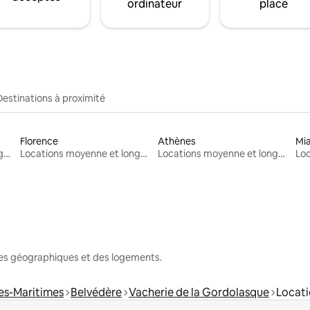
ordinateur
place
Destinations à proximité
Florence
Athènes
Mi
Locations moyenne et longue durée
Locations moyenne et longue durée
Locations moyenne et longue durée
nes géographiques et des logements.
es-Maritimes
Belvédère
Vacherie de la Gordolasque
Locati