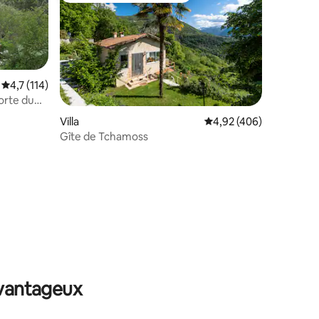
Évaluation moyenne sur la base de 114 commentaires : 4,7 sur 5
4,7 (114)
orte du
Villa
Évaluation moyenne sur
4,92 (406)
Gîte de Tchamoss
mmentaires : 5 sur 5
avantageux