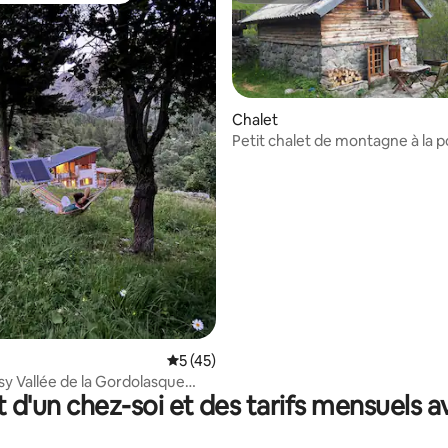
Chalet
Petit chalet de montagne à la p
Mercantour
r la base de 23 commentaires : 4,91 sur 5
Évaluation moyenne sur la base de 45 co
5 (45)
sy Vallée de la Gordolasque
t d'un chez-soi et des tarifs mensuels 
ur