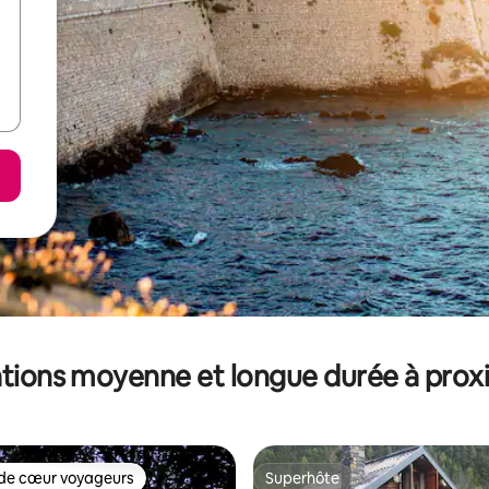
tions moyenne et longue durée à prox
de cœur voyageurs
Superhôte
 cœur voyageurs les plus appréciés
Superhôte