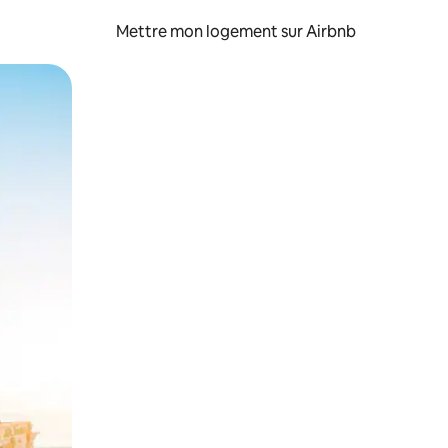
Mettre mon logement sur Airbnb
sant glisser.