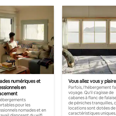
des numériques et
Vous allez vous y plaire
essionnels en
Parfois, l'hébergement fai
voyage. Qu'il s'agisse de
acement
cabanes à flanc de falais
hébergements
de péniches tranquilles, 
rtables pour les
locations sont dotées de
ssionnels nomades et en
caractéristiques uniques
ravail disposant du wifi