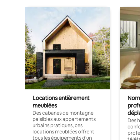
Locations entièrement
Noma
meublées
prof
dépl
Des cabanes de montagne
paisibles aux appartements
Des 
urbains pratiques, ces
confo
locations meublées offrent
profe
tous les équipements d'un
télét