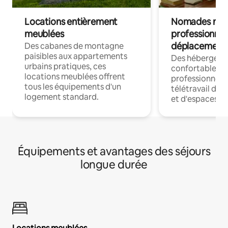
Locations entièrement
Nomades num
meublées
professionnel
déplacement
Des cabanes de montagne
paisibles aux appartements
Des hébergem
urbains pratiques, ces
confortables p
locations meublées offrent
professionnels
tous les équipements d'un
télétravail dis
logement standard.
et d'espaces de
Équipements et avantages des séjours
longue durée