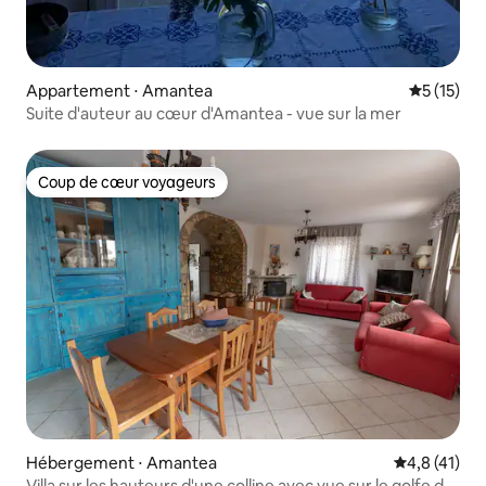
Appartement ⋅ Amantea
Évaluation
5 (15)
Suite d'auteur au cœur d'Amantea - vue sur la mer
Coup de cœur voyageurs
Coup de cœur voyageurs
Hébergement ⋅ Amantea
Évaluation m
4,8 (41)
Villa sur les hauteurs d'une colline avec vue sur le golfe de