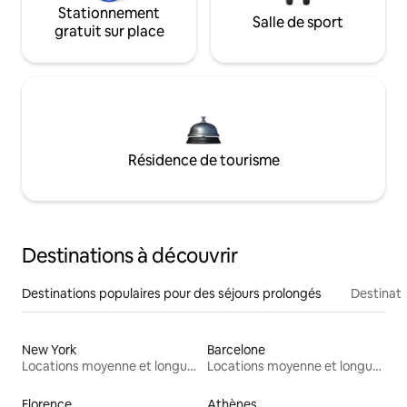
Stationnement
Salle de sport
gratuit sur place
Résidence de tourisme
Destinations à découvrir
Destinations populaires pour des séjours prolongés
Destinati
New York
Barcelone
Locations moyenne et longue durée
Locations moyenne et longue durée
Florence
Athènes