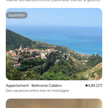
Sant'Eufemia
Superhôte
Superhôte
Appartement ⋅ Belmonte Calabro
Évaluation mo
4,85 (27)
Des vacances entre mer et montagne