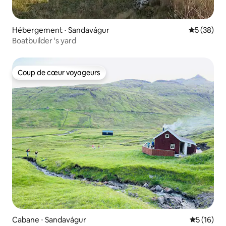
Hébergement ⋅ Sandavágur
Évaluation
5 (38)
Boatbuilder 's yard
Coup de cœur voyageurs
Coup de cœur voyageurs
Cabane ⋅ Sandavágur
Évaluation
5 (16)