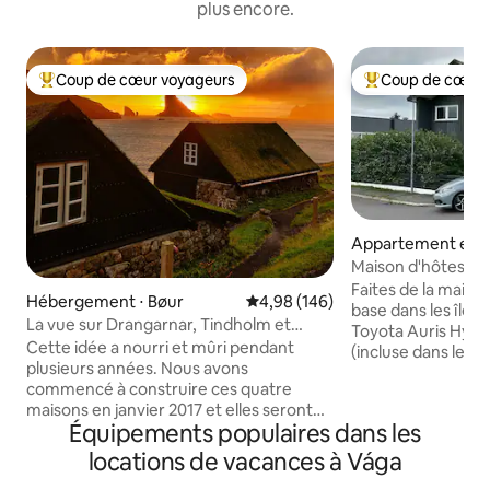
plus encore.
Coup de cœur voyageurs
Coup de cœur 
Coups de cœur voyageurs les plus appréciés
Coups de cœur vo
Appartement en r
⋅ Miðvágur
Maison d'hôtes d'I
voiture
Faites de la maison
Hébergement ⋅ Bøur
Évaluation moyenne sur la base 
4,98 (146)
base dans les îles
La vue sur Drangarnar, Tindholm et
Toyota Auris Hybr
Mykines
Cette idée a nourri et mûri pendant
(incluse dans le pr
plusieurs années. Nous avons
deux des principa
commencé à construire ces quatre
entre Vagar-Strey
maisons en janvier 2017 et elles seront
Bordoy (à utiliser 
Équipements populaires dans les
terminées en mars 2018. Les vieilles
le souhaitez), il se
maisons féroïennes sont agréables dans
îles. Si vous séjour
locations de vacances à Vága
le paysage féroïen global, et nous avons
ramassage et le dé