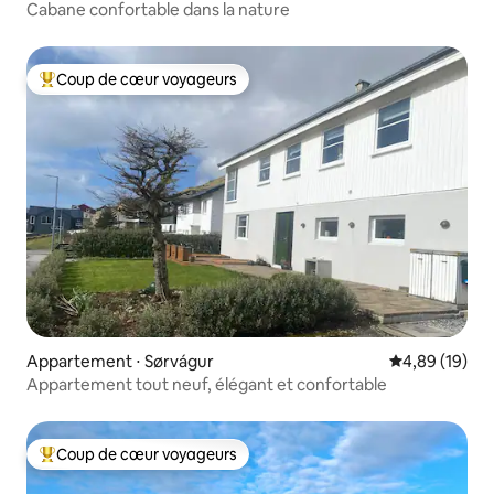
Cabane confortable dans la nature
Coup de cœur voyageurs
Coups de cœur voyageurs les plus appréciés
Appartement ⋅ Sørvágur
Évaluation mo
4,89 (19)
Appartement tout neuf, élégant et confortable
Coup de cœur voyageurs
Coups de cœur voyageurs les plus appréciés