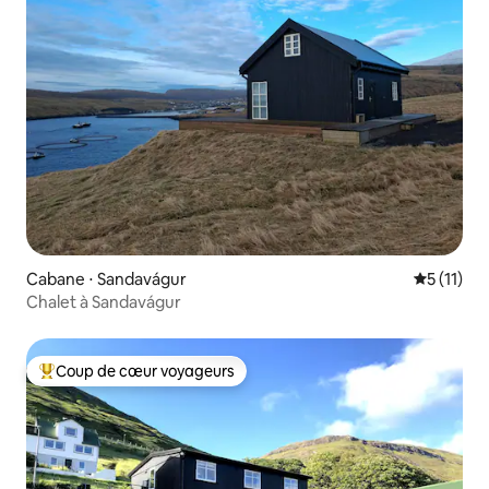
Cabane ⋅ Sandavágur
Évaluatio
5 (11)
Chalet à Sandavágur
Coup de cœur voyageurs
Coups de cœur voyageurs les plus appréciés