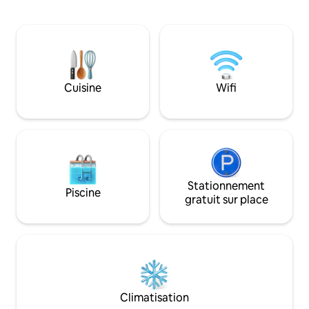
donc naturellement ciblé cette ancienne
également inclus. 
méthode de construction. Rez-de-
sont assurées et
chaussée : cuisine et salon en un. Fin
voitures de locati
d'une salle de bain. Dernier étage : une
parking se trouve 
chambre principale, destinée à deux
propriété. LE PRIX COMPREND UNE
adultes et un espace ouvert
VOITURE AUTOMA
supplémentaire pour dormir deux
Cuisine
Wifi
adultes supplémentaires. La vue depuis
la maison est considérée comme l'une
des plus belles des îles Féroé. Notre
objectif est d'offrir une expérience de
qualité garantie à nos voyageurs et
d'assurer leur confort maximal.
bienvenue Anita et Tróndur :)
Stationnement
Piscine
gratuit sur place
Climatisation