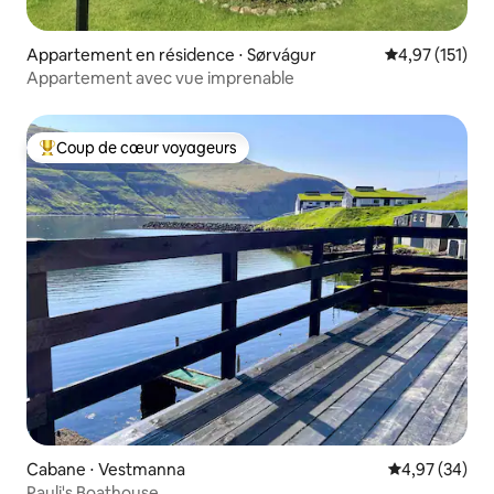
Appartement en résidence ⋅ Sørvágur
Évaluation moy
4,97 (151)
Appartement avec vue imprenable
Coup de cœur voyageurs
Coups de cœur voyageurs les plus appréciés
Cabane ⋅ Vestmanna
Évaluation mo
4,97 (34)
Pauli's Boathouse