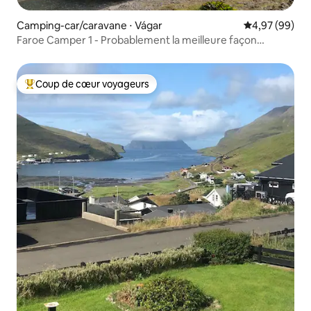
Camping-car/caravane ⋅ Vágar
Évaluation mo
4,97 (99)
Faroe Camper 1 - Probablement la meilleure façon
d'explorer !
Coup de cœur voyageurs
Coups de cœur voyageurs les plus appréciés