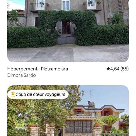
Hébergement ⋅ Pietramelara
Évaluation mo
4,64 (56)
Dimora Sardo
Coup de cœur voyageurs
Coups de cœur voyageurs les plus appréciés