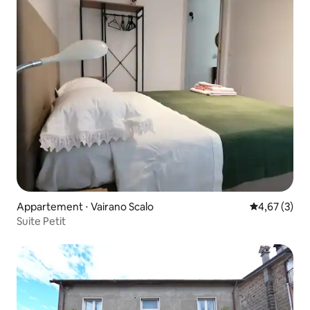
Appartement ⋅ Vairano Scalo
Évaluation m
4,67 (3)
Suite Petit