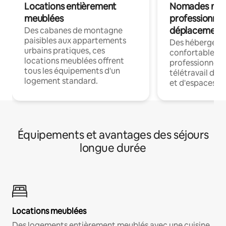
Locations entièrement
Nomades num
meublées
professionnel
déplacement
Des cabanes de montagne
paisibles aux appartements
Des hébergem
urbains pratiques, ces
confortables p
locations meublées offrent
professionnels
tous les équipements d'un
télétravail dis
logement standard.
et d'espaces de
Équipements et avantages des séjours
longue durée
Locations meublées
Des logements entièrement meublés avec une cuisine,