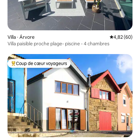
Villa ⋅ Árvore
Évaluation mo
4,82 (60)
Villa paisible proche plage- piscine - 4 chambres
Coup de cœur voyageurs
Coups de cœur voyageurs les plus appréciés