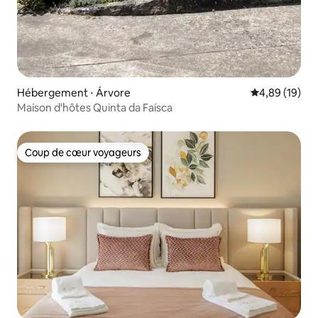
Hébergement ⋅ Árvore
Évaluation mo
4,89 (19)
Maison d'hôtes Quinta da Faísca
Coup de cœur voyageurs
Coup de cœur voyageurs