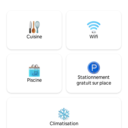
métro et à la plage de Mindelo /villa de 3
préparé un logeme
chambres entièrement équipée (100
confortable, afin 
m2), avec grand jardin fermé (540 m2),
s'étendre et que v
dans une urbanisation résidentielle
détende. Parfait p
calme de haute qualité, à proximité de la
offre une expérie
zone commerciale. Accès facile à
nature mais dans 
l'aéroport, au métro et à la plage de
avec train direct v
Cuisine
Wifi
Mindelo. Zone couverte pour garer la
déjeuner disponibl
voiture.
Stationnement
Piscine
gratuit sur place
Climatisation