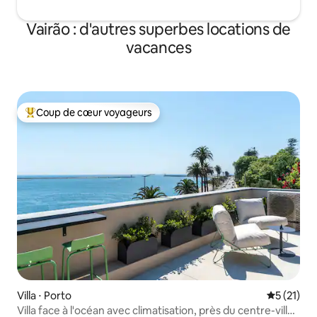
Vairão : d'autres superbes locations de
vacances
Coup de cœur voyageurs
Coups de cœur voyageurs les plus appréciés
Villa ⋅ Porto
Évaluation
5 (21)
Villa face à l'océan avec climatisation, près du centre-ville