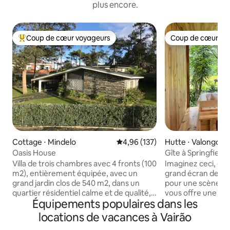
plus encore.
Coup de cœur voyageurs
Coup de cœur vo
Coups de cœur voyageurs les plus appréciés
Coup de cœur vo
Cottage ⋅ Mindelo
Évaluation moyenne sur la base 
4,96 (137)
Hutte ⋅ Valongo
Oasis House
Gîte à Springfield
Villa de trois chambres avec 4 fronts (100
Imaginez ceci, en
m2), entièrement équipée, avec un
grand écran de ci
grand jardin clos de 540 m2, dans un
pour une scène réel
quartier résidentiel calme et de qualité, à
vous offre une vue 
Équipements populaires dans les
proximité d'un quartier commercial.
verte et fleurie o
Couverture pour garer une voiture dans
librement et les oi
locations de vacances à Vairão
le jardin. Accès facile à l'aéroport, au
paissent paisible