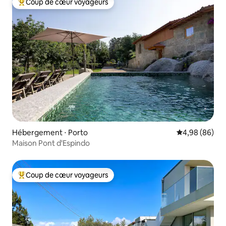
Coup de cœur voyageurs
Coups de cœur voyageurs les plus appréciés
Hébergement ⋅ Porto
Évaluation mo
4,98 (86)
Maison Pont d'Espindo
Coup de cœur voyageurs
Coups de cœur voyageurs les plus appréciés