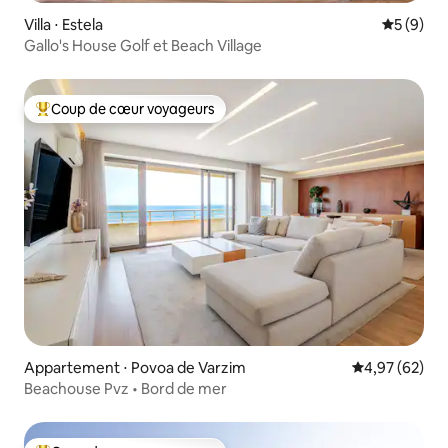
Villa ⋅ Estela
Évaluatio
5 (9)
Gallo's House Golf et Beach Village
Coup de cœur voyageurs
Coups de cœur voyageurs les plus appréciés
Appartement ⋅ Povoa de Varzim
Évaluation mo
4,97 (62)
Beachouse Pvz • Bord de mer