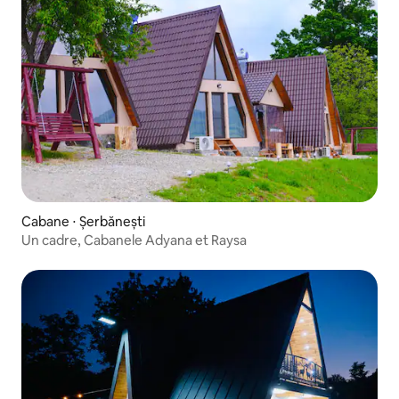
Cabane ⋅ Șerbănești
Un cadre, Cabanele Adyana et Raysa