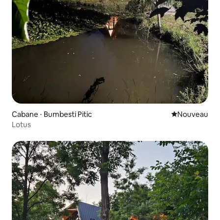
Cabane ⋅ Bumbesti Pitic
Nouvel hébe
Nouveau
Lotus