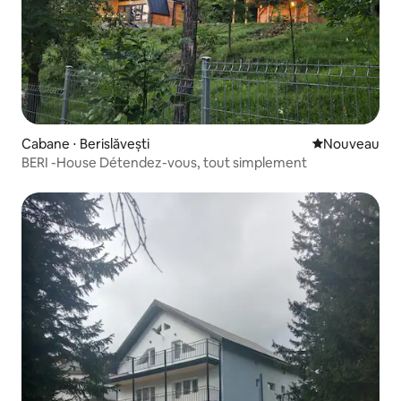
Cabane ⋅ Berislăvești
Nouvel hébe
Nouveau
BERI -House Détendez-vous, tout simplement