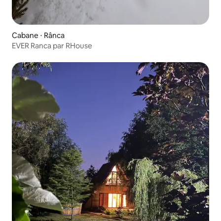
Cabane ⋅ Rânca
EVER Ranca par RHouse