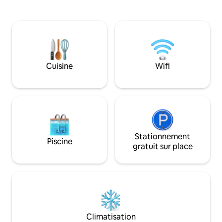
chauffé sous les ét
espace barbecue équipé d'un chaudron
familles, les coupl
et d'un disque - espaces de détente
recherche d'intimi
(balançoires, hamac et différents
raffiné dans un ca
espaces aménagés pour s'asseoir)
Réservez votre e
- emplacement aménagé pour un feu de
maintenant et prof
camp young-livada avec plus de
vie en montagne 
60 arbres Nous acceptons les animaux
Cuisine
Wifi
de compagnie et les acceptons
volontiers, y compris à l'intérieur, sans
frais.
Stationnement
Piscine
gratuit sur place
Climatisation