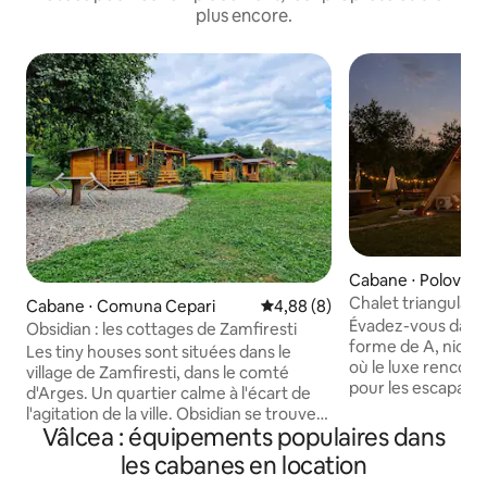
plus encore.
Cabane ⋅ Polovrag
Chalet triangulaire
Cabane ⋅ Comuna Cepari
Évaluation moyenne sur la bas
4,88 (8)
jardin et barbecue
Évadez-vous dans 
Obsidian : les cottages de Zamfiresti
forme de A, niché
Les tiny houses sont situées dans le
où le luxe rencont
village de Zamfiresti, dans le comté
pour les escapade
d'Arges. Un quartier calme à l'écart de
chalet allie confo
l'agitation de la ville. Obsidian se trouve
environnement ser
Vâlcea : équipements populaires dans
sur un terrain clôturé de 5000 pieds
privé, un coin repa
carrés avec de la verdure : - cuisine
les cabanes en location
gazebo, un foyer e
entièrement équipée -trampoline -