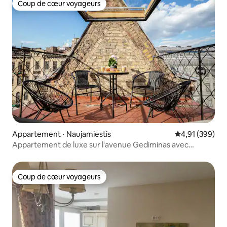
Coup de cœur voyageurs
Coup de cœur voyageurs
Appartement ⋅ Naujamiestis
Évaluation moy
4,91 (399)
Appartement de luxe sur l'avenue Gediminas avec
terrasse
Coup de cœur voyageurs
Coup de cœur voyageurs