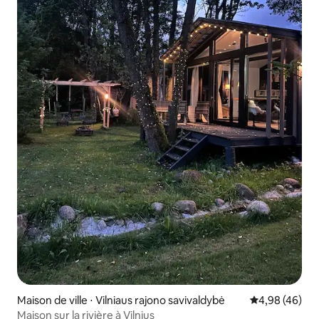
Maison de ville ⋅ Vilniaus rajono savivaldybė
Évaluation mo
4,98 (46)
Maison sur la rivière à Vilnius