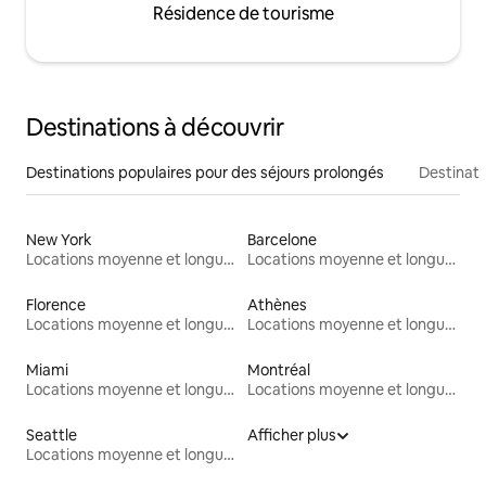
Résidence de tourisme
Destinations à découvrir
Destinations populaires pour des séjours prolongés
Destinati
New York
Barcelone
Locations moyenne et longue durée
Locations moyenne et longue durée
Florence
Athènes
Locations moyenne et longue durée
Locations moyenne et longue durée
Miami
Montréal
Locations moyenne et longue durée
Locations moyenne et longue durée
Seattle
Afficher plus
Locations moyenne et longue durée