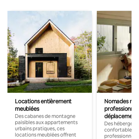
Locations entièrement
Nomades num
meublées
professionnel
déplacement
Des cabanes de montagne
paisibles aux appartements
Des hébergem
urbains pratiques, ces
confortables p
locations meublées offrent
professionnels