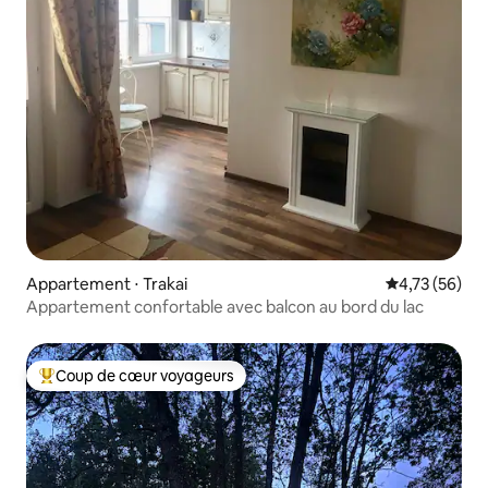
Appartement ⋅ Trakai
Évaluation mo
4,73 (56)
Appartement confortable avec balcon au bord du lac
Coup de cœur voyageurs
Coups de cœur voyageurs les plus appréciés