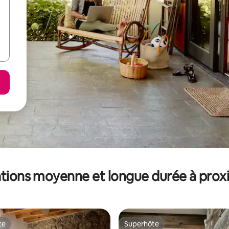
tions moyenne et longue durée à prox
te
Superhôte
te
Superhôte