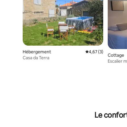
Hébergement
Évaluation moyenne s
4,67 (3)
Cottage
Casa da Terra
Escalier 
Le confor