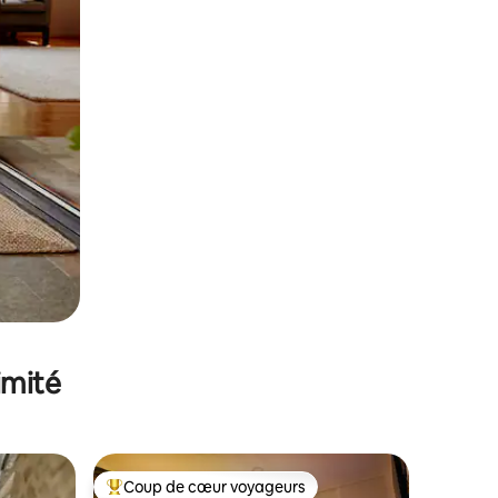
imité
Coup de cœur voyageurs
Coups de cœur voyageurs les plus appréciés