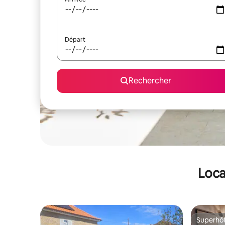
Départ
Rechercher
Loca
Superhô
Superhô