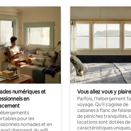
des numériques et
Vous allez vous y plaire
essionnels en
Parfois, l'hébergement fai
voyage. Qu'il s'agisse de
acement
cabanes à flanc de falais
hébergements
de péniches tranquilles, 
rtables pour les
locations sont dotées de
ssionnels nomades et en
caractéristiques uniques
ravail disposant du wifi