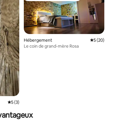
Hébergement
Évaluation moyenne
5 (20)
Le coin de grand-mère Rosa
taires : 4,89 sur 5
Évaluation moyenne sur la base de 3 commentaires : 5 sur 5
5 (3)
avantageux