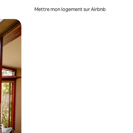
Mettre mon logement sur Airbnb
sant glisser.