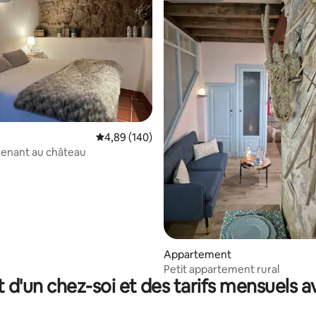
ur la base de 3 commentaires : 4,67 sur 5
Évaluation moyenne sur la base de 140 commen
4,89 (140)
menant au château
Appartement
Petit appartement rural
t d'un chez-soi et des tarifs mensuels 