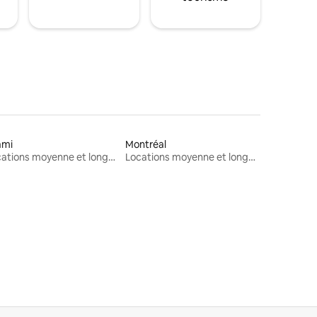
ami
Montréal
Locations moyenne et longue durée
Locations moyenne et longue durée