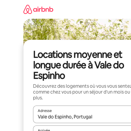
Aller
directement
au
contenu
Locations moyenne et
longue durée à Vale do
Espinho
Découvrez des logements où vous vous sente
comme chez vous pour un séjour d'un mois ou
plus.
Adresse
Lorsque les résultats s'affichent, utilisez les flèc
Arrivée