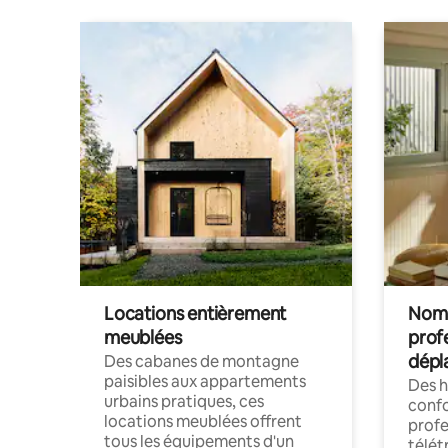
Locations entièrement
Noma
meublées
prof
dépl
Des cabanes de montagne
paisibles aux appartements
Des 
urbains pratiques, ces
confo
locations meublées offrent
profe
tous les équipements d'un
télét