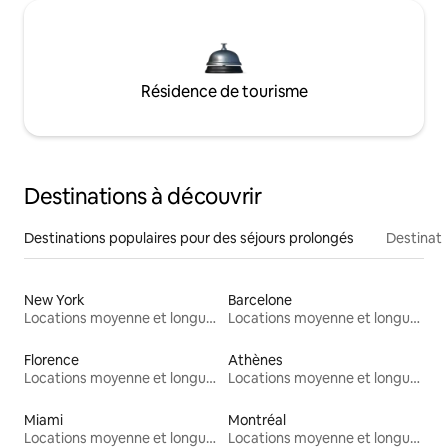
Résidence de tourisme
Destinations à découvrir
Destinations populaires pour des séjours prolongés
Destinati
New York
Barcelone
Locations moyenne et longue durée
Locations moyenne et longue durée
Florence
Athènes
Locations moyenne et longue durée
Locations moyenne et longue durée
Miami
Montréal
Locations moyenne et longue durée
Locations moyenne et longue durée