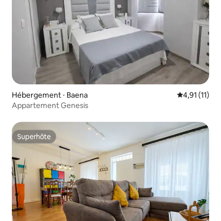
Hébergement ⋅ Baena
Évaluation m
4,91 (11)
Appartement Genesis
Superhôte
Superhôte