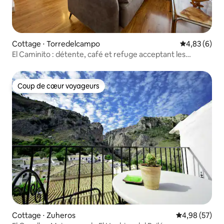
Cottage ⋅ Torredelcampo
Évaluation m
4,83 (6)
El Caminito : détente, café et refuge acceptant les
animaux de compagnie
Coup de cœur voyageurs
Coup de cœur voyageurs
Cottage ⋅ Zuheros
Évaluation mo
4,98 (57)