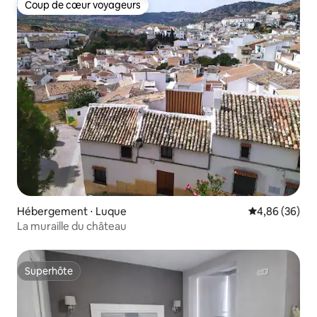
Coup de cœur voyageurs
Coup de cœur voyageurs
Hébergement ⋅ Luque
Évaluation mo
4,86 (36)
La muraille du château
Superhôte
Superhôte