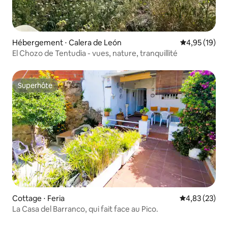
Hébergement ⋅ Calera de León
Évaluation mo
4,95 (19)
El Chozo de Tentudia - vues, nature, tranquillité
Superhôte
Superhôte
Cottage ⋅ Feria
Évaluation mo
4,83 (23)
La Casa del Barranco, qui fait face au Pico.