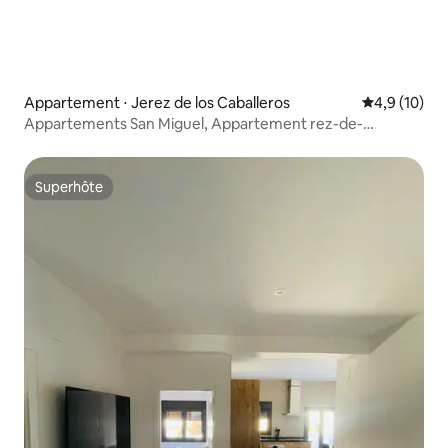
Appartement ⋅ Jerez de los Caballeros
Évaluation m
4,9 (10)
Appartements San Miguel, Appartement rez-de-
chaussée
Superhôte
Superhôte