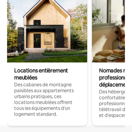
Locations entièrement
Nomades num
meublées
professionnel
déplacement
Des cabanes de montagne
paisibles aux appartements
Des hébergem
urbains pratiques, ces
confortables p
locations meublées offrent
professionnels
tous les équipements d'un
télétravail dis
logement standard.
et d'espaces de