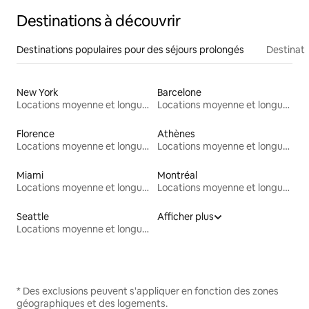
Destinations à découvrir
Destinations populaires pour des séjours prolongés
Destinati
New York
Barcelone
Locations moyenne et longue durée
Locations moyenne et longue durée
Florence
Athènes
Locations moyenne et longue durée
Locations moyenne et longue durée
Miami
Montréal
Locations moyenne et longue durée
Locations moyenne et longue durée
Seattle
Afficher plus
Locations moyenne et longue durée
* Des exclusions peuvent s'appliquer en fonction des zones
géographiques et des logements.