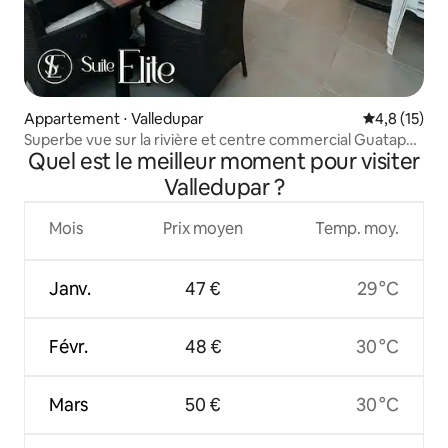
Appartement ⋅ Valledupar
Évaluation m
4,8 (15)
Superbe vue sur la rivière et centre commercial Guatapuri
Quel est le meilleur moment pour visiter
à 8 minutes
Valledupar ?
Mois
Prix moyen
Temp. moy.
Janv.
47 €
29 °C
Févr.
48 €
30 °C
Mars
50 €
30 °C