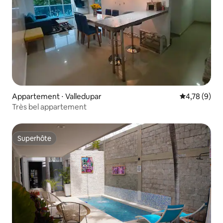
Appartement ⋅ Valledupar
Évaluation m
4,78 (9)
Très bel appartement
Superhôte
Superhôte