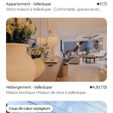
Appartement ⋅ Valledupar
Évaluatio
5 (7)
Votre maison à Valledupar · Confortable, spacieuse et
centrale
Hébergement ⋅ Valledupar
Évaluation mo
4,92 (13)
Maison boutique ! Maison de rêve à Valledupar.
Coup de cœur voyageurs
Coup de cœur voyageurs