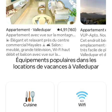
Appartement ⋅ Valledupar
Évaluation moyenne sur la base 
4,91 (160)
Appartement en r
Valledupar
Appartement avec vue sur la montagne,
VUP-Apto. Nouvea
près du centre commercial Mayales
Sierra Nevada
💫 Élégant et relaxant près du centre
Cet endroit bénéfi
commercial Mayales 🧘 🛋️ Salon :
emplacement straté
meublé, grande télévision, Wi-Fi haut
très facile de plani
débit et balcon avec vue sur la
Valledupar et de 
Équipements populaires dans les
montagne 🏔️ 🍽️ Cuisine : entièrement
l'année ! ! ! Découv
équipée avec bar à petit déjeuner,
le parc de la Prov
locations de vacances à Valledupar
réfrigérateur et mixeur. 💦 Linge : lave-
photos à côté des 
linge dans l'appartement. 3 chambres
Vallenato et se p
(toutes avec climatisation ❄️) : 🛌
des brises fraîches
Principale : lit double, télévision, placard
ce sera votre emp
et salle de bains privée. 🛌 Secondaire :
Profitez de la prox
deux chambres avec lits doubles et
légende vallenata 
placards. 🚿 Salle de bain pour les invités
festival. Vous ête
dans le couloir. Le mélange parfait de
minutes de la Plaz
Cuisine
Wifi
confort et de style !
lieux historiques.