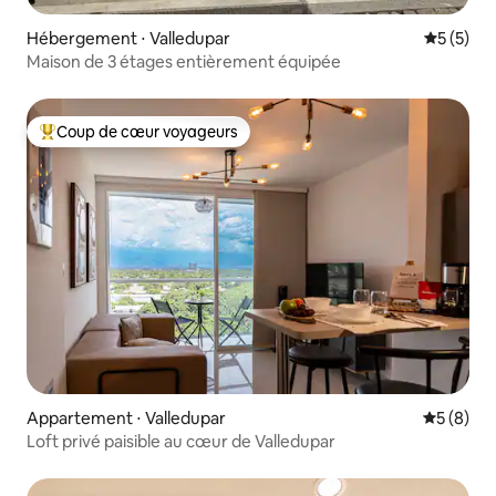
Hébergement ⋅ Valledupar
Évaluatio
5 (5)
Maison de 3 étages entièrement équipée
Coup de cœur voyageurs
Coups de cœur voyageurs les plus appréciés
Appartement ⋅ Valledupar
Évaluatio
5 (8)
Loft privé paisible au cœur de Valledupar