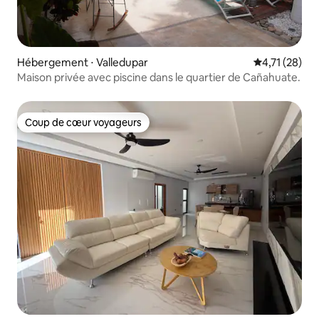
Hébergement ⋅ Valledupar
Évaluation mo
4,71 (28)
Maison privée avec piscine dans le quartier de Cañahuate.
Coup de cœur voyageurs
Coup de cœur voyageurs