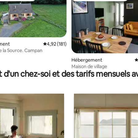
ment
Évaluation moyenne sur la base de 181 comme
4,92 (181)
e la Source. Campan
r la base de 23 commentaires : 4,87 sur 5
Hébergement
É
Maison de village
t d'un chez-soi et des tarifs mensuels 