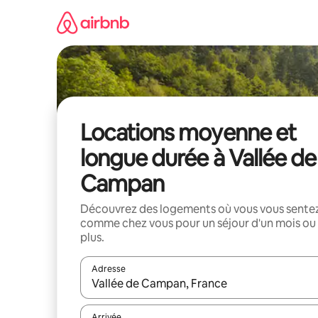
Aller
directement
au
contenu
Locations moyenne et
longue durée à Vallée de
Campan
Découvrez des logements où vous vous sente
comme chez vous pour un séjour d'un mois ou
plus.
Adresse
Lorsque les résultats s'affichent, utilisez les flèc
Arrivée