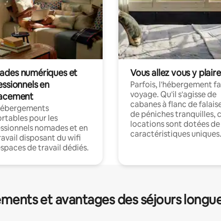
des numériques et
Vous allez vous y plaire
essionnels en
Parfois, l'hébergement fai
voyage. Qu'il s'agisse de
acement
cabanes à flanc de falais
hébergements
de péniches tranquilles, 
rtables pour les
locations sont dotées de
ssionnels nomades et en
caractéristiques uniques
ravail disposant du wifi
espaces de travail dédiés.
ments et avantages des séjours longu