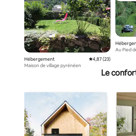
Héberge
Au Pied d
Hébergement
Évaluation moyenne su
4,87 (23)
Maison de village pyrénéen
Le confor