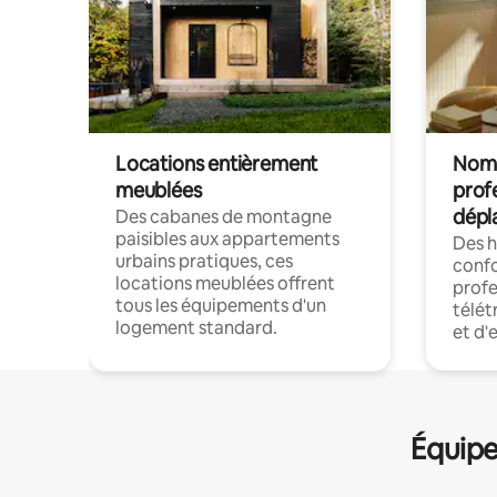
Locations entièrement
Noma
meublées
prof
dépl
Des cabanes de montagne
paisibles aux appartements
Des 
urbains pratiques, ces
confo
locations meublées offrent
profe
tous les équipements d'un
télét
logement standard.
et d'
Équipe