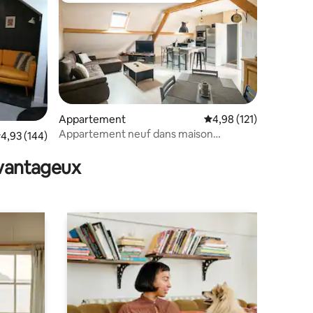
ntaires : 4,92 sur 5
Appartement
Évaluation moyenne sur
4,98 (121)
Appartement neuf dans maison
valuation moyenne sur la base de 144 commentaires : 4,93 sur 5
4,93 (144)
individuelle
avantageux