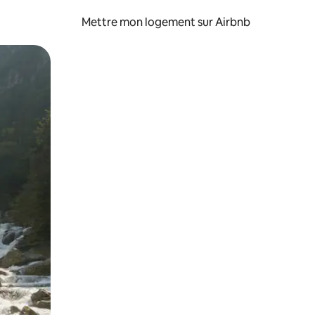
Mettre mon logement sur Airbnb
sant glisser.