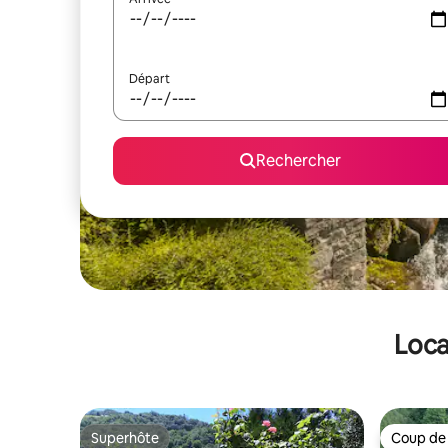
Départ
Rechercher
Loca
Superhôte
Coup de
Superhôte
Coup de