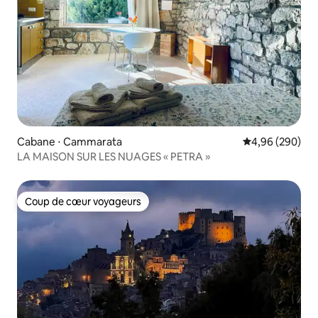
Cabane ⋅ Cammarata
Évaluation moy
4,96 (290)
LA MAISON SUR LES NUAGES « PETRA »
Coup de cœur voyageurs
Coup de cœur voyageurs