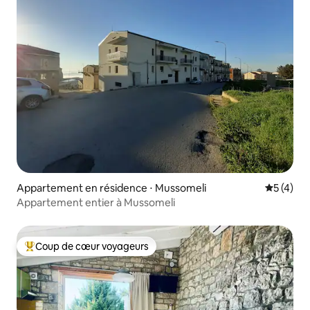
Appartement en résidence ⋅ Mussomeli
Évaluatio
5 (4)
Appartement entier à Mussomeli
Coup de cœur voyageurs
Coups de cœur voyageurs les plus appréciés