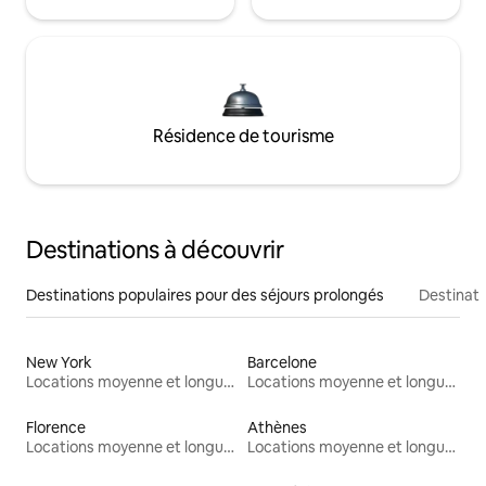
Résidence de tourisme
Destinations à découvrir
Destinations populaires pour des séjours prolongés
Destinati
New York
Barcelone
Locations moyenne et longue durée
Locations moyenne et longue durée
Florence
Athènes
Locations moyenne et longue durée
Locations moyenne et longue durée