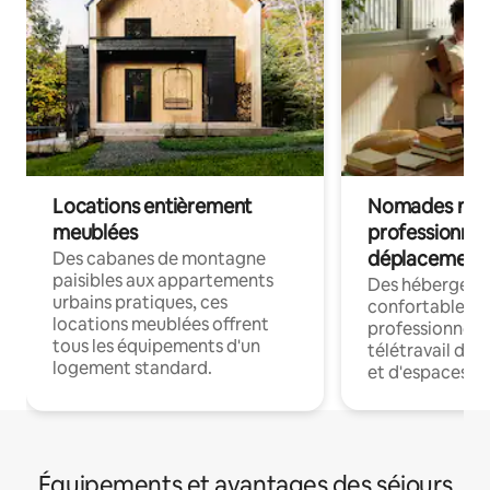
Locations entièrement
Nomades num
meublées
professionnel
déplacement
Des cabanes de montagne
paisibles aux appartements
Des hébergem
urbains pratiques, ces
confortables p
locations meublées offrent
professionnels
tous les équipements d'un
télétravail dis
logement standard.
et d'espaces de
Équipements et avantages des séjours