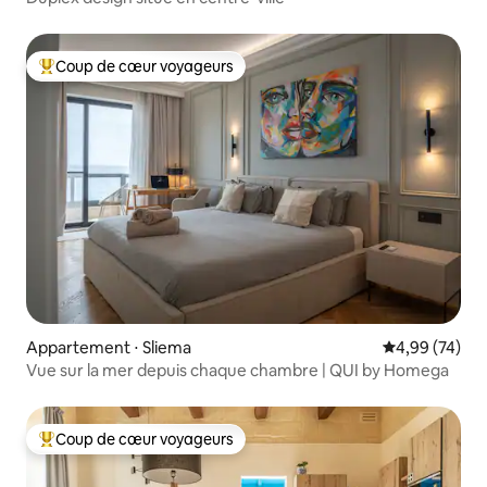
Coup de cœur voyageurs
Coups de cœur voyageurs les plus appréciés
Appartement ⋅ Sliema
Évaluation mo
4,99 (74)
Vue sur la mer depuis chaque chambre | QUI by Homega
Coup de cœur voyageurs
Coups de cœur voyageurs les plus appréciés