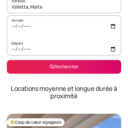
Adresse
Lorsque les résultats s'affichent, utilisez les flèches vers le hau
Arrivée
Départ
Rechercher
Locations moyenne et longue durée à
proximité
Coup de cœur voyageurs
Coups de cœur voyageurs les plus appréciés