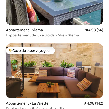
Appartement ⋅ Sliema
Évaluation mo
4,98 (54)
L'appartement de luxe Golden Mile à Sliema
Coup de cœur voyageurs
Coups de cœur voyageurs les plus appréciés
Appartement ⋅ La Valette
Évaluation moy
4,98 (142)
Duplex design situé en centre-ville