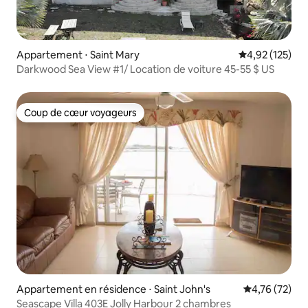
Appartement ⋅ Saint Mary
Évaluation moy
4,92 (125)
Darkwood Sea View #1/ Location de voiture 45-55 $ US
Coup de cœur voyageurs
Coup de cœur voyageurs
Appartement en résidence ⋅ Saint John's
Évaluation mo
4,76 (72)
Seascape Villa 403E Jolly Harbour 2 chambres