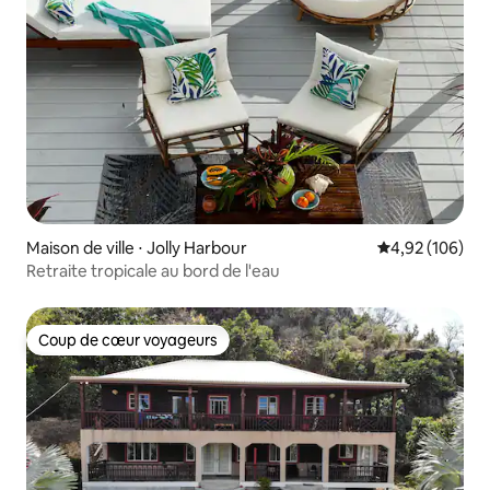
Maison de ville ⋅ Jolly Harbour
Évaluation moy
4,92 (106)
Retraite tropicale au bord de l'eau
Coup de cœur voyageurs
Coup de cœur voyageurs