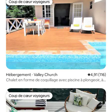
Coup de cœur voyageurs
Coup de cœur voyageurs
Hébergement ⋅ Valley Church
Évaluation moy
4,91 (116)
Chalet en forme de coquillage avec piscine à plongeoir, à
proximité de la plage
Coup de cœur voyageurs
Coup de cœur voyageurs