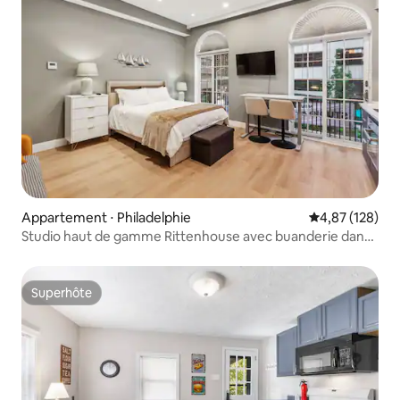
Appartement ⋅ Philadelphie
Évaluation moy
4,87 (128)
Studio haut de gamme Rittenhouse avec buanderie dans
le logement 21
Superhôte
Superhôte