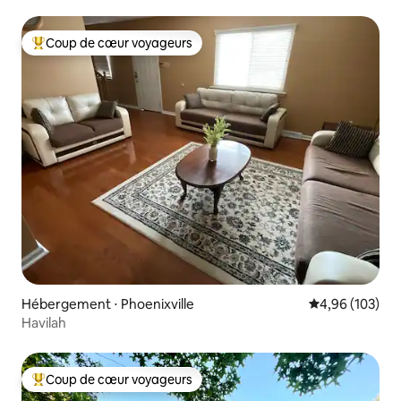
Spruce Edge
Coup de cœur voyageurs
Coups de cœur voyageurs les plus appréciés
Hébergement ⋅ Phoenixville
Évaluation moy
4,96 (103)
Havilah
Coup de cœur voyageurs
Coups de cœur voyageurs les plus appréciés