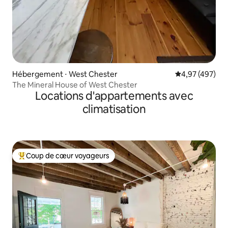
Hébergement ⋅ West Chester
Évaluation moy
4,97 (497)
The Mineral House of West Chester
Locations d'appartements avec
climatisation
Coup de cœur voyageurs
Coups de cœur voyageurs les plus appréciés