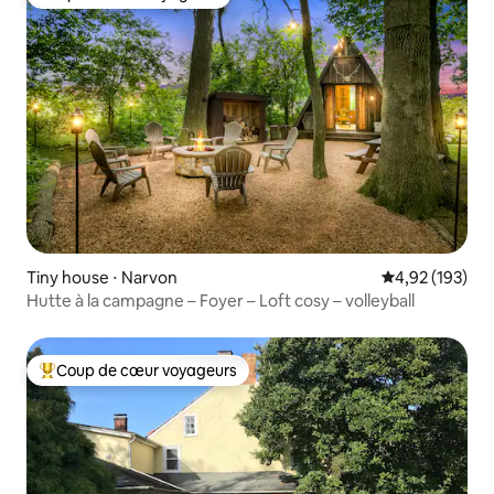
Coup de cœur voyageurs
Tiny house ⋅ Narvon
Évaluation moy
4,92 (193)
Hutte à la campagne – Foyer – Loft cosy – volleyball
Coup de cœur voyageurs
Coups de cœur voyageurs les plus appréciés