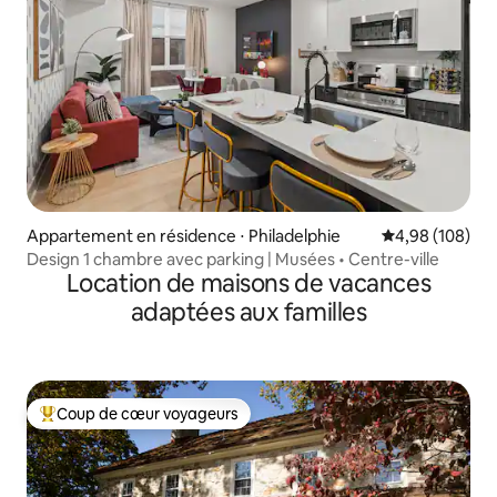
Appartement en résidence ⋅ Philadelphie
Évaluation moy
4,98 (108)
Design 1 chambre avec parking | Musées • Centre-ville
Location de maisons de vacances
adaptées aux familles
Coup de cœur voyageurs
Coups de cœur voyageurs les plus appréciés