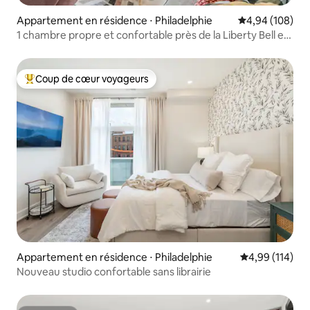
Appartement en résidence ⋅ Philadelphie
Évaluation moy
4,94 (108)
1 chambre propre et confortable près de la Liberty Bell et
du bord de la rivière
Coup de cœur voyageurs
Coups de cœur voyageurs les plus appréciés
Appartement en résidence ⋅ Philadelphie
Évaluation moy
4,99 (114)
Nouveau studio confortable sans librairie