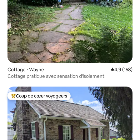
Cottage ⋅ Wayne
Évaluation mo
4,9 (158)
Cottage pratique avec sensation d'isolement
Coup de cœur voyageurs
Coups de cœur voyageurs les plus appréciés