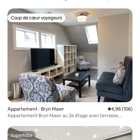
Coup de cœur voyageurs
Coup de cœur voyageurs
Appartement ⋅ Bryn Mawr
Évaluation moy
4,96 (106)
Appartement Bryn Mawr au 2e étage avec terrasse
privée
Superhôte
Superhôte