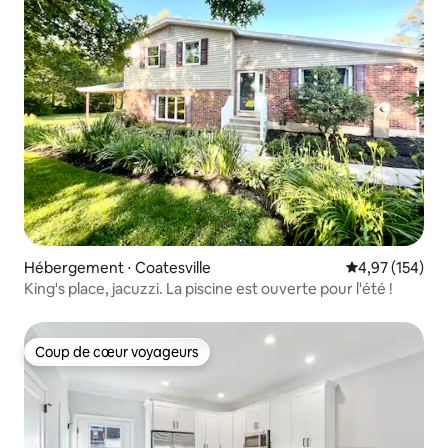
Hébergement ⋅ Coatesville
Évaluation moy
4,97 (154)
King's place, jacuzzi. La piscine est ouverte pour l'été !
Coup de cœur voyageurs
Coup de cœur voyageurs