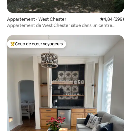
Appartement ⋅ West Chester
Évaluation moy
4,84 (399)
Appartement de West Chester situé dans un centre
équestre
Coup de cœur voyageurs
Coups de cœur voyageurs les plus appréciés