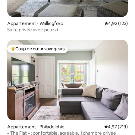
Appartement ⋅ Wallingford
Évaluation moy
4,92 (123)
Suite privée avec jacuzzi
Coup de cœur voyageurs
Coups de cœur voyageurs les plus appréciés
Appartement ⋅ Philadelphie
Évaluation moy
4,97 (219)
« The Flat » : confortable, agréable, 1 chambre privée