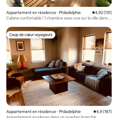
Appartement en résidence ⋅ Philadelphie
Évaluation moy
4,92 (131)
Cabine confortable | 1 chambre avec vue sur la ville dans le
centre-ville
Coup de cœur voyageurs
Coup de cœur voyageurs
Appartement en résidence ⋅ Philadelphie
Évaluation mo
4,9 (187)
Appartement moderne dans un quartier branché