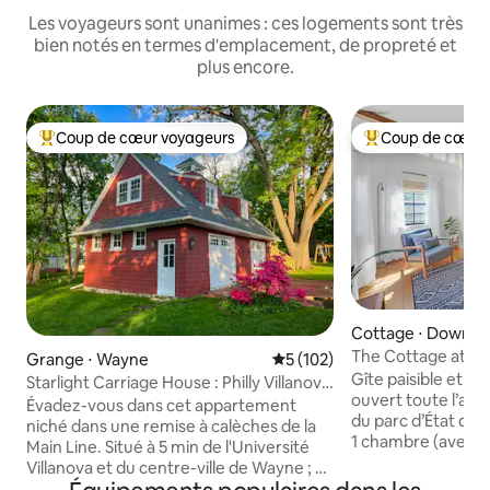
Les voyageurs sont unanimes : ces logements sont très
bien notés en termes d'emplacement, de propreté et
plus encore.
Coup de cœur voyageurs
Coup de cœur 
Coups de cœur voyageurs les plus appréciés
Coups de cœur vo
Cottage ⋅ Downi
The Cottage at Ma
Grange ⋅ Wayne
Évaluation moyenne sur la ba
5 (102)
jacuzzi !)
Gîte paisible et r
Starlight Carriage House : Philly Villanova
ouvert toute l’ann
Wayne
Évadez-vous dans cet appartement
du parc d’État de 
niché dans une remise à calèches de la
1 chambre (avec lit 
Main Line. Situé à 5 min de l'Université
bain Le parc propose de la randonnée
Villanova et du centre-ville de Wayne ; à
pédestre, de la pê
10 min de King of Prussia ; à quelques pas