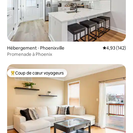
Hébergement ⋅ Phoenixville
Évaluation moy
4,93 (142)
Promenade à Phoenix
Coup de cœur voyageurs
Coups de cœur voyageurs les plus appréciés