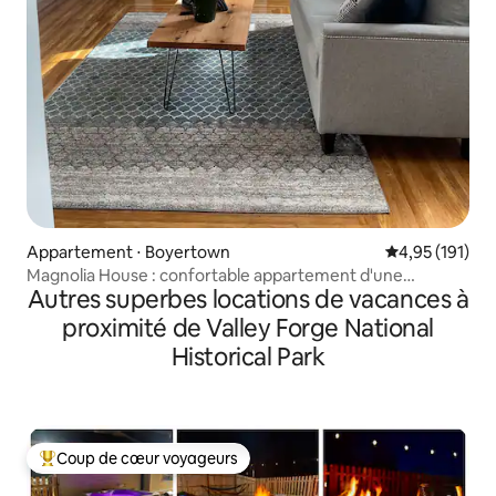
Appartement ⋅ Boyertown
Évaluation moy
4,95 (191)
Magnolia House : confortable appartement d'une
Autres superbes locations de vacances à
chambre
proximité de Valley Forge National
Historical Park
Coup de cœur voyageurs
Coups de cœur voyageurs les plus appréciés