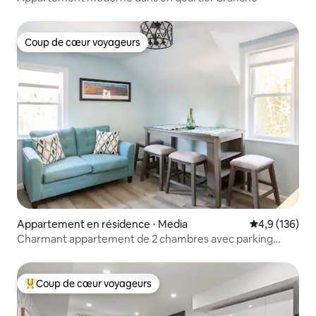
Coup de cœur voyageurs
Coup de cœur voyageurs
Appartement en résidence ⋅ Media
Évaluation mo
4,9 (136)
Charmant appartement de 2 chambres avec parking
gratuit
Coup de cœur voyageurs
Coups de cœur voyageurs les plus appréciés