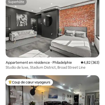
Superhôte
Superhôte
Appartement en résidence ⋅ Philadelphie
Évaluation moy
4,82 (363)
Studio de luxe, Stadium District, Broad Street Line
Coup de cœur voyageurs
Coups de cœur voyageurs les plus appréciés