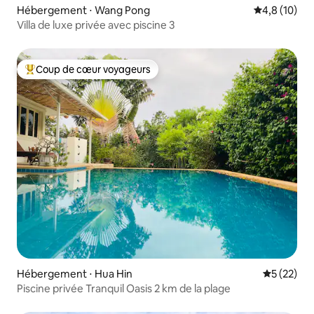
Hébergement ⋅ Wang Pong
Évaluation m
4,8 (10)
Villa de luxe privée avec piscine 3
Coup de cœur voyageurs
Coups de cœur voyageurs les plus appréciés
Hébergement ⋅ Hua Hin
Évaluation
5 (22)
Piscine privée Tranquil Oasis 2 km de la plage