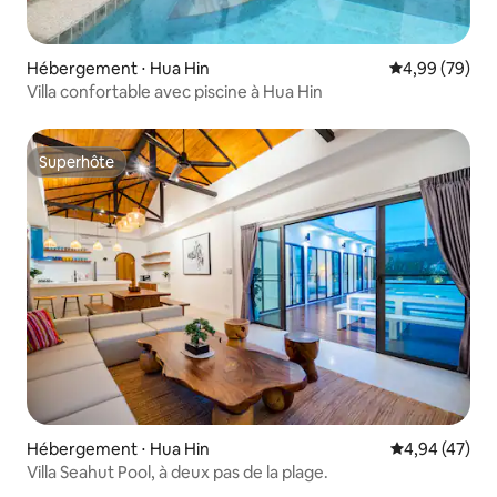
Hébergement ⋅ Hua Hin
Évaluation mo
4,99 (79)
Villa confortable avec piscine à Hua Hin
Superhôte
Superhôte
Hébergement ⋅ Hua Hin
Évaluation mo
4,94 (47)
Villa Seahut Pool, à deux pas de la plage.