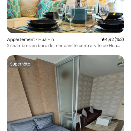
Appartement ⋅ Hua Hin
Évaluation moy
4,92 (152)
2 chambres en bord de mer dans le centre-ville de Hua
Hin
Superhôte
Superhôte