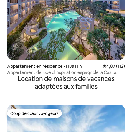
Appartement en résidence ⋅ Hua Hin
Évaluation moy
4,87 (112)
Appartement de luxe d'inspiration espagnole la Casita
Location de maisons de vacances
Hua Hin
adaptées aux familles
Coup de cœur voyageurs
Coup de cœur voyageurs