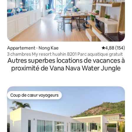
Appartement ⋅ Nong Kae
Évaluation moy
4,88 (154)
3 chambres My resort huahin B201 Parc aquatique gratuit
Autres superbes locations de vacances à
proximité de Vana Nava Water Jungle
Coup de cœur voyageurs
Coup de cœur voyageurs