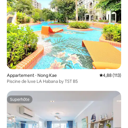
Appartement ⋅ Nong Kae
Évaluation moy
4,88 (113)
Piscine de luxe LA Habana by TST B5
Superhôte
Superhôte