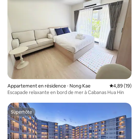
Appartement en résidence ⋅ Nong Kae
Évaluation mo
4,89 (19)
Escapade relaxante en bord de mer à Cabanas Hua Hin
Superhôte
Superhôte