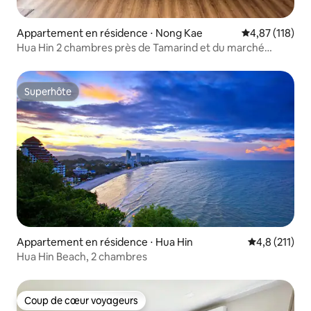
Appartement en résidence ⋅ Nong Kae
Évaluation moy
4,87 (118)
Hua Hin 2 chambres près de Tamarind et du marché
Cicada, plage
Superhôte
Superhôte
Appartement en résidence ⋅ Hua Hin
Évaluation mo
4,8 (211)
Hua Hin Beach, 2 chambres
Coup de cœur voyageurs
Coup de cœur voyageurs