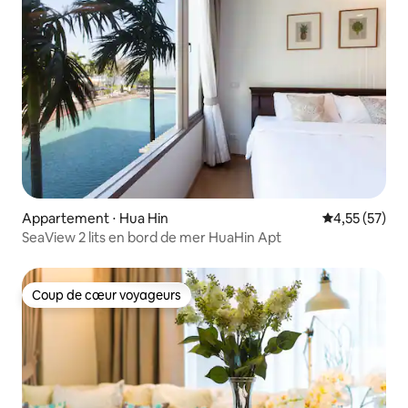
Appartement ⋅ Hua Hin
Évaluation mo
4,55 (57)
SeaView 2 lits en bord de mer HuaHin Apt
Coup de cœur voyageurs
Coup de cœur voyageurs