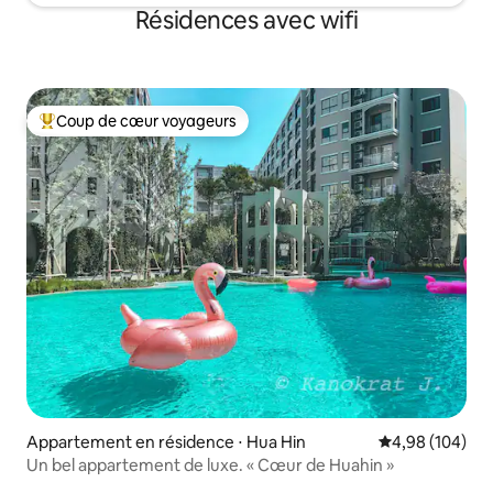
Résidences avec wifi
Coup de cœur voyageurs
Coups de cœur voyageurs les plus appréciés
Appartement en résidence ⋅ Hua Hin
Évaluation moy
4,98 (104)
Un bel appartement de luxe. « Cœur de Huahin »