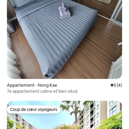
Appartement ⋅ Nong Kae
Évaluatio
5 (4)
7e appartement calme et bien situé
Coup de cœur voyageurs
Coup de cœur voyageurs