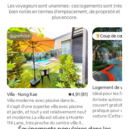
Les voyageurs sont unanimes : ces logements sont très
bien notés en termes d'emplacement, de propreté et
plus encore.
Superhôte
Coup de cœur 
Superhôte
Coups de cœur vo
Logement de vaca
ng Kae
Idéal pour les fami
Villa ⋅ Nong Kae
Évaluation moyenne sur la base
4,91 (81)
double + lit bébé, l
Arrivée autonome
Villa moderne avec piscine dans le
disponible / Arri
couvert gratuit, ad
centre-ville de HuaHin (Villa confortable
Il s'agit d'une superbe villa avec piscine
parking gratuit | À
pratique pour con
de 450 m², emplacement idéal dans le
et jardin, et tout y est relativement neuf
plage | Deux gran
voiture !Cette mai
centre-ville, proche de la plage, des
et moderne.La villa est située à HuaHin
de Hua Hin est idé
centres commerciaux et du marché
114 Lane, très proche du centre ville.Il
accessible : vous 
nocturne)
s'agit d'une villa communautaire avec un