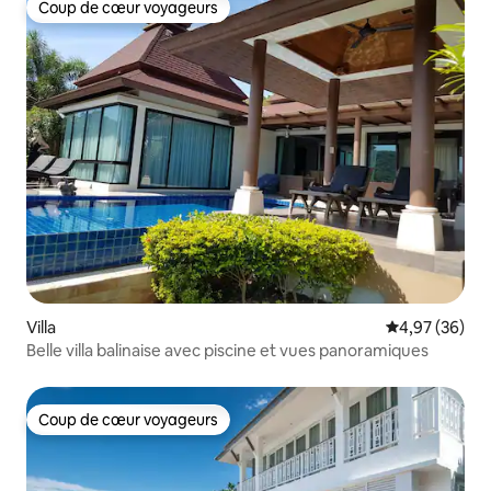
Coup de cœur voyageurs
Coup de cœur voyageurs
Villa
Évaluation mo
4,97 (36)
Belle villa balinaise avec piscine et vues panoramiques
Coup de cœur voyageurs
Coup de cœur voyageurs