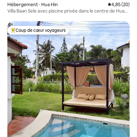
Hébergement ⋅ Hua Hin
Évaluation mo
4,85 (20)
Villa Baan Sele avec piscine privée dans le centre de Hua
Hin
Coup de cœur voyageurs
Coups de cœur voyageurs les plus appréciés