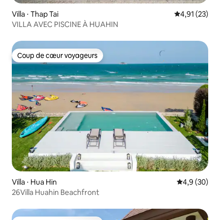
Villa ⋅ Thap Tai
Évaluation mo
4,91 (23)
VILLA AVEC PISCINE À HUAHIN
Coup de cœur voyageurs
Coup de cœur voyageurs
Villa ⋅ Hua Hin
Évaluation m
4,9 (30)
26Villa Huahin Beachfront