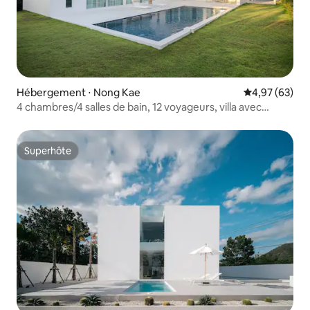
Hébergement ⋅ Nong Kae
Évaluation mo
4,97 (63)
4 chambres/4 salles de bain, 12 voyageurs, villa avec
piscine, barbecue et baignoire
Superhôte
Superhôte