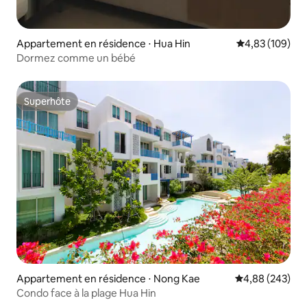
Appartement en résidence ⋅ Hua Hin
Évaluation moy
4,83 (109)
Dormez comme un bébé
Superhôte
Superhôte
Appartement en résidence ⋅ Nong Kae
Évaluation moy
4,88 (243)
Condo face à la plage Hua Hin