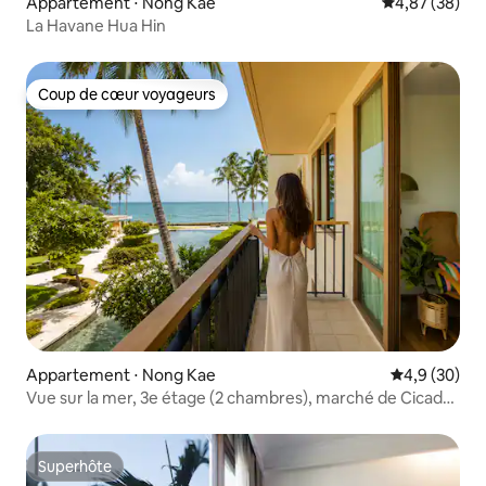
Appartement ⋅ Nong Kae
Évaluation mo
4,87 (38)
La Havane Hua Hin
Coup de cœur voyageurs
Coup de cœur voyageurs
Appartement ⋅ Nong Kae
Évaluation m
4,9 (30)
Vue sur la mer, 3e étage (2 chambres), marché de Cicada
à pied
Superhôte
Superhôte