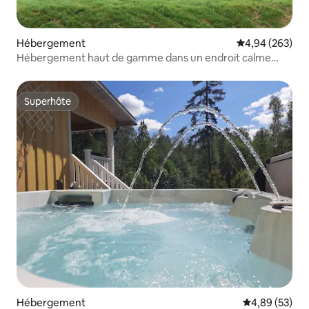
Hébergement
Évaluation moy
4,94 (263)
Hébergement haut de gamme dans un endroit calme
près de Sälen
Superhôte
Superhôte
Hébergement
Évaluation mo
4,89 (53)