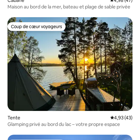
Cabane
Évaluation mo
4,98 (47)
Maison au bord de la mer, bateau et plage de sable privée
Coup de cœur voyageurs
Coup de cœur voyageurs
Tente
Évaluation mo
4,93 (43)
Glamping privé au bord du lac – votre propre espace