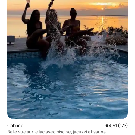
Cabane
Évaluation moy
4,91 (173)
Belle vue sur le lac avec piscine, jacuzzi et sauna.