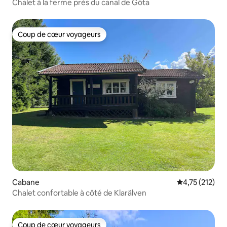
Chalet à la ferme près du canal de Göta
Coup de cœur voyageurs
Coup de cœur voyageurs
Cabane
Évaluation moy
4,75 (212)
Chalet confortable à côté de Klarälven
Coup de cœur voyageurs