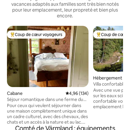
vacances adaptés aux familles sont très bien notés
pour leur emplacement, leur propreté et bien plus
encore.
Coup de cœur voyageurs
Coup de cœur 
Coups de cœur voyageurs les plus appréciés
Coups de cœur vo
Hébergement
Villa confortable d
bain à remous et 
Avec une vue pan
Cabane
Évaluation moyenne sur la base 
4,96 (134)
sur les eaux scinti
Séjour romantique dans une ferme du
confortable vous 
XVIIIe siècle avec nature et animaux
Pour ceux qui veulent séjourner dans
emplacement hor
une maison complètement unique dans
Installez-vous sur 
un cadre culturel, avec des chevaux, des
d'un coucher de sol
chats et un accès à la nature et au lac.
l'eau depuis le jac
Comté de Värmland : équipements
Vous avez votre propre espace
rafraîchissant dep