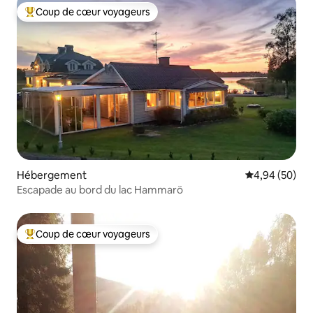
Coup de cœur voyageurs
Coups de cœur voyageurs les plus appréciés
Hébergement
Évaluation mo
4,94 (50)
Escapade au bord du lac Hammarö
Coup de cœur voyageurs
Coups de cœur voyageurs les plus appréciés