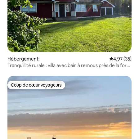
Hébergement
Évaluation mo
4,97 (35)
Tranquillité rurale : villa avec bain à remous près de la forêt
et du lac
Coup de cœur voyageurs
Coup de cœur voyageurs