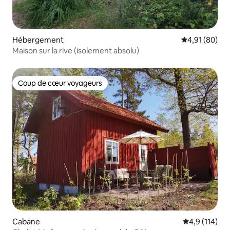
Hébergement
Évaluation mo
4,91 (80)
Maison sur la rive (isolement absolu)
Coup de cœur voyageurs
Coup de cœur voyageurs
Cabane
Évaluation mo
4,9 (114)