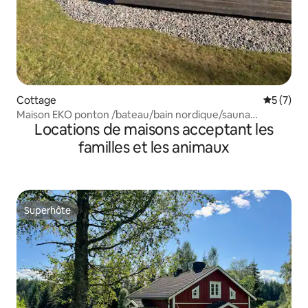
Cottage
Évaluatio
5 (7)
Maison EKO ponton /bateau/bain nordique/sauna
Locations de maisons acceptant les
Helgesjöudden 3
familles et les animaux
Superhôte
Superhôte