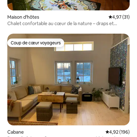
Maison d'hôtes
Évaluation mo
4,97 (31)
Chalet confortable au cœur de la nature – draps et
ménage inclus.
Coup de cœur voyageurs
Coup de cœur voyageurs
Cabane
Évaluation moy
4,92 (196)