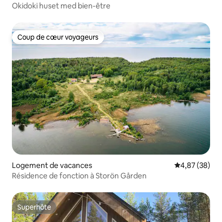
Okidoki huset med bien-être
Coup de cœur voyageurs
Coup de cœur voyageurs
Logement de vacances
Évaluation mo
4,87 (38)
Résidence de fonction à Storön Gården
Superhôte
Superhôte