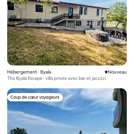
Hébergement ⋅ Byala
Nouvel hébe
Nouveau
The Byala Escape : villa privée avec bar et jacuzzi
Coup de cœur voyageurs
Coup de cœur voyageurs