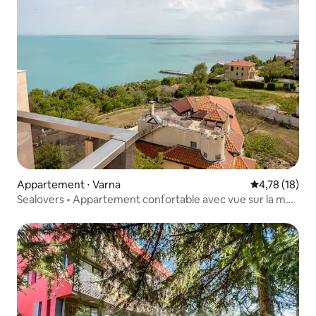
Appartement ⋅ Varna
Évaluation mo
4,78 (18)
Sealovers • Appartement confortable avec vue sur la mer
• Skyline Varna