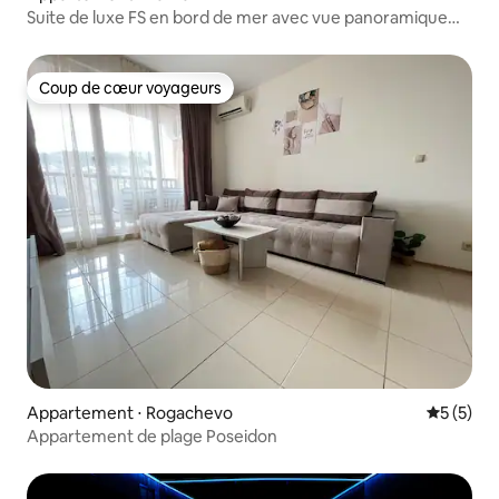
Suite de luxe FS en bord de mer avec vue panoramique
sur la mer
Coup de cœur voyageurs
Coup de cœur voyageurs
Appartement ⋅ Rogachevo
Évaluatio
5 (5)
Appartement de plage Poseidon