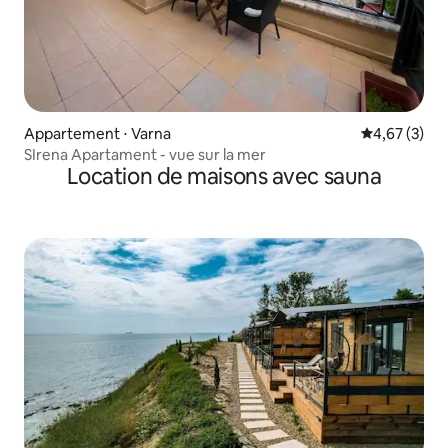
Appartement ⋅ Varna
Évaluation m
4,67 (3)
SIrena Apartament - vue sur la mer
Location de maisons avec sauna