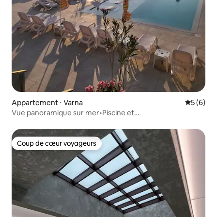
Appartement ⋅ Varna
Évaluatio
5 (6)
Vue panoramique sur mer•Piscine et
spa•Varna•Appartement Allure
Coup de cœur voyageurs
Coup de cœur voyageurs