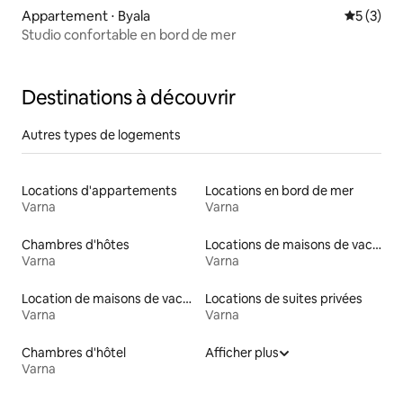
Appartement ⋅ Byala
Évaluatio
5 (3)
Studio confortable en bord de mer
Destinations à découvrir
Autres types de logements
Locations d'appartements
Locations en bord de mer
Varna
Varna
Chambres d'hôtes
Locations de maisons de vacances
Varna
Varna
Location de maisons de vacances
Locations de suites privées
Varna
Varna
Chambres d'hôtel
Afficher plus
Varna