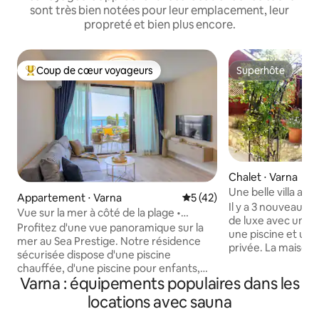
sont très bien notées pour leur emplacement, leur
propreté et bien plus encore.
Coup de cœur voyageurs
Superhôte
Coups de cœur voyageurs les plus appréciés
Superhôte
Chalet ⋅ Varna
Une belle villa ave
Appartement ⋅ Varna
Évaluation moyenne sur la b
5 (42)
Il y a 3 nouveaux 
Vue sur la mer à côté de la plage •
de luxe avec une t
Parking et 2 piscines
Profitez d'une vue panoramique sur la
une piscine et un 
mer au Sea Prestige. Notre résidence
privée. La maison 
sécurisée dispose d'une piscine
dans un endroit is
chauffée, d'une piscine pour enfants,
urbain calme et d
Varna : équipements populaires dans les
d'une aire de jeux, d'équipements de
beaucoup de bonne
fitness en extérieur et d'une sécurité
locations avec sauna
de loisirs comme l'a
24/7. Un chemin privé mène à la plage de
nature. Il dispose