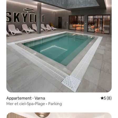
Appartement ⋅ Varna
Évaluatio
5 (8)
Mer et ciel•Spa•Plage • Parking