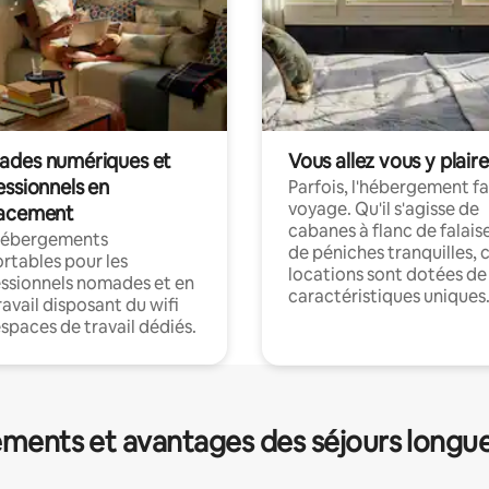
des numériques et
Vous allez vous y plaire
essionnels en
Parfois, l'hébergement fai
voyage. Qu'il s'agisse de
acement
cabanes à flanc de falais
hébergements
de péniches tranquilles, 
rtables pour les
locations sont dotées de
ssionnels nomades et en
caractéristiques uniques
ravail disposant du wifi
espaces de travail dédiés.
ments et avantages des séjours longu