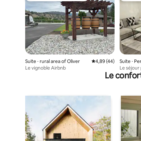
Suite ⋅ rural area of Oliver
Évaluation moyenne sur
4,89 (44)
Suite ⋅ Pe
Le vignoble Airbnb
Le séjour 
Le confor
licence)