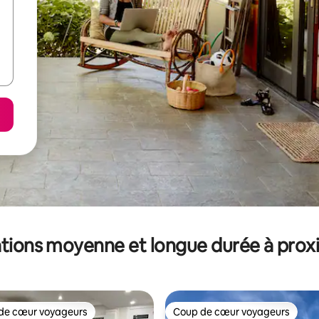
tions moyenne et longue durée à prox
de cœur voyageurs
Coup de cœur voyageurs
 cœur voyageurs les plus appréciés
Coup de cœur voyageurs