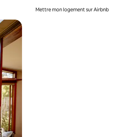
Mettre mon logement sur Airbnb
sant glisser.