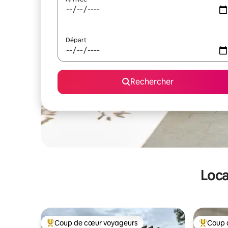
Départ
Rechercher
Loca
Coup de cœur voyageurs
Coup 
Coups de cœur voyageurs les plus appréciés
Coups de