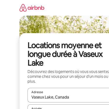
Aller
directement
au
contenu
Locations moyenne et
longue durée à Vaseux
Lake
Découvrez des logements où vous vous sente
comme chez vous pour un séjour d'un mois ou
plus.
Adresse
Lorsque les résultats s'affichent, utilisez les flèc
Arrivée