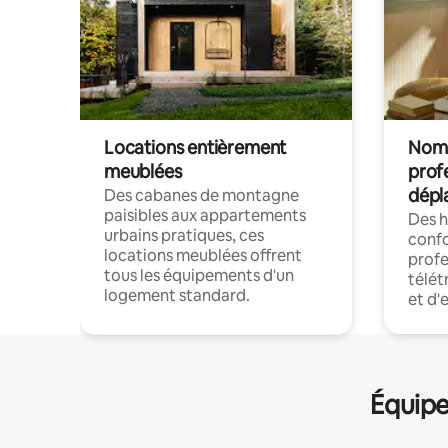
Locations entièrement
Noma
meublées
prof
dépl
Des cabanes de montagne
paisibles aux appartements
Des 
urbains pratiques, ces
confo
locations meublées offrent
profe
tous les équipements d'un
télét
logement standard.
et d'
Équipe