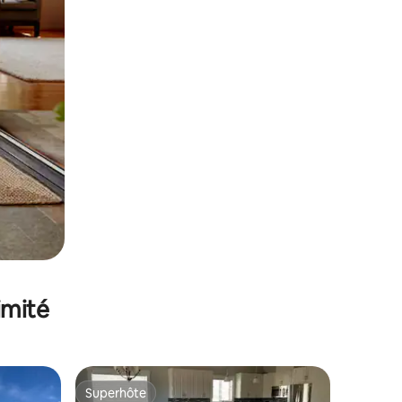
imité
Superhôte
Superhôte