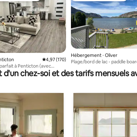
Hébergement ⋅ Oliver
 la base de 44 commentaires : 4,89 sur 5
nticton
Évaluation moyenne sur la base de 170 comme
4,97 (170)
Plage/bord de lac - paddle boar
parfait à Penticton (avec
t d'un chez-soi et des tarifs mensuels 