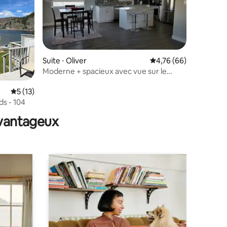
Suite ⋅ Oliver
Évaluation moyenne su
4,76 (66)
Moderne + spacieux avec vue sur le
vignoble, 2 chambres. Logement n° 1
Évaluation moyenne sur la base de 13 commentaires : 5 sur 5
5 (13)
ntaires : 4,97 sur 5
ds - 104
avantageux