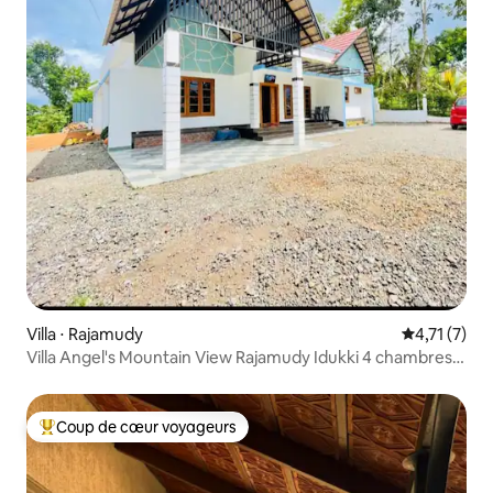
Villa ⋅ Rajamudy
Évaluation 
4,71 (7)
Villa Angel's Mountain View Rajamudy Idukki 4 chambres,
salon et cuisine
Coup de cœur voyageurs
Coups de cœur voyageurs les plus appréciés