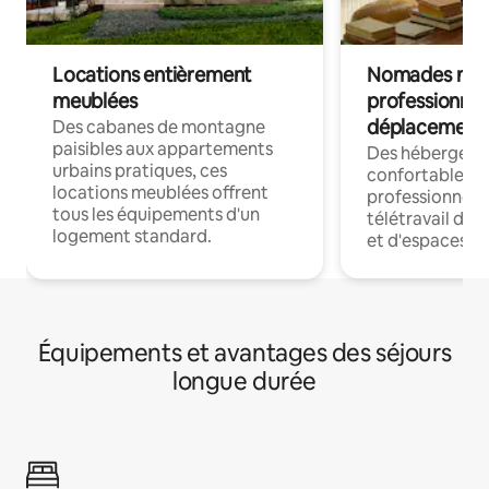
Locations entièrement
Nomades num
meublées
professionnel
déplacement
Des cabanes de montagne
paisibles aux appartements
Des hébergem
urbains pratiques, ces
confortables p
locations meublées offrent
professionnels
tous les équipements d'un
télétravail dis
logement standard.
et d'espaces de
Équipements et avantages des séjours
longue durée