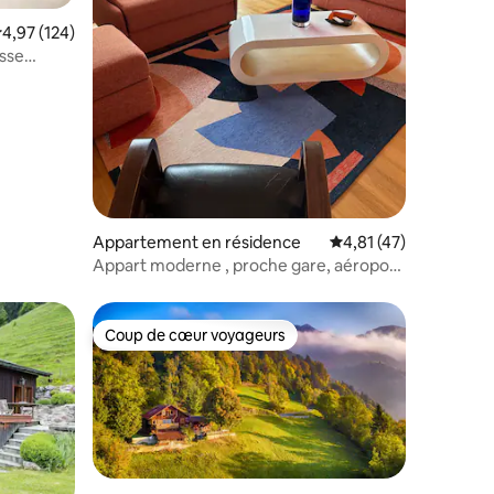
valuation moyenne sur la base de 124 commentaires : 4,97 sur 5
4,97 (124)
sse
ntaires : 4,91 sur 5
Appartement en résidence
Évaluation moyenne su
4,81 (47)
Appart moderne , proche gare, aéroport
, Nations
Coup de cœur voyageurs
Coup de cœur voyageurs