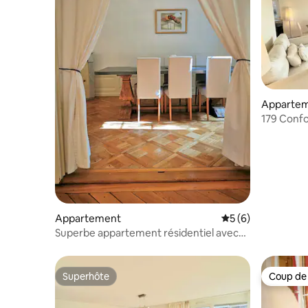
Apparte
179 Confor
situé et
Appartement
Évaluation moyenn
5 (6)
Superbe appartement résidentiel avec
jardin dans le c
Superhôte
Coup de
Superhôte
Coup de