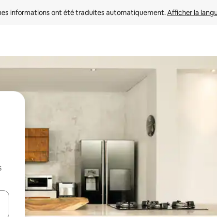
nes informations ont été traduites automatiquement. 
Afficher la lang
s
hes vers le haut et vers le bas pour les parcourir ou en appuyant et en fai