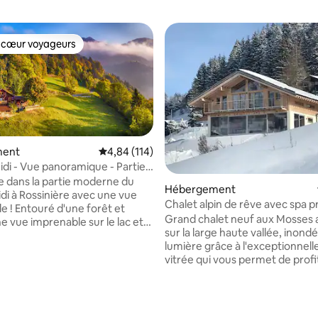
 cœur voyageurs
 cœur voyageurs
ment
Évaluation moyenne sur la base de 114 comme
4,84 (114)
idi - Vue panoramique - Partie
 dans la partie moderne du
ur la base de 3 commentaires : 4,33 sur 5
Hébergement
idi à Rossinière avec une vue
Chalet alpin de rêve avec spa p
e ! Entouré d'une forêt et
Léman
Grand chalet neuf aux Mosses 
e vue imprenable sur le lac et
sur la large haute vallée, inond
ts des montagnes, le « Heidi
lumière grâce à l'exceptionnell
vieux de 350 ans offre une
vitrée qui vous permet de profi
e unique de vacances
maximum de la nature enneigée
ues proches de la nature, à
grand salon avec une cheminé
a célèbre Gstaad et de sa
confortable et une cuisine ouv
e vallée. Ce grand chalet offre
l'arrière. Le jacuzzi et le sauna 
ge de vie moderne et