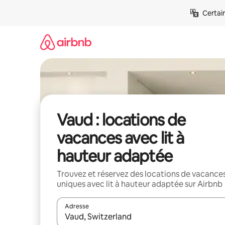
Aller
Certai
directement
au
contenu
Vaud : locations de
vacances avec lit à
hauteur adaptée
Trouvez et réservez des locations de vacance
uniques avec lit à hauteur adaptée sur Airbnb
Adresse
Lorsque les résultats s'affichent, utilisez les flèc