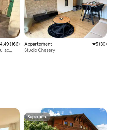
mmentaires : 5 sur 5
valuation moyenne sur la base de 166 commentaires : 4,49 sur 5
4,49 (166)
Appartement
Évaluation moyenne
5 (30)
u lac
Studio Chesery
Superhôte
Superhôte