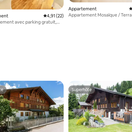
Appartement
É
Appartement Mosaïque / Terra
sur la base de 30 commentaires : 5 sur 5
ment
Évaluation moyenne sur la base de 22 comme
4,91 (22)
privée / Bourg 49
ement avec parking gratuit,
e!
te
Superhôte
te
Superhôte