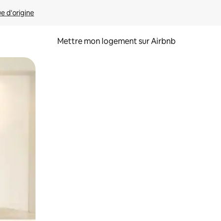
ue d'origine
Mettre mon logement sur Airbnb
sant glisser.