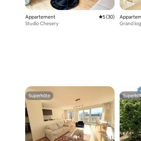
Appartement
Évaluation moyenne 
5 (30)
Apparte
Studio Chesery
Grand log
centre vill
Superhôte
Superhô
Superhôte
Superhô