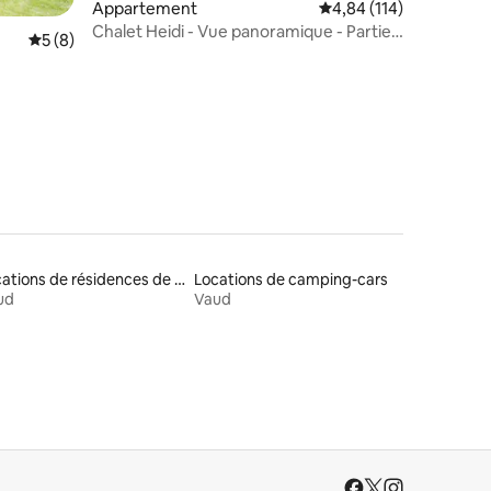
Appartement
Évaluation moyenne sur
4,84 (114)
Chalet Heidi - Vue panoramique - Partie
ntaires : 4,76 sur 5
Évaluation moyenne sur la base de 8 commentaires : 5 sur 5
5 (8)
moderne
Locations de résidences de tourisme
Locations de camping-cars
ud
Vaud