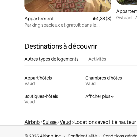
Apparte
Gstaad - 
Appartement
Évaluation moyenne s
4,33 (3)
spacieux e
Parking spacieux et gratuit dans le
centre de Lausanne
Destinations à découvrir
Autres types de logements
Activités
Appart'hôtels
Chambres d'hôtes
Vaud
Vaud
Boutiques-hôtels
Afficher plus
Vaud
Airbnb
Suisse
Vaud
Locations avec lit à hauteu
© 2026 Airbnb, Inc.
Confidentialité
Conditions génér