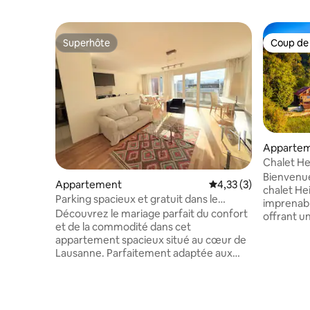
Superhôte
Coup de
Superhôte
Coup de
Apparte
Chalet He
moderne
Bienvenue
Appartement
Évaluation moyenne s
4,33 (3)
chalet He
Parking spacieux et gratuit dans le
imprenabl
centre de Lausanne
Découvrez le mariage parfait du confort
offrant un
et de la commodité dans cet
les somme
appartement spacieux situé au cœur de
Chalet » 
Lausanne. Parfaitement adaptée aux
expérienc
familles ou aux voyageurs d'affaires,
authentiq
cette maison moderne dispose de deux
côté de l
chambres confortables, d'une cuisine
magnifiqu
entièrement équipée et d'un balcon
un mélan