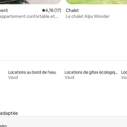
ment
Évaluation moyenne sur la base de 17 comme
4,76 (17)
Chalet
Appartement confortable et
Le chalet Alps Wonder
ur la base de 3 commentaires : 4,33 sur 5
n plein village
Locations au bord de l'eau
Locations de gîtes écologiques
Vaud
Vaud
Va
r adaptée
ales