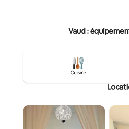
privé avec une vue imprenable sur la ville.
d'expérie
Profitez du luxe d'un parking gratuit en
avec un e
centre-ville, une perle rare qui facilite
généreux
l'exploration de la région vaudoise. Avec
rassembl
un accès par ascenseur, une accessibilité
vue magni
Vaud : équipements
en fauteuil roulant et la proximité des
attractions locales, cet appartement
Cuisine
Locati