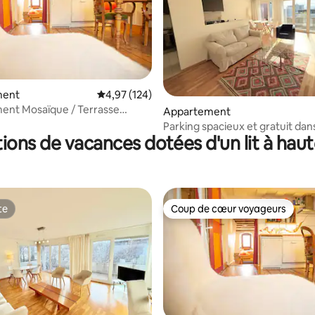
ment
Évaluation moyenne sur la base de 124 comme
4,97 (124)
ent Mosaïque / Terrasse
r la base de 22 commentaires : 4,91 sur 5
Appartement
Bourg 49
Parking spacieux et gratuit dans
tions de vacances dotées d'un lit à hau
centre de Lausanne
te
Coup de cœur voyageurs
te
Coup de cœur voyageurs