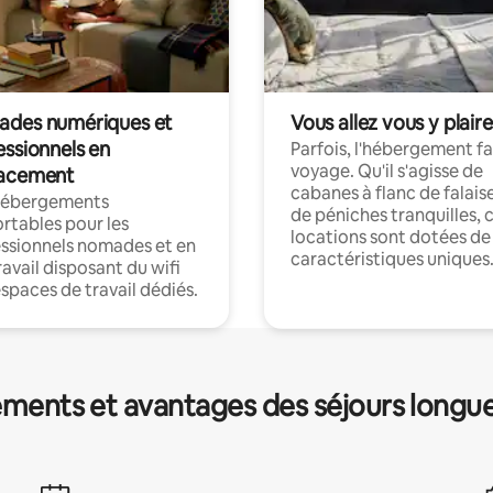
des numériques et
Vous allez vous y plaire
essionnels en
Parfois, l'hébergement fai
voyage. Qu'il s'agisse de
acement
cabanes à flanc de falais
hébergements
de péniches tranquilles, 
rtables pour les
locations sont dotées de
ssionnels nomades et en
caractéristiques uniques
ravail disposant du wifi
espaces de travail dédiés.
ments et avantages des séjours longu