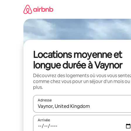
Aller
directement
au
contenu
Locations moyenne et
longue durée à Vaynor
Découvrez des logements où vous vous sente
comme chez vous pour un séjour d'un mois ou
plus.
Adresse
Lorsque les résultats s'affichent, utilisez les flèc
Arrivée