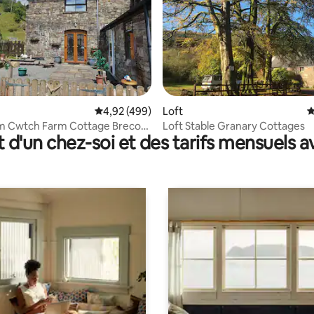
r la base de 34 commentaires : 4,79 sur 5
Évaluation moyenne sur la base de 499 commen
4,92 (499)
Loft
É
 Cwtch Farm Cottage Brecon
Loft Stable Granary Cottages
t d'un chez-soi et des tarifs mensuels 