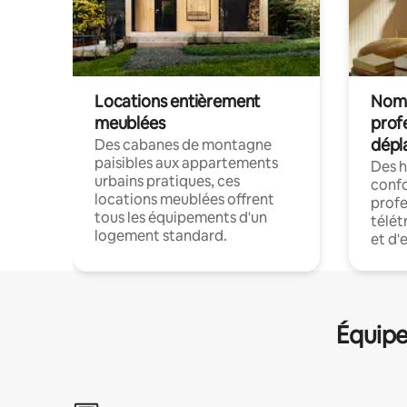
Locations entièrement
Noma
meublées
prof
dépl
Des cabanes de montagne
paisibles aux appartements
Des 
urbains pratiques, ces
confo
locations meublées offrent
profe
tous les équipements d'un
télét
logement standard.
et d'
Équipe