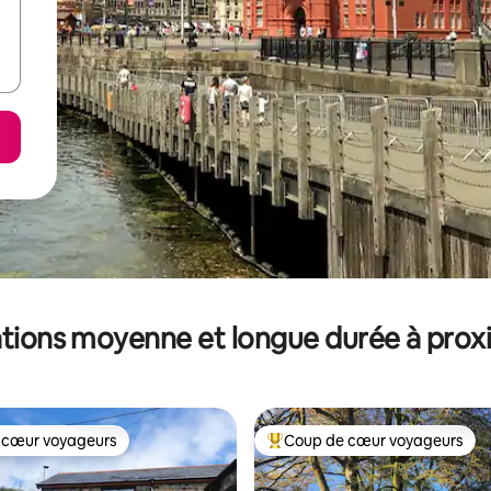
tions moyenne et longue durée à prox
 cœur voyageurs
Coup de cœur voyageurs
 cœur voyageurs
Coups de cœur voyageurs les p