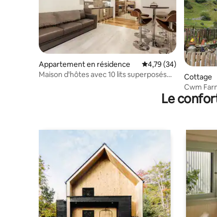
Appartement en résidence
Évaluation moyenne su
4,79 (34)
Maison d'hôtes avec 10 lits superposés
Cottage
(près de Bike Park Wales)
Cwm Farm
Le confor
Beacons