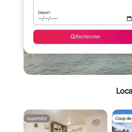
Départ
Rechercher
Loca
Superhôte
Coup de
Superhôte
Coup de