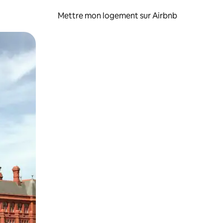
Mettre mon logement sur Airbnb
sant glisser.