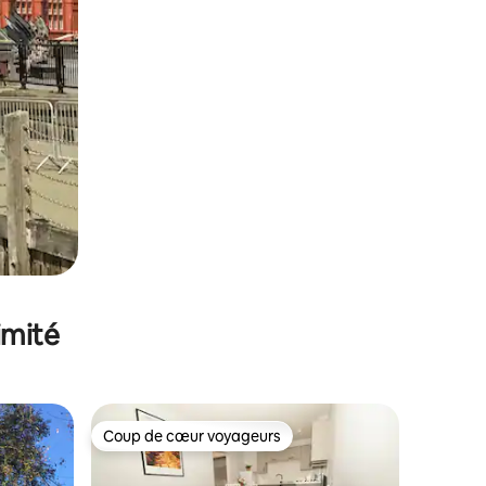
imité
Coup de cœur voyageurs
lus appréciés
Coup de cœur voyageurs