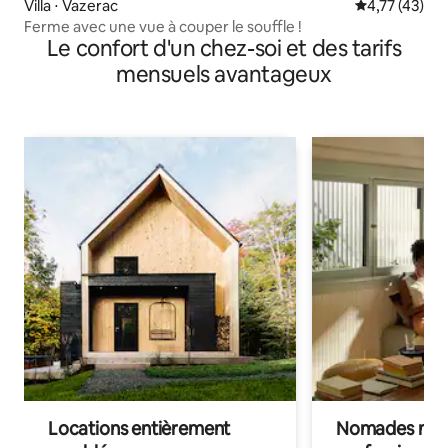
Villa ⋅ Vazerac
Évaluation mo
4,77 (43)
Ferme avec une vue à couper le souffle !
Le confort d'un chez-soi et des tarifs
mensuels avantageux
Locations entièrement
Nomades num