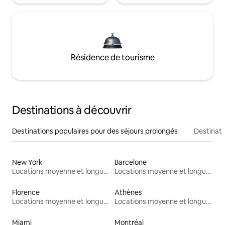
Résidence de tourisme
Destinations à découvrir
Destinations populaires pour des séjours prolongés
Destinati
New York
Barcelone
Locations moyenne et longue durée
Locations moyenne et longue durée
Florence
Athènes
Locations moyenne et longue durée
Locations moyenne et longue durée
Miami
Montréal