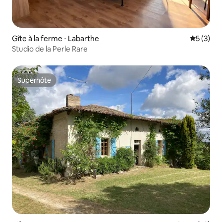
Gîte à la ferme ⋅ Labarthe
Évaluatio
5 (3)
Studio de la Perle Rare
Superhôte
Superhôte