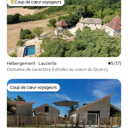
Coup de cœur voyageurs
Coups de cœur voyageurs les plus appréciés
Hébergement ⋅ Lauzerte
Évaluation
5 (17)
Domaine de caractère 5 étoiles au coeur du Quercy
Coup de cœur voyageurs
Coup de cœur voyageurs