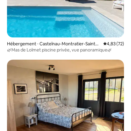
Hébergement ⋅ Castelnau-Montratier-Sainte-
Évaluation mo
4,83 (72)
Alauzie
🌿Mas de Lolmet piscine privée, vue panoramique🌿