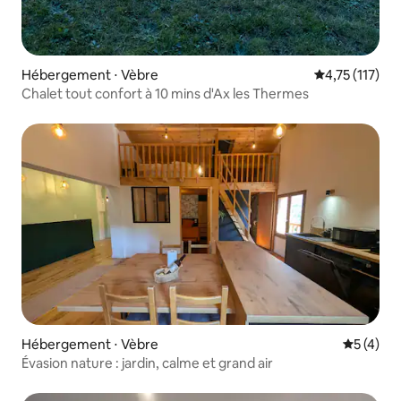
Hébergement ⋅ Vèbre
Évaluation mo
4,75 (117)
Chalet tout confort à 10 mins d'Ax les Thermes
Hébergement ⋅ Vèbre
Évaluatio
5 (4)
Évasion nature : jardin, calme et grand air