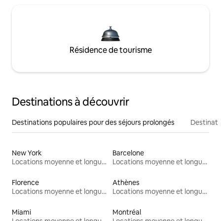
Résidence de tourisme
Destinations à découvrir
Destinations populaires pour des séjours prolongés
Destinati
New York
Barcelone
Locations moyenne et longue durée
Locations moyenne et longue durée
Florence
Athènes
Locations moyenne et longue durée
Locations moyenne et longue durée
Miami
Montréal
Locations moyenne et longue durée
Locations moyenne et longue durée