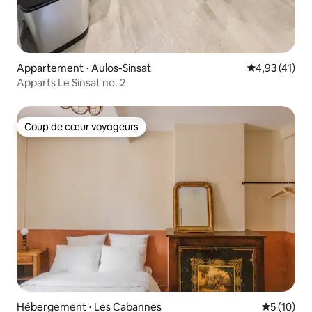
Appartement ⋅ Aulos-Sinsat
Évaluation mo
4,93 (41)
Apparts Le Sinsat no. 2
Coup de cœur voyageurs
Coup de cœur voyageurs
Hébergement ⋅ Les Cabannes
Évaluation
5 (10)