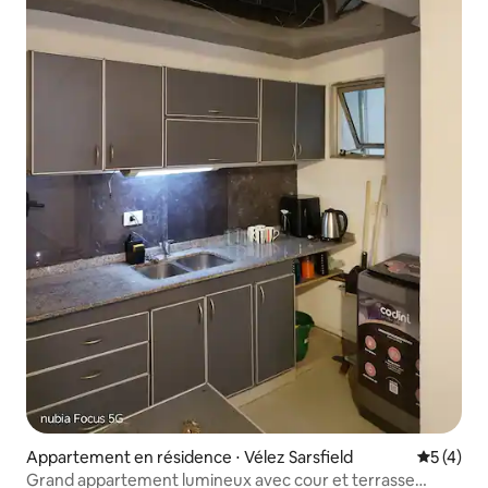
Appartement en résidence ⋅ Vélez Sarsfield
Évaluatio
5 (4)
Grand appartement lumineux avec cour et terrasse