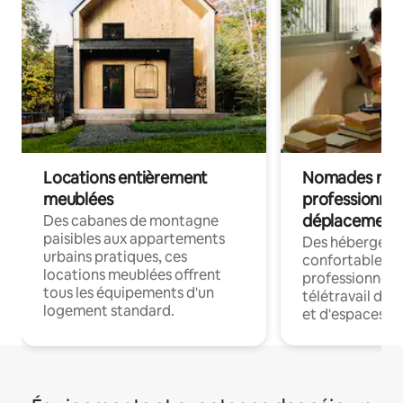
Locations entièrement
Nomades num
meublées
professionnel
déplacement
Des cabanes de montagne
paisibles aux appartements
Des hébergem
urbains pratiques, ces
confortables p
locations meublées offrent
professionnels
tous les équipements d'un
télétravail dis
logement standard.
et d'espaces de