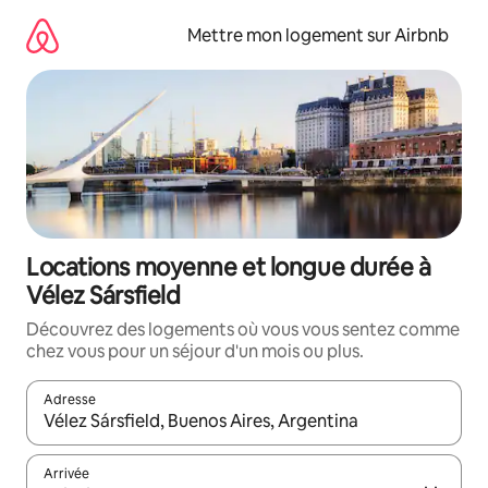
Aller
directement
Mettre mon logement sur Airbnb
au
contenu
Locations moyenne et longue durée à
Vélez Sársfield
Découvrez des logements où vous vous sentez comme
chez vous pour un séjour d'un mois ou plus.
Adresse
Lorsque les résultats s'affichent, utilisez les flèches vers le hau
Arrivée