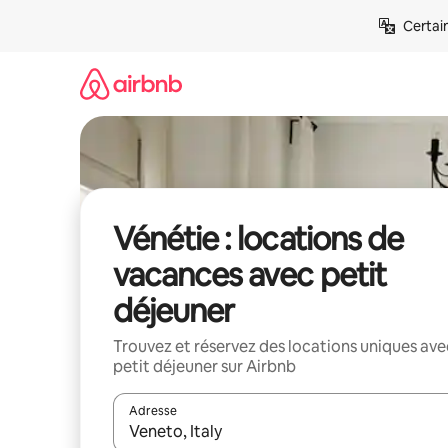
Aller
Certai
directement
au
contenu
Vénétie : locations de
vacances avec petit
déjeuner
Trouvez et réservez des locations uniques ave
petit déjeuner sur Airbnb
Adresse
Lorsque les résultats s'affichent, utilisez les flèc