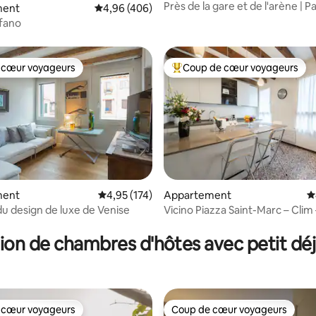
Près de la gare et de l'arène | P
 la base de 183 commentaires : 4,97 sur 5
ment
Évaluation moyenne sur la base de 406 commen
4,96 (406)
gratuit
 Stefano
 cœur voyageurs
Coup de cœur voyageurs
 cœur voyageurs
Coups de cœur voyageurs les p
ment
Évaluation moyenne sur la base de 174 comme
4,95 (174)
Appartement
É
la base de 146 commentaires : 4,99 sur 5
du design de luxe de Venise
Vicino Piazza Saint-Marc – Clim 
Lave-linge/sèche-linge
ion de chambres d'hôtes avec petit dé
 cœur voyageurs
Coup de cœur voyageurs
 cœur voyageurs
Coup de cœur voyageurs