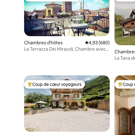
Chambres d'hôtes
Évaluation moyenne sur 
4,93 (680)
La Terrazza Dei Miracoli, Chambre avec
Chambres
un lit que.
La Tana d
Coup de cœur voyageurs
Coup 
Coups de cœur voyageurs les plus appréciés
Coups de