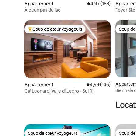
Appartement
Évaluation moyenne sur
4,97 (183)
Apparte
À deux pas du lac
Foyer
Coup de cœur voyageurs
Coup de
Coups de cœur voyageurs les plus appréciés
Coup de
Apparte
Appartement
Évaluation moyenne sur 
4,99 (146)
Biennale 
Ca’ Leonardi Valle di Ledro - Sul Ri
Locat
Coup de cœur voyageurs
Coup de
Coup de cœur voyageurs
Coup de