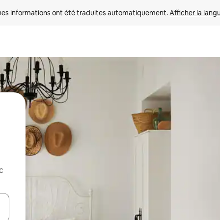
nes informations ont été traduites automatiquement. 
Afficher la lang
c
hes vers le haut et vers le bas pour les parcourir ou en appuyant et en fai