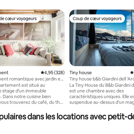
de cœur voyageurs
Coup de cœur voyageurs
 cœur voyageurs les plus appréciés
Coup de cœur voyageurs
ment
Évaluation moyenne sur la base de 328 commen
4,95 (328)
Tiny house
É
nt romantique avec jardin et
Tiny house b&b Giardini dell 'Ar
 la base de 114 commentaires : 4,96 sur 5
s toits
artement est situé au
La Tiny House du B&b Giardini d
e étage d'un immeuble
est une chambre avec des
 bien
caractéristiques uniques. Elle e
vous trouverez du café, du thé,
suspendue au-dessus d'un mag
.. quelques conseils utiles pour
paysage naturel, avec vue sur l
r à profiter au mieux de votre
montagnes et sur la gorge pro
laires dans les locations avec petit-d
Nous vous accueillerons
torrent Ardo. La grande fenêtr
llement et vous proposerons
permet de vous coucher et de 
 votre premier petit-déjeuner
du paysage à couper le souffle.