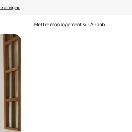
ue d'origine
Mettre mon logement sur Airbnb
sant glisser.