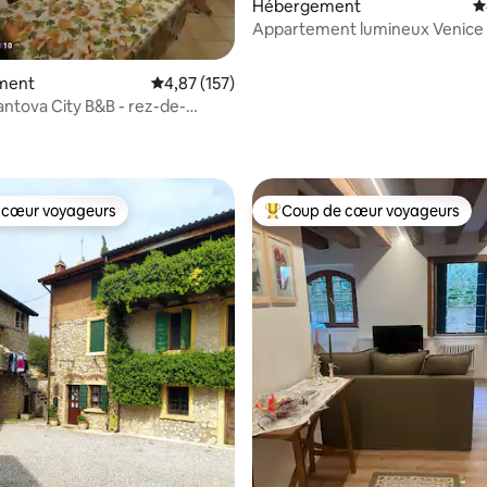
Hébergement
É
Appartement lumineux Venice
ment
Évaluation moyenne sur la base de 157 comme
4,87 (157)
antova City B&B - rez-de-
 la base de 182 commentaires : 4,93 sur 5
 cœur voyageurs
Coup de cœur voyageurs
 cœur voyageurs
Coups de cœur voyageurs les p