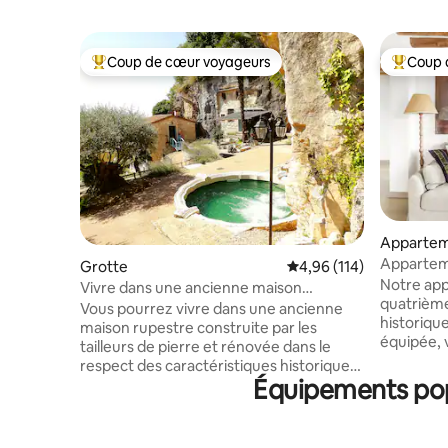
Coup de cœur voyageurs
Coup 
Coups de cœur voyageurs les plus appréciés
Coups de
Apparte
Apparteme
Grotte
Évaluation moyenne sur
4,96 (114)
vue sur le
Notre app
Vivre dans une ancienne maison
quatrièm
rupestre 1 - Grotte
Vous pourrez vivre dans une ancienne
historique. Dans notre cuisine
maison rupestre construite par les
équipée, 
tailleurs de pierre et rénovée dans le
du vin et.
respect des caractéristiques historiques
vous aide
Équipements popu
mais avec tout le confort moderne.
séjour ! 
L’environnement que vous trouverez
personne
sera unique, enveloppant, vous pourrez
également
donc vous immerger dans un havre de