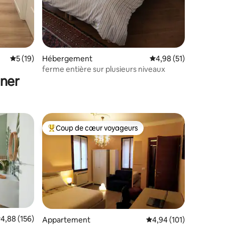
taires : 4,83 sur 5
Évaluation moyenne sur la base de 19 commentaires : 5 sur 5
5 (19)
Hébergement
Évaluation moyenne su
4,98 (51)
ferme entière sur plusieurs niveaux
uner
Coup de cœur voyageurs
Coups de cœur voyageurs les plus appréciés
valuation moyenne sur la base de 156 commentaires : 4,88 sur 5
4,88 (156)
Appartement
Évaluation moyenne sur
4,94 (101)