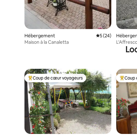
Hébergement
Évaluation moyenne 
5 (24)
Héberge
Maison à la Canaletta
L'Affresco
Loc
Courtyar
Coup de cœur voyageurs
Coup 
Coups de cœur voyageurs les plus appréciés
Coups de