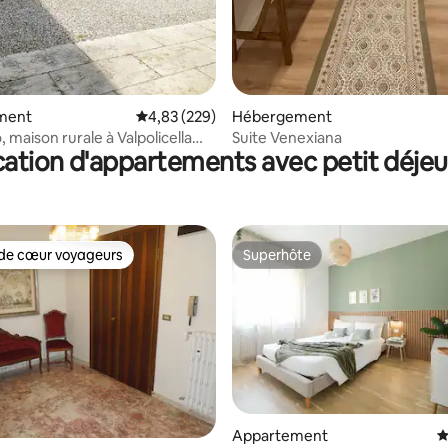
sur la base de 24 commentaires : 5 sur 5
ment
Évaluation moyenne sur la base de 229 commen
4,83 (229)
Hébergement
, maison rurale à Valpolicella
Suite Venexiana
ation d'appartements avec petit déje
d
de cœur voyageurs
Superhôte
 cœur voyageurs les plus appréciés
Superhôte
Appartement
É