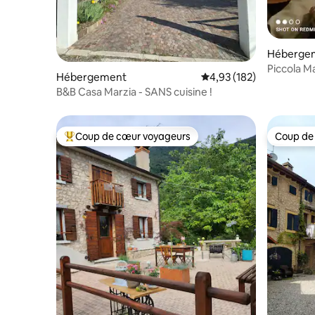
Héberge
Piccola M
Hébergement
Évaluation moyenne sur
4,93 (182)
chaussée
B&B Casa Marzia - SANS cuisine !
Coup de cœur voyageurs
Coup de
Coups de cœur voyageurs les plus appréciés
Coup de