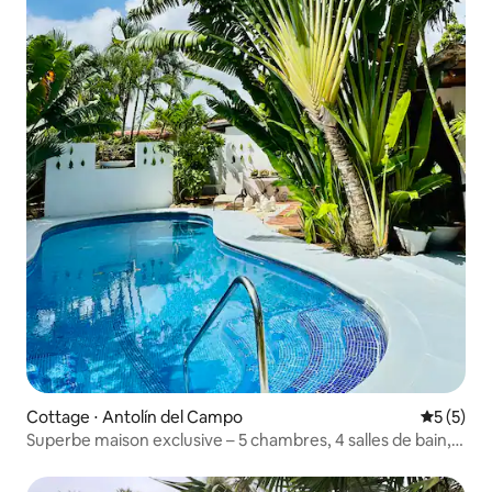
Cottage ⋅ Antolín del Campo
Évaluatio
5 (5)
Superbe maison exclusive – 5 chambres, 4 salles de bain,
14 adultes