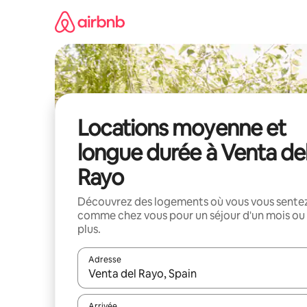
Aller
directement
au
contenu
Locations moyenne et
longue durée à Venta de
Rayo
Découvrez des logements où vous vous sente
comme chez vous pour un séjour d'un mois ou
plus.
Adresse
Lorsque les résultats s'affichent, utilisez les flèc
Arrivée