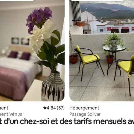
 sur la base de 32 commentaires : 5 sur 5
ment
Évaluation moyenne sur la base de 57 commen
4,84 (57)
Hébergement
ent Vénus
Passage Solivar
t d'un chez-soi et des tarifs mensuels 