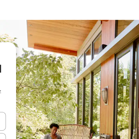
l
z
hes vers le haut et vers le bas pour les parcourir ou en appuyant et en fai