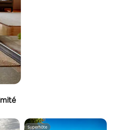
imité
Superhôte
Superhôte