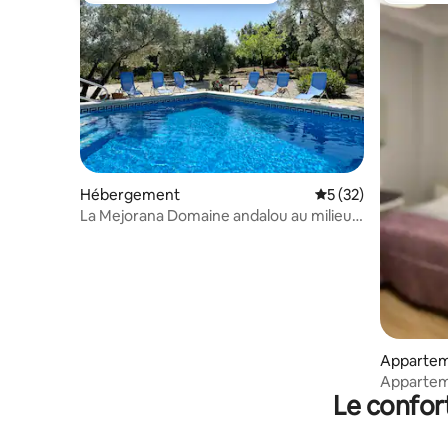
Hébergement
Évaluation moyenne
5 (32)
La Mejorana Domaine andalou au milieu
des oliviers
Apparte
Appartem
Le confor