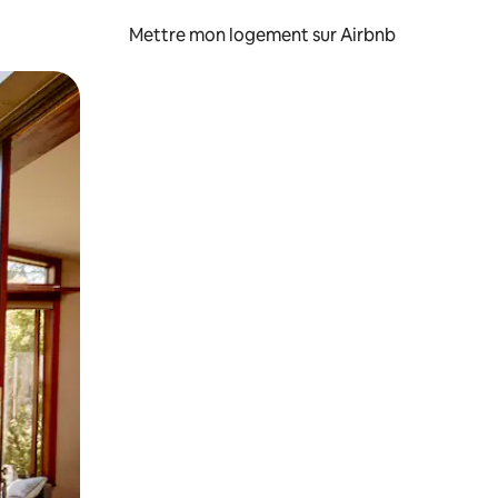
Mettre mon logement sur Airbnb
sant glisser.