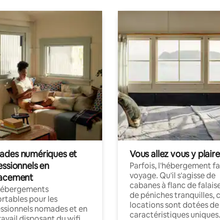
des numériques et
Vous allez vous y plaire
essionnels en
Parfois, l'hébergement fai
voyage. Qu'il s'agisse de
acement
cabanes à flanc de falais
hébergements
de péniches tranquilles, 
rtables pour les
locations sont dotées de
ssionnels nomades et en
caractéristiques uniques
ravail disposant du wifi