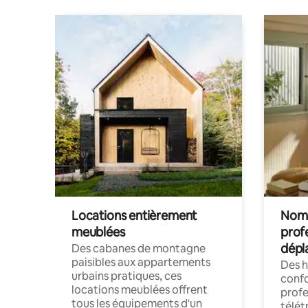
Locations entièrement
Noma
meublées
prof
dépl
Des cabanes de montagne
paisibles aux appartements
Des 
urbains pratiques, ces
confo
locations meublées offrent
profe
tous les équipements d'un
télét