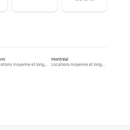
ami
Montréal
Locations moyenne et longue durée
Locations moyenne et longue durée