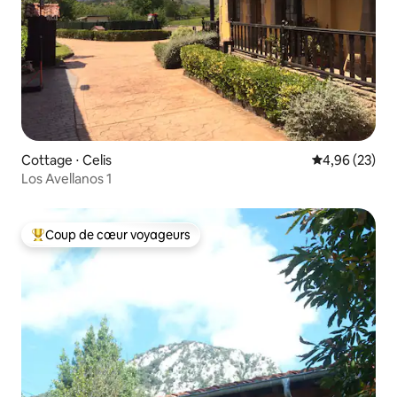
Cottage ⋅ Celis
Évaluation mo
4,96 (23)
Los Avellanos 1
Coup de cœur voyageurs
Coups de cœur voyageurs les plus appréciés