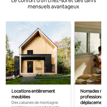
Le confort d'un chez-soi et des tarifs
mensuels avantageux
Locations entièrement
Nomades num
meublées
professionnel
déplacement
Des cabanes de montagne