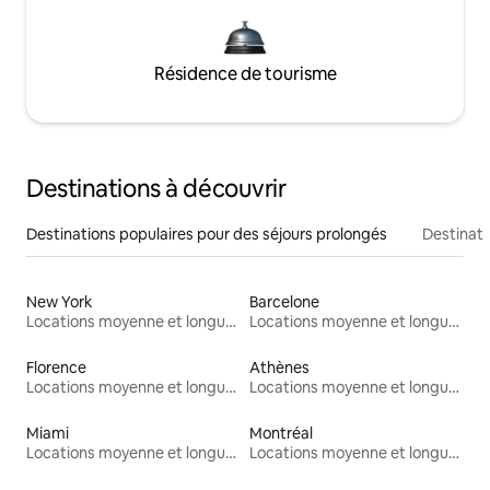
Résidence de tourisme
Destinations à découvrir
Destinations populaires pour des séjours prolongés
Destinati
New York
Barcelone
Locations moyenne et longue durée
Locations moyenne et longue durée
Florence
Athènes
Locations moyenne et longue durée
Locations moyenne et longue durée
Miami
Montréal
Locations moyenne et longue durée
Locations moyenne et longue durée