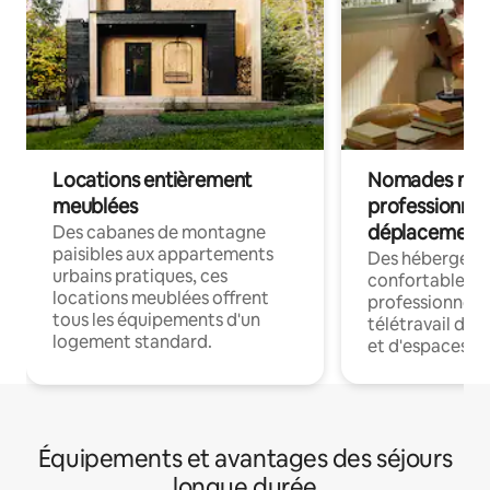
Locations entièrement
Nomades num
meublées
professionnel
déplacement
Des cabanes de montagne
paisibles aux appartements
Des hébergem
urbains pratiques, ces
confortables p
locations meublées offrent
professionnels
tous les équipements d'un
télétravail dis
logement standard.
et d'espaces de
Équipements et avantages des séjours
longue durée