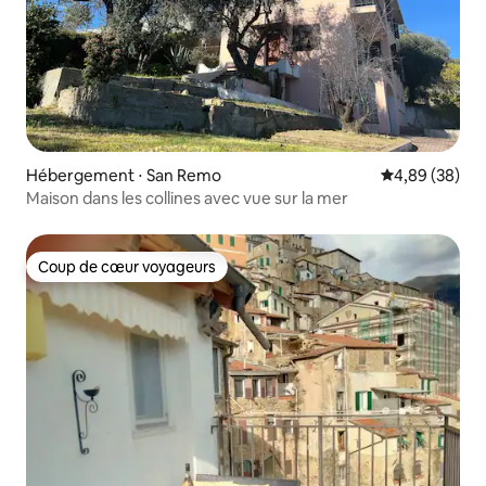
Hébergement ⋅ San Remo
Évaluation mo
4,89 (38)
Maison dans les collines avec vue sur la mer
Coup de cœur voyageurs
Coup de cœur voyageurs