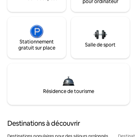
pour ordinateur
Stationnement
Salle de sport
gratuit sur place
Résidence de tourisme
Destinations à découvrir
Destinations populaires pour des séjours prolongés
Destinati