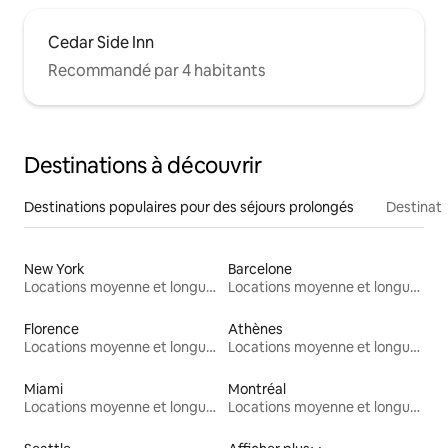
Cedar Side Inn
Recommandé par 4 habitants
Destinations à découvrir
Destinations populaires pour des séjours prolongés
Destinati
New York
Barcelone
Locations moyenne et longue durée
Locations moyenne et longue durée
Florence
Athènes
Locations moyenne et longue durée
Locations moyenne et longue durée
Miami
Montréal
Locations moyenne et longue durée
Locations moyenne et longue durée