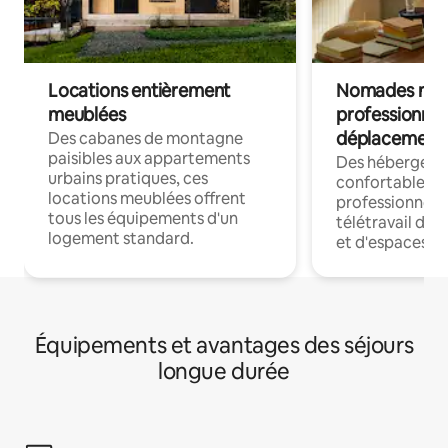
Locations entièrement
Nomades num
meublées
professionnel
déplacement
Des cabanes de montagne
paisibles aux appartements
Des hébergem
urbains pratiques, ces
confortables p
locations meublées offrent
professionnels
tous les équipements d'un
télétravail dis
logement standard.
et d'espaces de
Équipements et avantages des séjours
longue durée