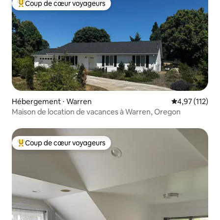
Coup de cœur voyageurs
Coups de cœur voyageurs les plus appréciés
Hébergement ⋅ Warren
Évaluation moy
4,97 (112)
Maison de location de vacances à Warren, Oregon
Coup de cœur voyageurs
Coups de cœur voyageurs les plus appréciés