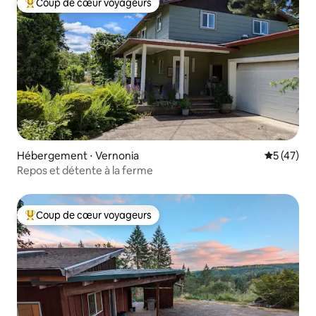
Coup de cœur voyageurs
Coups de cœur voyageurs les plus appréciés
Hébergement ⋅ Vernonia
Évaluation
5 (47)
Repos et détente à la ferme
Coup de cœur voyageurs
Coups de cœur voyageurs les plus appréciés