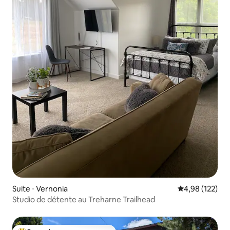
Suite ⋅ Vernonia
Évaluation moy
4,98 (122)
Studio de détente au Treharne Trailhead