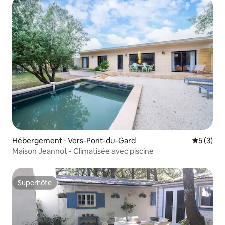
Hébergement ⋅ Vers-Pont-du-Gard
Évaluatio
5 (3)
Maison Jeannot - Climatisée avec piscine
Superhôte
Superhôte