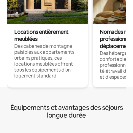
Locations entièrement
Nomades num
meublées
professionnel
déplacement
Des cabanes de montagne
paisibles aux appartements
Des hébergem
urbains pratiques, ces
confortables p
locations meublées offrent
professionnels
tous les équipements d'un
télétravail dis
logement standard.
et d'espaces de
Équipements et avantages des séjours
longue durée