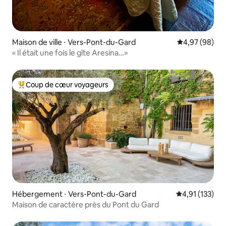
Maison de ville ⋅ Vers-Pont-du-Gard
Évaluation mo
4,97 (98)
« Il était une fois le gîte Aresina…»
Coup de cœur voyageurs
Coups de cœur voyageurs les plus appréciés
Hébergement ⋅ Vers-Pont-du-Gard
Évaluation moy
4,91 (133)
Maison de caractère près du Pont du Gard