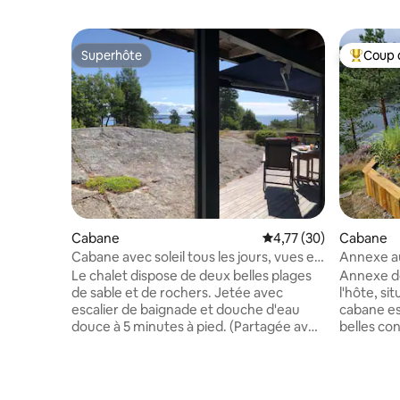
Superhôte
Coup 
Superhôte
Coups de
Cabane
Évaluation moyenne su
4,77 (30)
Cabane
Cabane avec soleil tous les jours, vues et
Annexe au
plages.
Le chalet dispose de deux belles plages
Annexe de
de sable et de rochers. Jetée avec
l'hôte, si
escalier de baignade et douche d'eau
cabane es
douce à 5 minutes à pied. (Partagée avec
belles con
8 chalets). Le chalet offre une vue sur la
environne
mer et le Tønsbergfjord avec Skjellvika,
soleil, de 
Stauper et Tjømelandet. Le chalet
fois la ra
dispose également d'une douche
champigno