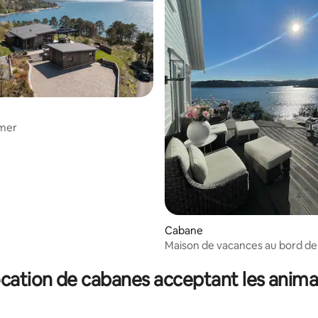
 mer
Cabane
Maison de vacances au bord de
ur la base de 3 commentaires : 4,67 sur 5
avec ponton, jacuzzi et vue !
cation de cabanes acceptant les anim