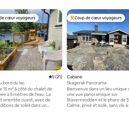
de cœur voyageurs
Coup de cœur voyageurs
 cœur voyageurs les plus appréciés
Coups de cœur voyageurs les p
r la base de 30 commentaires : 4,77 sur 5
Évaluation moyenne sur la base de 21 co
5 (21)
Cabane
 bord du lac
Skagerak Panorama
 15 m² à côté du chalet de
Bienvenue dans un lieu unique 
tuée à 5 mètres de l'eau. La
une vue panoramique sur
t orientée ouest, avec de
Stavernsodden et le phare de 
ditions de soleil dans un
Calme, privé et isolé, sans vis-à-
ment protégé. Profitez du
propriété, avec de beaux espa
l'eau et de la forêt, ici c'est à la
extérieurs, de grandes terrasse
ndonnée, les baies et les
espaces pour s'asseoir qui suive
ns, vous pouvez aussi pêcher
soleil du matin au soir. Abri pou