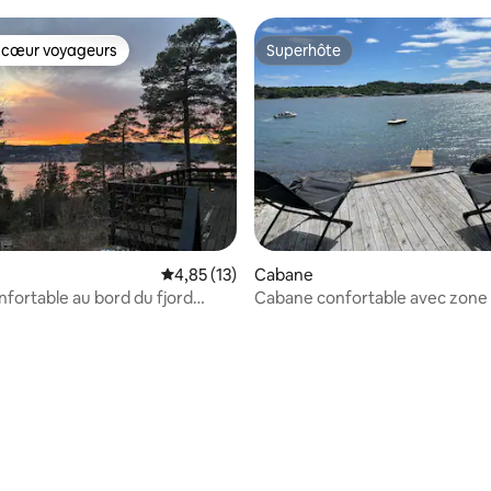
 cœur voyageurs
Superhôte
 cœur voyageurs
Superhôte
Évaluation moyenne sur la base de 13 comme
4,85 (13)
Cabane
nfortable au bord du fjord
Cabane confortable avec zone
baignade privée avec jetée
r la base de 31 commentaires : 4,58 sur 5