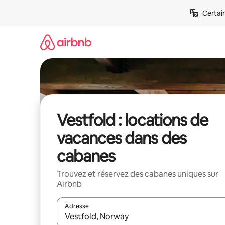
Aller
Certai
directement
au
contenu
Vestfold : locations de
vacances dans des
cabanes
Trouvez et réservez des cabanes uniques sur
Airbnb
Adresse
Lorsque les résultats s'affichent, utilisez les flèc