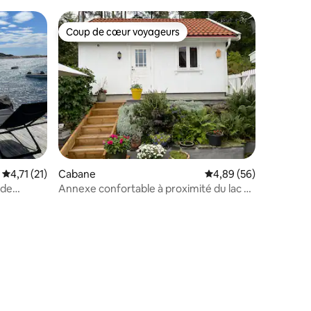
Coup de cœur voyageurs
Coup de cœur voyageurs
ntaires : 4,85 sur 5
Évaluation moyenne sur la base de 21 commentaires : 4,71 sur 5
4,71 (21)
Cabane
Évaluation moyenne su
4,89 (56)
 de
Annexe confortable à proximité du lac et
de Tønsberg