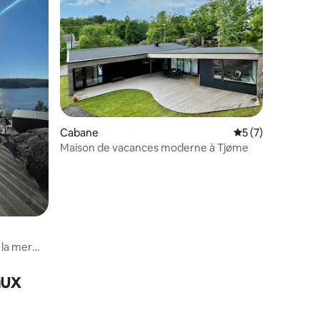
Cabane
Évaluation moyenn
5 (7)
Maison de vacances moderne à Tjøme
 la mer
aux