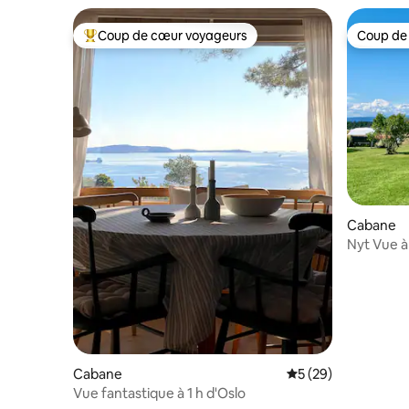
Coup de cœur voyageurs
Coup de
Coups de cœur voyageurs les plus appréciés
Coup de
Cabane
Nyt Vue à
Cabane
Évaluation moyenne 
5 (29)
Vue fantastique à 1 h d'Oslo