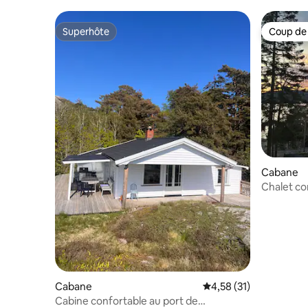
Superhôte
Coup de
Superhôte
Coup de
Cabane
Chalet co
d'Oslo
Cabane
Évaluation moyenne su
4,58 (31)
Cabine confortable au port de