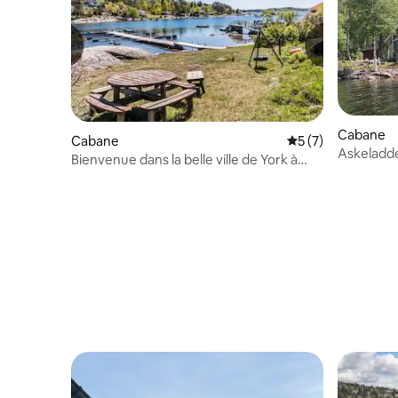
Cabane
Cabane
Évaluation moyenn
5 (7)
Askeladd
Bienvenue dans la belle ville de York à
Sandefjord