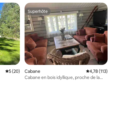
Superhôte
Superhôte
Évaluation moyenne sur la base de 20 commentaires : 5 sur 5
5 (20)
Cabane
Évaluation moyenne sur
4,78 (113)
ntaires : 4,99 sur 5
Cabane en bois idyllique, proche de la
mer.