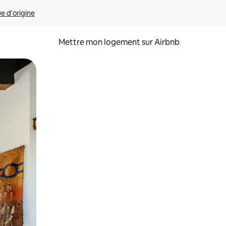
ue d'origine
Mettre mon logement sur Airbnb
sant glisser.