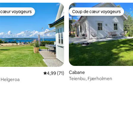
 cœur voyageurs
Coup de cœur voyageurs
 cœur voyageurs
Coup de cœur voyageurs
Cabane
Évaluation moyenne sur la base de 71 comme
4,99 (71)
Teienbu, Fjærholmen
 Helgeroa
sur la base de 29 commentaires : 5 sur 5