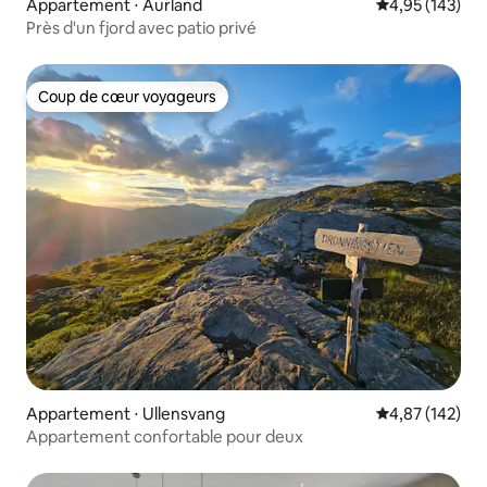
Appartement ⋅ Aurland
Évaluation moy
4,95 (143)
Près d'un fjord avec patio privé
Coup de cœur voyageurs
Coup de cœur voyageurs
Appartement ⋅ Ullensvang
Évaluation moy
4,87 (142)
Appartement confortable pour deux