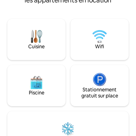
les appartements en location
et deux terrasses. Chambre avec lit
Trollstigen et Gei
double. Canapé convertible d'angle
vues magnifiques 
canapé-lit dans le séjour pour 2
dans la nature dan
personnes. TV dans le salon, salle de bain
sommets des mont
avec douche. Buanderie. Câbles de
confortables, le fj
chauffage au sol dans le salon, la cuisine
baignade se trouv
et la salle de bain. À 12 km du centre-ville
quelques pas. Si vous aimez faire des
de Stryn, à 22 km de Loen. Le centre de
randonnées au ski,
Cuisine
Wifi
ski d'été Stryn est à environ 30 minutes
du ski en hiver. N
en voiture. Il y a de nombreuses
Berdalsnibba juste
possibilités de randonnée à proximité.
Stationnement
Piscine
gratuit sur place