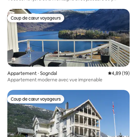
Coup de cœur voyageurs
Coup de cœur voyageurs
Appartement ⋅ Sogndal
Évaluation mo
4,89 (19)
Appartement moderne avec vue imprenable
Coup de cœur voyageurs
Coup de cœur voyageurs