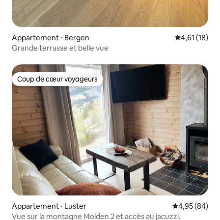
Appartement ⋅ Bergen
Évaluation mo
4,61 (18)
Grande terrasse et belle vue
Coup de cœur voyageurs
Coup de cœur voyageurs
Appartement ⋅ Luster
Évaluation mo
4,95 (84)
Vue sur la montagne Molden 2 et accès au jacuzzi.