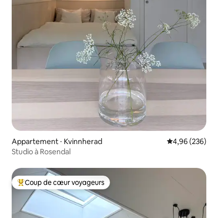
Appartement ⋅ Kvinnherad
Évaluation moy
4,96 (236)
Studio à Rosendal
Coup de cœur voyageurs
Coups de cœur voyageurs les plus appréciés