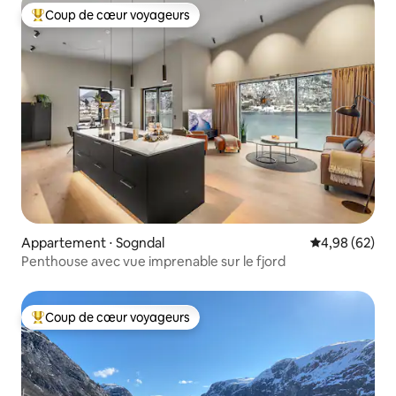
Coup de cœur voyageurs
Coups de cœur voyageurs les plus appréciés
Appartement ⋅ Sogndal
Évaluation mo
4,98 (62)
Penthouse avec vue imprenable sur le fjord
Coup de cœur voyageurs
Coups de cœur voyageurs les plus appréciés