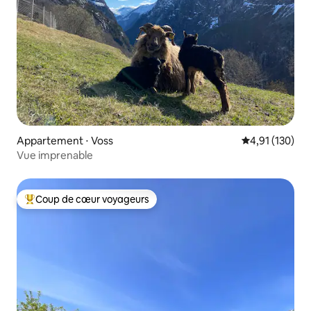
Appartement ⋅ Voss
Évaluation moy
4,91 (130)
Vue imprenable
Coup de cœur voyageurs
Coups de cœur voyageurs les plus appréciés