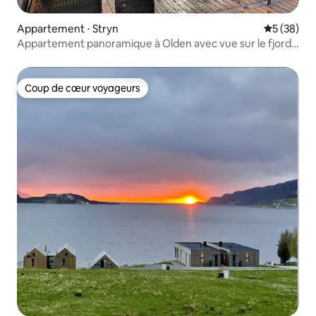
Appartement ⋅ Stryn
Évaluation
5 (38)
Appartement panoramique à Olden avec vue sur le fjord
(4 pièces)
Coup de cœur voyageurs
Coup de cœur voyageurs