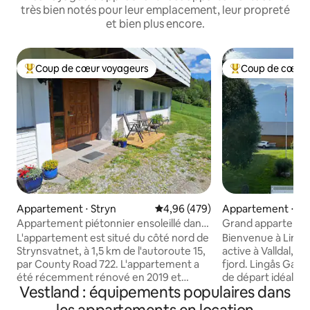
très bien notés pour leur emplacement, leur propreté
et bien plus encore.
Coup de cœur voyageurs
Coup de cœur 
Coups de cœur voyageurs les plus appréciés
Coups de cœur vo
Appartement ⋅ Stryn
Évaluation moyenne sur la base 
4,96 (479)
Appartement ⋅ Fj
Appartement piétonnier ensoleillé dans
Grand appartemen
une belle nature à Strynsvatn
magnifique - Valld
L'appartement est situé du côté nord de
Bienvenue à Lingå
Strynsvatnet, à 1,5 km de l'autoroute 15,
active à Valldal, d
par County Road 722. L'appartement a
fjord. Lingås Gard est situé avec un point
été récemment rénové en 2019 et
de départ idéal pr
Vestland : équipements populaires dans
dispose de la plupart des meubles et des
destinations touri
équipements nécessaires. Parking privé
de randonnées, à mi-chemin entre