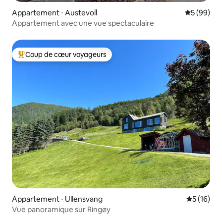
Appartement ⋅ Austevoll
Évaluation
5 (99)
Appartement avec une vue spectaculaire
Coup de cœur voyageurs
Coups de cœur voyageurs les plus appréciés
Appartement ⋅ Ullensvang
Évaluation
5 (16)
Vue panoramique sur Ringøy