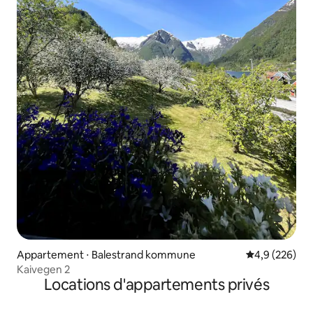
Appartement ⋅ Balestrand kommune
Évaluation mo
4,9 (226)
Kaivegen 2
Locations d'appartements privés