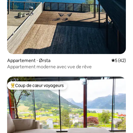
Appartement ⋅ Ørsta
Évaluation
5 (42)
Appartement moderne avec vue de rêve
Coup de cœur voyageurs
Coups de cœur voyageurs les plus appréciés