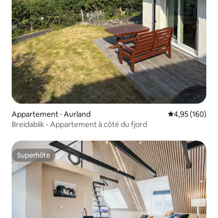
Appartement ⋅ Aurland
Évaluation moy
4,95 (160)
Breidablik - Appartement à côté du fjord
Superhôte
Superhôte