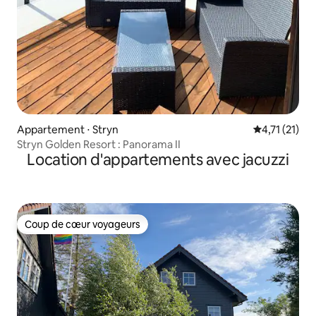
Appartement ⋅ Stryn
Évaluation m
4,71 (21)
Stryn Golden Resort : Panorama II
Location d'appartements avec jacuzzi
Coup de cœur voyageurs
Coup de cœur voyageurs