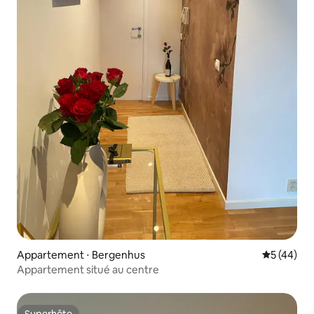
Appartement ⋅ Bergenhus
Évaluation
5 (44)
Appartement situé au centre
Superhôte