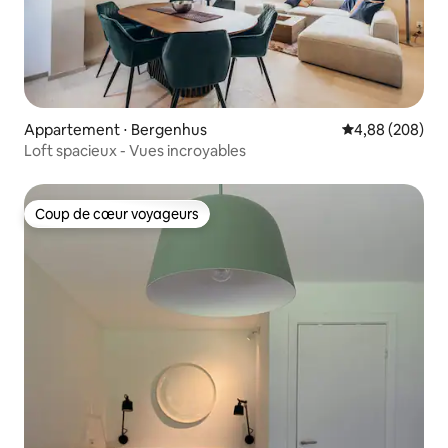
Appartement ⋅ Bergenhus
Évaluation moy
4,88 (208)
Loft spacieux - Vues incroyables
Coup de cœur voyageurs
Coup de cœur voyageurs