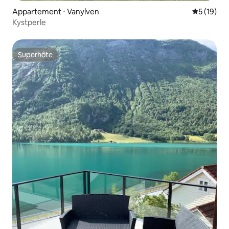
Appartement ⋅ Vanylven
Évaluation
5 (19)
Kystperle
Superhôte
Superhôte