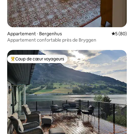
Appartement ⋅ Bergenhus
Évaluation
5 (80)
Appartement confortable près de Bryggen
Coup de cœur voyageurs
Coups de cœur voyageurs les plus appréciés