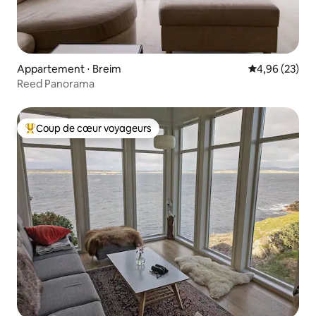
Appartement ⋅ Breim
Évaluation mo
4,96 (23)
Reed Panorama
Coup de cœur voyageurs
Coups de cœur voyageurs les plus appréciés