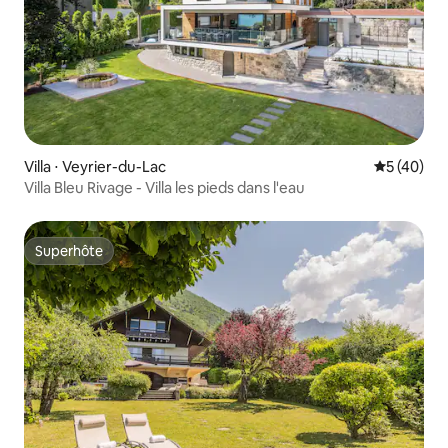
Villa ⋅ Veyrier-du-Lac
Évaluation
5 (40)
Villa Bleu Rivage - Villa les pieds dans l'eau
Superhôte
Superhôte