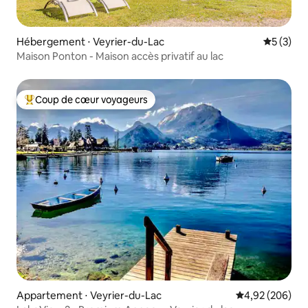
Hébergement ⋅ Veyrier-du-Lac
Évaluatio
5 (3)
Maison Ponton - Maison accès privatif au lac
Coup de cœur voyageurs
Coups de cœur voyageurs les plus appréciés
Appartement ⋅ Veyrier-du-Lac
Évaluation moy
4,92 (206)