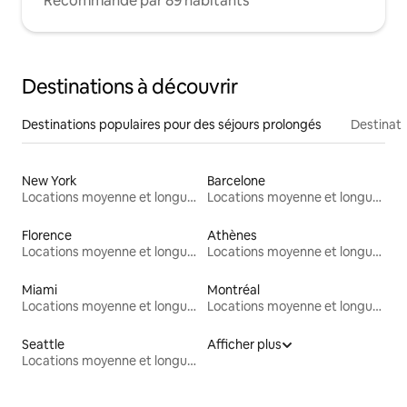
Recommandé par 89 habitants
Destinations à découvrir
Destinations populaires pour des séjours prolongés
Destinati
New York
Barcelone
Locations moyenne et longue durée
Locations moyenne et longue durée
Florence
Athènes
Locations moyenne et longue durée
Locations moyenne et longue durée
Miami
Montréal
Locations moyenne et longue durée
Locations moyenne et longue durée
Seattle
Afficher plus
Locations moyenne et longue durée