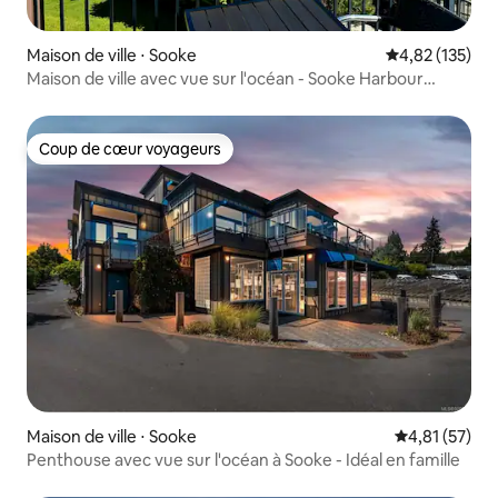
Maison de ville ⋅ Sooke
Évaluation moy
4,82 (135)
Maison de ville avec vue sur l'océan - Sooke Harbour
Marina
Coup de cœur voyageurs
Coup de cœur voyageurs
Maison de ville ⋅ Sooke
Évaluation mo
4,81 (57)
Penthouse avec vue sur l'océan à Sooke - Idéal en famille