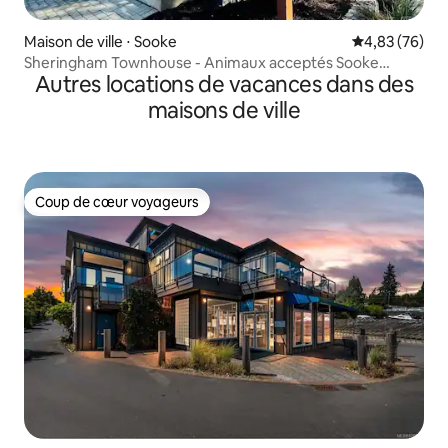
Maison de ville ⋅ Sooke
Évaluation mo
4,83 (76)
Sheringham Townhouse - Animaux acceptés Sooke
Autres locations de vacances dans des
Rental
maisons de ville
Coup de cœur voyageurs
Coup de cœur voyageurs