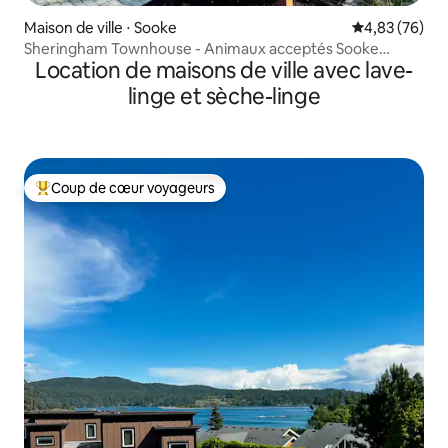
Maison de ville ⋅ Sooke
Évaluation mo
4,83 (76)
Sheringham Townhouse - Animaux acceptés Sooke
Location de maisons de ville avec lave-
Rental
linge et sèche-linge
Coup de cœur voyageurs
Coups de cœur voyageurs les plus appréciés