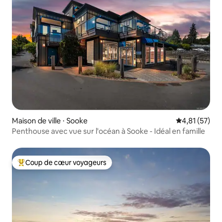
Maison de ville ⋅ Sooke
Évaluation mo
4,81 (57)
Penthouse avec vue sur l'océan à Sooke - Idéal en famille
Coup de cœur voyageurs
Coups de cœur voyageurs les plus appréciés