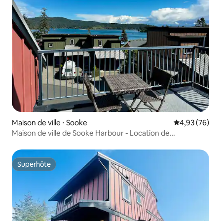
Maison de ville ⋅ Sooke
Évaluation mo
4,93 (76)
Maison de ville de Sooke Harbour - Location de
2 chambres en bord de mer
Superhôte
Superhôte