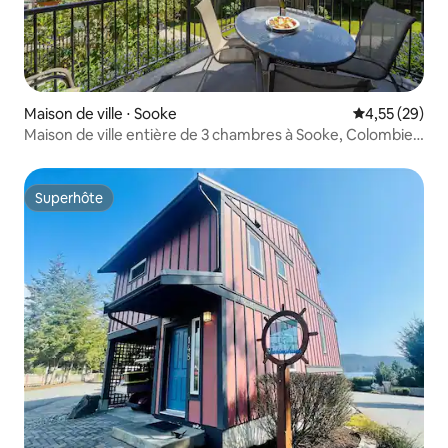
Maison de ville ⋅ Sooke
Évaluation mo
4,55 (29)
Maison de ville entière de 3 chambres à Sooke, Colombie-
Britannique
Superhôte
Superhôte