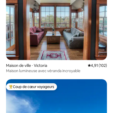
Maison de ville ⋅ Victoria
Évaluation moy
4,91 (102)
Maison lumineuse avec véranda incroyable
Coup de cœur voyageurs
Coups de cœur voyageurs les plus appréciés