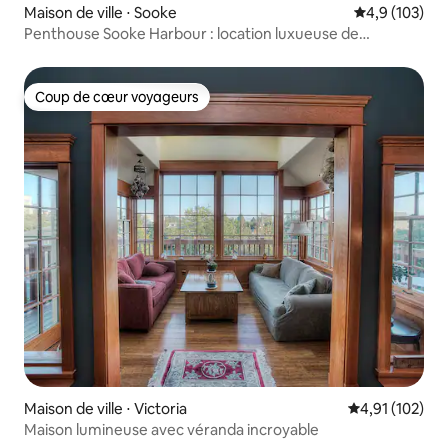
Maison de ville ⋅ Sooke
Évaluation mo
4,9 (103)
Penthouse Sooke Harbour : location luxueuse de
4 chambres
Coup de cœur voyageurs
Coup de cœur voyageurs
Maison de ville ⋅ Victoria
Évaluation moy
4,91 (102)
Maison lumineuse avec véranda incroyable