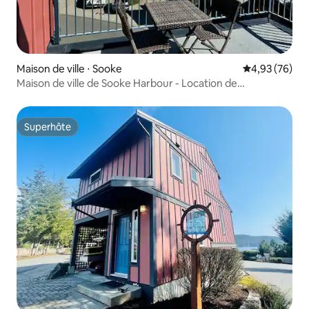
Maison de ville ⋅ Sooke
Évaluation mo
4,93 (76)
Maison de ville de Sooke Harbour - Location de
2 chambres en bord de mer
Superhôte
Superhôte