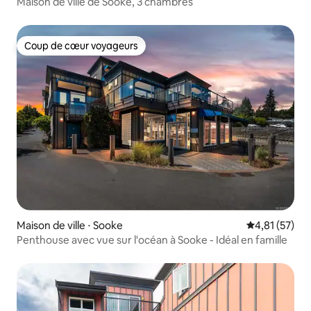
Maison de ville de Sooke, 3 chambres
Coup de cœur voyageurs
Coup de cœur voyageurs
Maison de ville ⋅ Sooke
Évaluation mo
4,81 (57)
Penthouse avec vue sur l'océan à Sooke - Idéal en famille