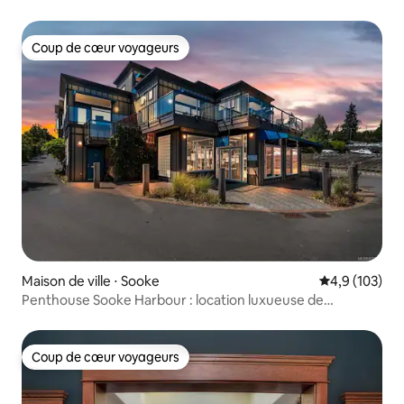
Coup de cœur voyageurs
Coup de cœur voyageurs
Maison de ville ⋅ Sooke
Évaluation mo
4,9 (103)
Penthouse Sooke Harbour : location luxueuse de
4 chambres
Coup de cœur voyageurs
Coup de cœur voyageurs