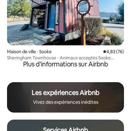
Maison de ville ⋅ Sooke
Évaluation mo
4,83 (76)
Sheringham Townhouse - Animaux acceptés Sooke
Plus d'informations sur Airbnb
Rental
Les expériences Airbnb
Vivez des expériences inédites
Services Airbnb