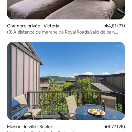
Chambre privée ⋅ Victoria
Évaluation mo
4,81 (77)
(3) À distance de marche de Royal Roads/salle de bain
privée
Maison de ville ⋅ Sooke
Évaluation mo
4,77 (26)