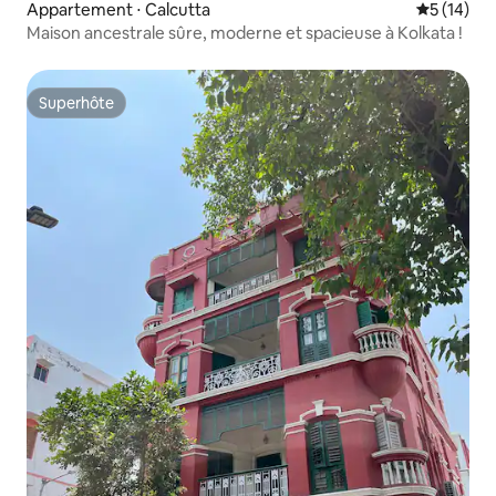
Appartement ⋅ Calcutta
Évaluation
5 (14)
Maison ancestrale sûre, moderne et spacieuse à Kolkata !
Superhôte
Superhôte