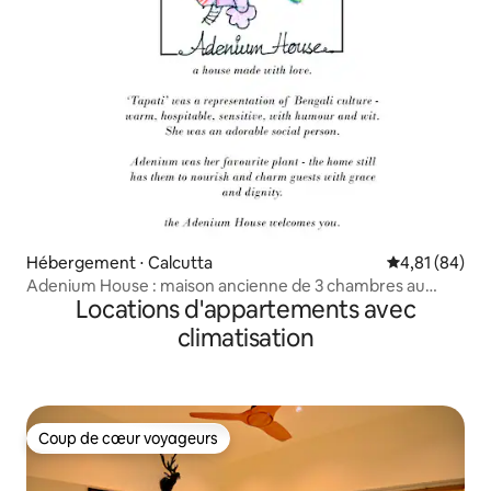
Hébergement ⋅ Calcutta
Évaluation mo
4,81 (84)
Adenium House : maison ancienne de 3 chambres au
Locations d'appartements avec
milieu de la verdure
climatisation
Coup de cœur voyageurs
Coup de cœur voyageurs