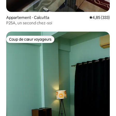
Appartement ⋅ Calcutta
Évaluation moy
4,85 (333)
P25A, un second chez-soi
Coup de cœur voyageurs
Coup de cœur voyageurs