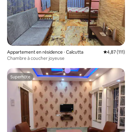
Appartement en résidence ⋅ Calcutta
Évaluation mo
4,87 (111)
Chambre à coucher joyeuse
Superhôte
Superhôte