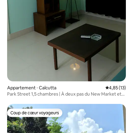
Appartement ⋅ Calcutta
Évaluation mo
4,85 (13)
Park Street 1,5 chambres | À deux pas du New Market et
du musée
Coup de cœur voyageurs
Coup de cœur voyageurs