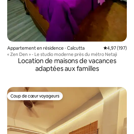
Appartement en résidence ⋅ Calcutta
Évaluation moy
4,97 (197)
« Zen Den » - Le studio moderne près du métro Netaji
Location de maisons de vacances
adaptées aux familles
Coup de cœur voyageurs
Coup de cœur voyageurs