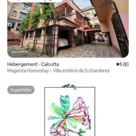
Coup de cœur voyageurs
Hébergement ⋅ Calcutta
Évaluatio
5 (8)
Magenta Homestay – Villa entière de 5 chambres
Superhôte
Superhôte