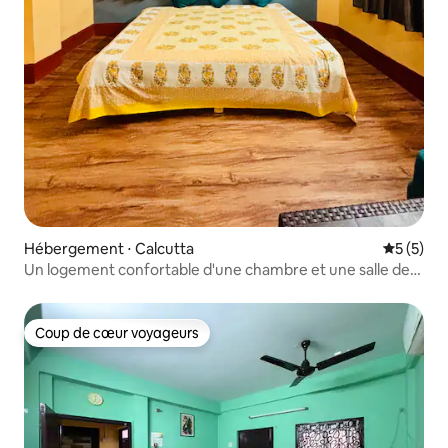
Hébergement ⋅ Calcutta
Évaluatio
5 (5)
Un logement confortable d'une chambre et une salle de
bain à l'arrêt de minibus de Nayabad
Coup de cœur voyageurs
Coup de cœur voyageurs