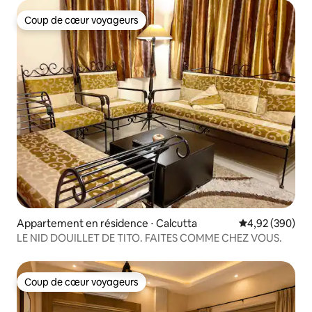
Coup de cœur voyageurs
Coup de cœur voyageurs
Appartement en résidence ⋅ Calcutta
Évaluation moy
4,92 (390)
LE NID DOUILLET DE TITO. FAITES COMME CHEZ VOUS.
Coup de cœur voyageurs
Coup de cœur voyageurs