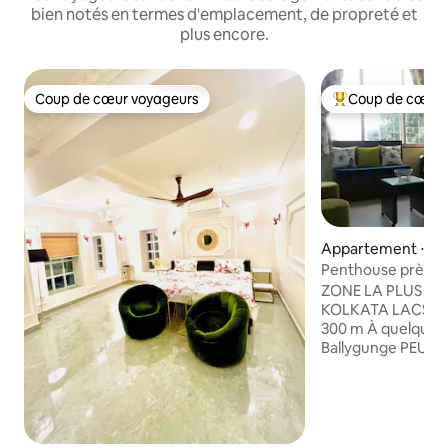
bien notés en termes d'emplacement, de propreté et
plus encore.
Coup de cœur voyageurs
Coup de cœur 
Coup de cœur voyageurs
Coups de cœur vo
Appartement ⋅ Ca
Penthouse près d
Lakes + terrasse p
ZONE LA PLUS EX
KOLKATA LACS DE
300 m À quelques
Ballygunge PEUT 
4 VOYAGEURS PRI
2 VOYAGEURS. 3E
SUPPLÉMENT Cana
ouvrant dans le sa
60"x78" Climatiseurs GRATUITS,