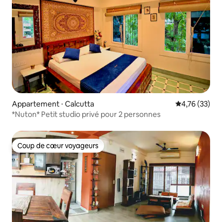
Appartement ⋅ Calcutta
Évaluation mo
4,76 (33)
*Nuton* Petit studio privé pour 2 personnes
Coup de cœur voyageurs
Coup de cœur voyageurs