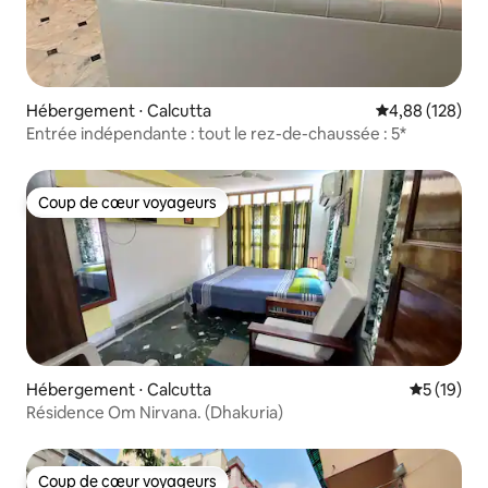
Hébergement ⋅ Calcutta
Évaluation moy
4,88 (128)
Entrée indépendante : tout le rez-de-chaussée : 5*
Coup de cœur voyageurs
Coup de cœur voyageurs
Hébergement ⋅ Calcutta
Évaluation
5 (19)
Résidence Om Nirvana. (Dhakuria)
Coup de cœur voyageurs