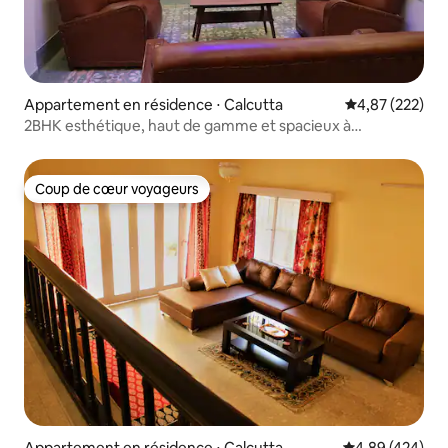
Appartement en résidence ⋅ Calcutta
Évaluation moy
4,87 (222)
2BHK esthétique, haut de gamme et spacieux à
Ballygunge
Coup de cœur voyageurs
Coup de cœur voyageurs
Appartement en résidence ⋅ Calcutta
Évaluation moy
4,89 (424)