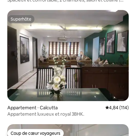
Ballygunje | Repas sur commande
Superhôte
Superhôte
Appartement ⋅ Calcutta
Évaluation moy
4,84 (114)
Appartement luxueux et royal 3BHK.
Coup de cœur voyageurs
Coup de cœur voyageurs