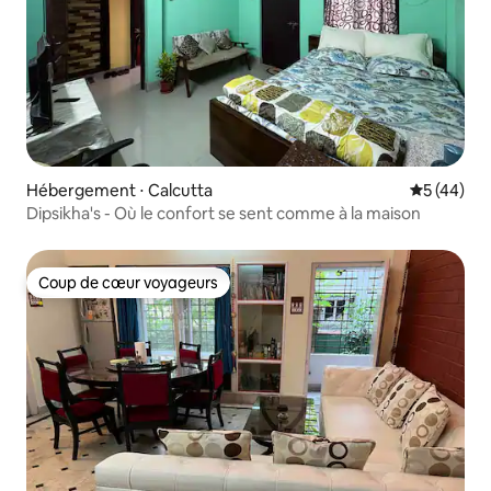
Hébergement ⋅ Calcutta
Évaluation
5 (44)
Dipsikha's - Où le confort se sent comme à la maison
Coup de cœur voyageurs
Coup de cœur voyageurs