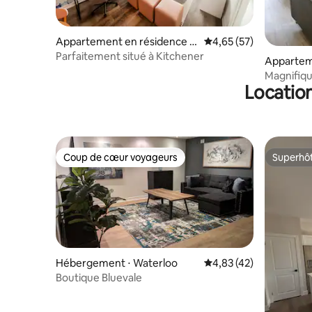
Appartement en résidence ⋅
Évaluation moyenne su
4,65 (57)
Kitchener
Parfaitement situé à Kitchener
Appartem
Waterloo
Magnifiqu
Location
UW/WLU -
Coup de cœur voyageurs
Superhô
Coup de cœur voyageurs
Superhô
Hébergement ⋅ Waterloo
Évaluation moyenne su
4,83 (42)
Boutique Bluevale