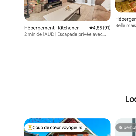
Hébergem
Belle mai
Hébergement ⋅ Kitchener
Évaluation moyenne su
4,85 (91)
quelques 
2 min de l'AUD | Escapade privée avec
brasero
Lo
Coup de cœur voyageurs
Superhô
Coups de cœur voyageurs les plus appréciés
Superhô