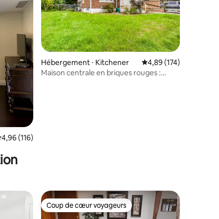
ntaires : 4,95 sur 5
Hébergement ⋅ Kitchener
Évaluation moyenne sur
4,89 (174)
Maison centrale en briques rouges :
sentier, LRT et foyer !
valuation moyenne sur la base de 116 commentaires : 4,96 sur 5
4,96 (116)
ion
Coup de cœur voyageurs
Coup de cœur voyageurs