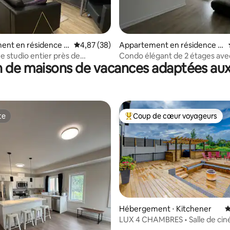
r la base de 57 commentaires : 4,65 sur 5
ent en résidence ⋅
Évaluation moyenne sur la base de 38 commen
4,87 (38)
Appartement en résidence ⋅
Kitchener
e studio entier près de
Condo élégant de 2 étages ave
 de maisons de vacances adaptées aux
 Géré par un professionnel
te
Coup de cœur voyageurs
te
Coups de cœur voyageurs les p
r la base de 42 commentaires : 4,83 sur 5
Hébergement ⋅ Kitchener
É
LUX 4 CHAMBRES • Salle de cin
Cuisine de chef • Terrasse uni