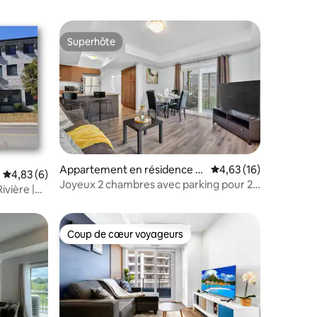
Superhôte
Superhôte
entaires : 4,8 sur 5
Appartement en résidence ⋅
Évaluation moyenne su
4,63 (16)
Évaluation moyenne sur la base de 6 commentaires : 4,83 sur 5
4,83 (6)
Kitchener
Joyeux 2 chambres avec parking pour 2,
ivière |
Netflix, patio
Coup de cœur voyageurs
Coup de cœur voyageurs