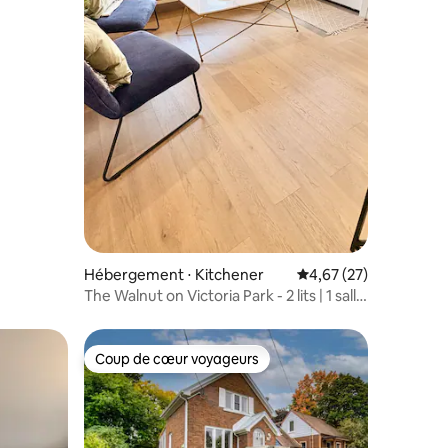
ntaires : 4,75 sur 5
Hébergement ⋅ Kitchener
Évaluation moyenne su
4,67 (27)
The Walnut on Victoria Park - 2 lits | 1 salle
de bain
Coup de cœur voyageurs
lus appréciés
Coup de cœur voyageurs