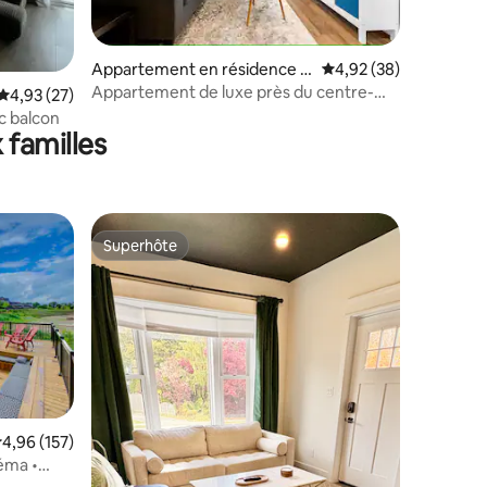
Appartement en résidence ⋅
Évaluation moyenne su
4,92 (38)
Kitchener
Appartement de luxe près du centre-
taires : 4,87 sur 5
Évaluation moyenne sur la base de 27 commentaires : 4,93 sur 5
4,93 (27)
ville de Kitchener
c balcon
 familles
Superhôte
lus appréciés
Superhôte
valuation moyenne sur la base de 157 commentaires : 4,96 sur 5
4,96 (157)
éma •
que