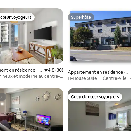
 cœur voyageurs
Superhôte
 cœur voyageurs
Superhôte
 la base de 46 commentaires : 4,93 sur 5
nt en résidence ⋅ K
Évaluation moyenne sur la base de 30 comm
4,8 (30)
Appartement en résidence ⋅ C
mineux et moderne au centre-
ambridge
H-House Suite 1 | Centre-ville | R
 piscine et salle de sport
Parking
te
Coup de cœur voyageurs
te
Coup de cœur voyageurs