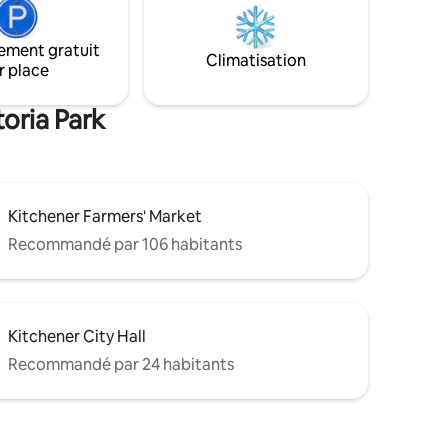
de nombreux cafés, magasins et
s à pied
restaurants. Sur les principaux itinéraires
d'autobus. REMARQUE : CERTAINS
ement gratuit
ectement
Climatisation
ESPACES DANS LE GRENIER ONT UNE
r place
oit idéal
HAUTEUR SOUS PLAFOND FAIBLE
rant KW !
toria Park
Kitchener Farmers' Market
Recommandé par 106 habitants
Kitchener City Hall
Recommandé par 24 habitants