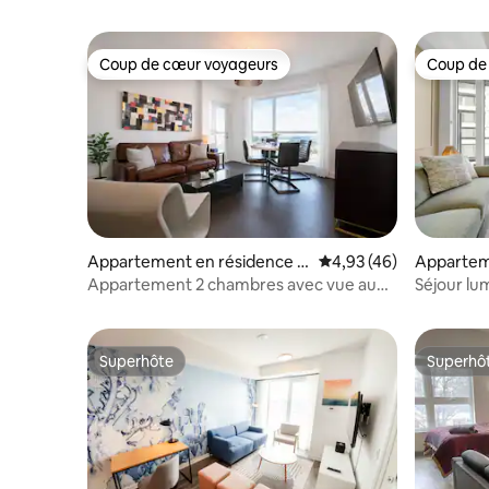
Coup de cœur voyageurs
Coup de
Coup de cœur voyageurs
Coup de
Appartement en résidence ⋅
Évaluation moyenne sur
4,93 (46)
Apparteme
Kitchener
itchener
Appartement 2 chambres avec vue au
Séjour lu
cœur du centre-ville
ville avec
Superhôte
Superhô
Superhôte
Superhô