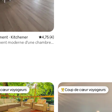
ent ⋅ Kitchener
Évaluation moyenne sur la base de 4 comme
4,75 (4)
ent moderne d'une chambre à
r
 cœur voyageurs
Coup de cœur voyageurs
 cœur voyageurs
Coups de cœur voyageurs les p