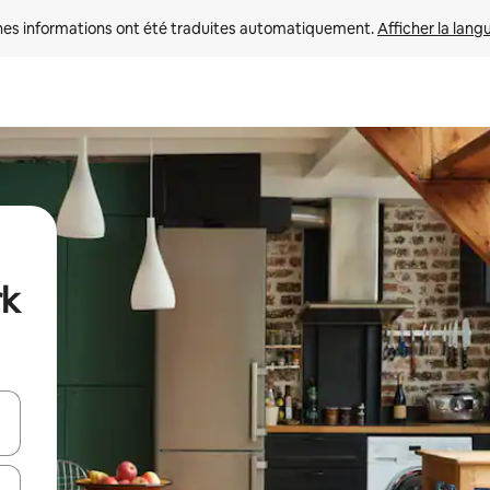
nes informations ont été traduites automatiquement. 
Afficher la lang
rk
hes vers le haut et vers le bas pour les parcourir ou en appuyant et en fai