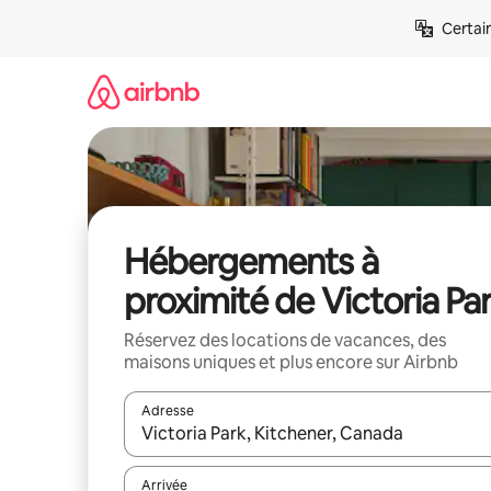
Aller
Certai
directement
au
contenu
Hébergements à
proximité de Victoria Pa
Réservez des locations de vacances, des
maisons uniques et plus encore sur Airbnb
Adresse
Lorsque les résultats s'affichent, utilisez les flèc
Arrivée