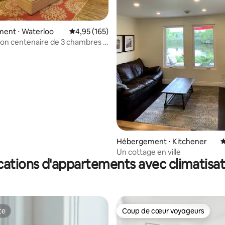
ent ⋅ Waterloo
Évaluation moyenne sur la base de 165 comme
4,95 (165)
son centenaire de 3 chambres à
r la base de 91 commentaires : 4,85 sur 5
pas du centre-ville
Hébergement ⋅ Kitchener
É
Un cottage en ville
cations d'appartements avec climatisat
te
Coup de cœur voyageurs
te
Coup de cœur voyageurs