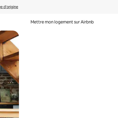
ue d'origine
Mettre mon logement sur Airbnb
sant glisser.