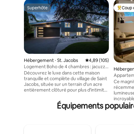
Superhôte
Coup 
Superhôte
Coups de
Hébergement ⋅ St. Jacobs
Évaluation moyenne sur 
4,89 (105)
Logement Boho de 4 chambres : jacuzzi,
Hébergem
sauna, oasis et spa
Découvrez le luxe dans cette maison
Apparteme
tranquille et complète du village de Saint
Google, 
Ce magnif
Jacobs, située sur un terrain d'un acre
récemmen
entièrement clôturé pour plus d'intimité.
lumineuse
Elle dispose de trois chambres : 1 lit King
incroyabl
Size, 1 lit Queen Size, 2 lits simples, lit
Équipements populaire
chambre p
double avec bureau. La maison
d'un futo
comprend deux salons, deux salles de
supplément
bain complètes et une cuisine bien
équipemen
équipée. Le point fort est l'oasis de
de votre 
détente avec jacuzzi, sauna et douche
Waterloo,