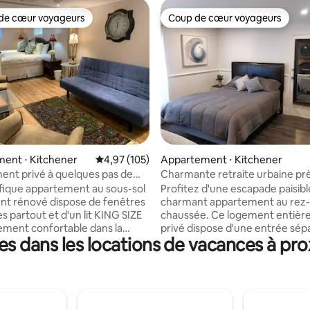
de cœur voyageurs
Coup de cœur voyageurs
 cœur voyageurs les plus appréciés
Coup de cœur voyageurs
la base de 105 commentaires : 4,89 sur 5
ent ⋅ Kitchener
Évaluation moyenne sur la base de 105 comme
4,97 (105)
Appartement ⋅ Kitchener
nt privé à quelques pas de
Charmante retraite urbaine pr
WRHN, Perimeter
centre-ville de Kitchener
ique appartement au sous-sol
Profitez d'une escapade paisibl
t rénové dispose de fenêtres
charmant appartement au rez
s partout et d'un lit KING SIZE
chaussée. Ce logement entièrement
ement confortable dans la
privé dispose d'une entrée sép
s dans les locations de vacances à prox
rincipale. Il dispose également
d'un patio bistrot couvert. À l'in
n pour un voyageur
vous trouverez une cuisine, une
aire. Il dispose de tous les
bain, une buanderie et un sal
ts nécessaires pour profiter
calme situé au fond de la propr
séjour au cœur de Kitchener-
bruit aérien. Les restaurants et une
 à quelques pas de la banlieue
brasserie sont à seulement de