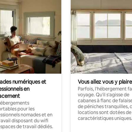
des numériques et
Vous allez vous y plaire
essionnels en
Parfois, l'hébergement fai
voyage. Qu'il s'agisse de
acement
cabanes à flanc de falais
hébergements
de péniches tranquilles, 
rtables pour les
locations sont dotées de
ssionnels nomades et en
caractéristiques uniques
ravail disposant du wifi
espaces de travail dédiés.