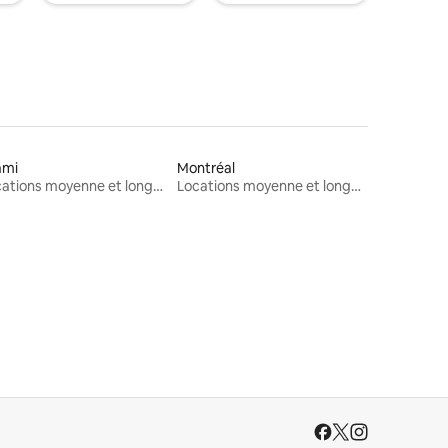
ami
Montréal
Locations moyenne et longue durée
Locations moyenne et longue durée