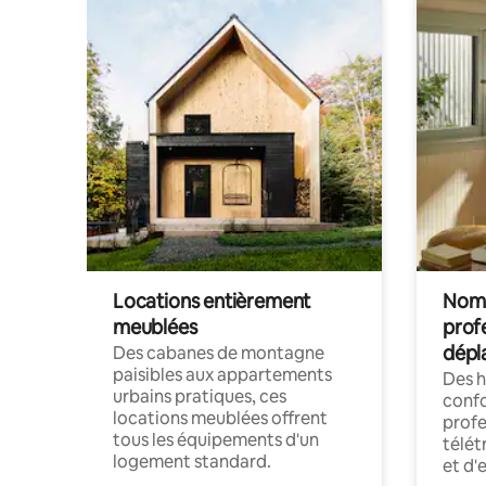
Locations entièrement
Noma
meublées
prof
dépl
Des cabanes de montagne
paisibles aux appartements
Des 
urbains pratiques, ces
confo
locations meublées offrent
profe
tous les équipements d'un
télét
logement standard.
et d'