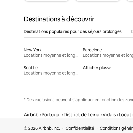
Destinations à découvrir
Destinations populaires pour des séjours prolongés
New York
Barcelone
Locations moyenne et longue durée
Seattle
Afficher plus
Locations moyenne et longue durée
* Des exclusions peuvent s'appliquer en fonction des zo
Airbnb
Portugal
District de Leiria
Vidais
Locati
© 2026 Airbnb, Inc.
Confidentialité
Conditions génér