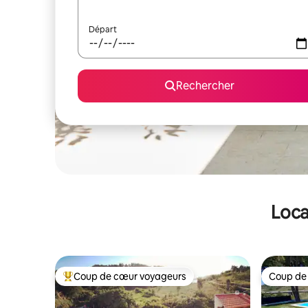
Départ
Rechercher
Loca
Coup de cœur voyageurs
Coup de
Coups de cœur voyageurs les plus appréciés
Coup de