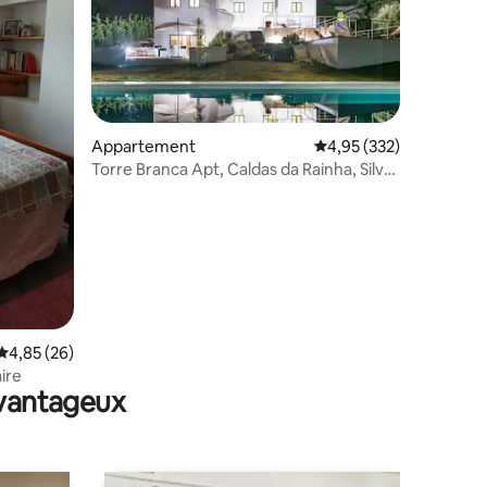
mmentaires : 5 sur 5
Appartement
Évaluation moyenne sur
4,95 (332)
Torre Branca Apt, Caldas da Rainha, Silver
Coast
Évaluation moyenne sur la base de 26 commentaires : 4,85 sur 5
4,85 (26)
ire
avantageux