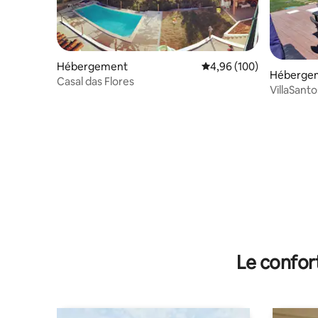
Hébergement
Évaluation moyenne sur 
4,96 (100)
Héberge
Casal das Flores
VillaSanto
chambre
Le confor