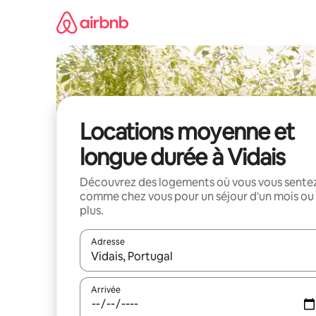
Aller
directement
au
contenu
Locations moyenne et
longue durée à Vidais
Découvrez des logements où vous vous sente
comme chez vous pour un séjour d'un mois ou
plus.
Adresse
Lorsque les résultats s'affichent, utilisez les flèc
Arrivée