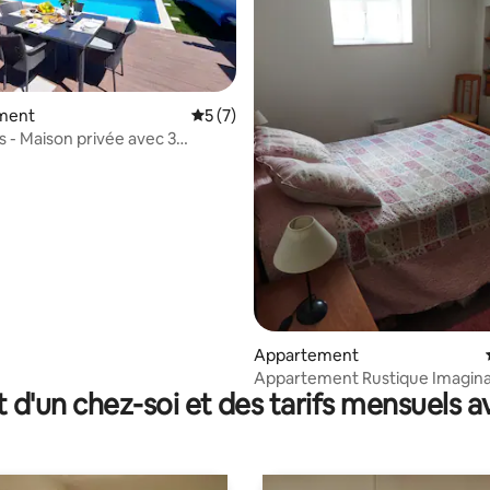
la base de 100 commentaires : 4,96 sur 5
ment
Évaluation moyenne sur la base de 7 co
5 (7)
s - Maison privée avec 3
s
Appartement
Appartement Rustique Imagina
t d'un chez-soi et des tarifs mensuels 