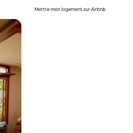
Mettre mon logement sur Airbnb
sant glisser.