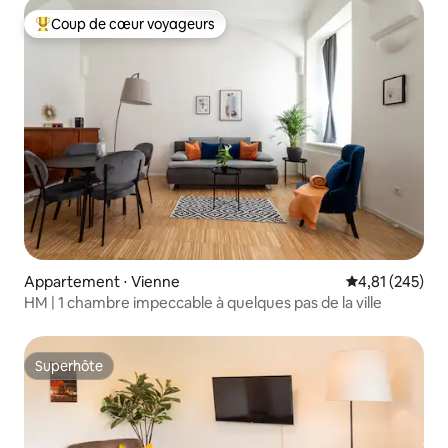
Coup de cœur voyageurs
Coups de cœur voyageurs les plus appréciés
Appartement ⋅ Vienne
Évaluation moy
4,81 (245)
HM | 1 chambre impeccable à quelques pas de la ville
Superhôte
Superhôte