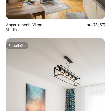
Appartement ⋅ Vienne
Évaluation mo
4,78 (67)
Studio
Superhôte
Superhôte