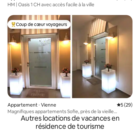
HM | Oasis 1 CH avec accès facile à la ville
Coup de cœur voyageurs
Coups de cœur voyageurs les plus appréciés
Appartement ⋅ Vienne
Évaluation
5 (29)
Magnifiques appartements Sofie, près de la vieille
Autres locations de vacances en
ville+calme
résidence de tourisme