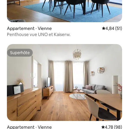
Appartement ⋅ Vienne
Évaluation mo
4,84 (51)
Penthouse vue UNO et Kaiserw.
Superhôte
Superhôte
Appartement ⋅ Vienne
Évaluation mo
4,78 (98)