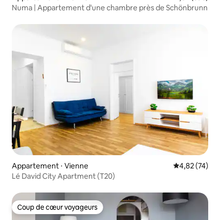
Numa | Appartement d'une chambre près de Schönbrunn
Appartement ⋅ Vienne
Évaluation mo
4,82 (74)
Lé David City Apartment (T20)
Coup de cœur voyageurs
Coup de cœur voyageurs