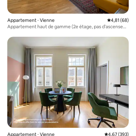
Appartement ⋅ Vienne
Évaluation mo
4,81 (68)
Appartement haut de gamme (2e étage, pas d'ascenseur,
pas de fêtes)
Appartement ⋅ Vienne
Évaluation moy
4,67 (393)