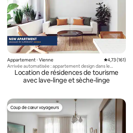
Appartement ⋅ Vienne
Évaluation moy
4,73 (161)
Arrivée automatisée : appartement design dans le
Location de résidences de tourisme
centre-ville
avec lave-linge et sèche-linge
Coup de cœur voyageurs
Coup de cœur voyageurs