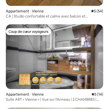
Appartement ⋅ Vienne
Évaluation
5 (54)
CA | Studio confortable et calme avec balcon et
climatisation
Coup de cœur voyageurs
Coup de cœur voyageurs
Appartement ⋅ Vienne
Évaluation
5 (14)
Suite ART « Vienne » | Vue sur l'Anneau | 2 CHAMBRES |
85 m² |