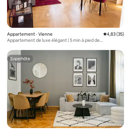
Appartement ⋅ Vienne
Évaluation mo
4,83 (35)
Appartement de luxe élégant | 5 min à pied de
Schönbrunn
Superhôte
Superhôte