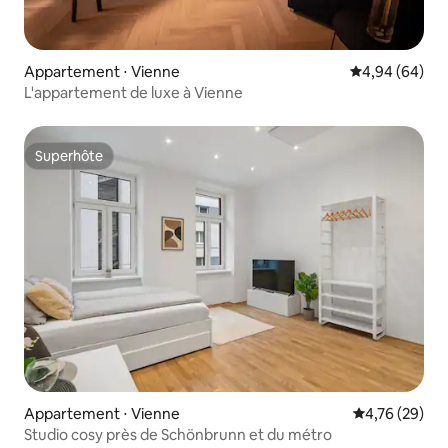
Appartement ⋅ Vienne
Évaluation mo
4,94 (64)
L'appartement de luxe à Vienne
Superhôte
Superhôte
Appartement ⋅ Vienne
Évaluation mo
4,76 (29)
Studio cosy près de Schönbrunn et du métro