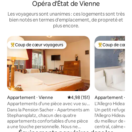
Opéra d'État de Vienne
Les voyageurs sont unanimes : ces logements sont très
bien notés en termes d'emplacement, de propreté et
plus encore.
Coup de cœur voyageurs
Coup de cœur 
Coups de cœur voyageurs les plus appréciés
Coups de cœur vo
Appartement ⋅ Vienne
Évaluation moyenne sur la base 
4,98 (151)
Appartement ⋅ Vi
Appartements d'une pièce avec vue sur
L'Allegro Hideaway
la cathédrale
Dans la Pension Sacher - Apartments am
Un petit refuge à 
Stephansplatz, chacun des quatre
l'Allegro Hideaway
appartements confortables d'une pièce
du meilleur de ce q
a une touche personnelle. Nous ne
central, calme et 