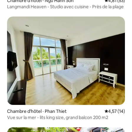
Chambre d'hôtel ⋅ Ngu Hanh Son
Évaluation mo
4,81 (53)
Langmandi Heaven - Studio avec cuisine - Près de la plage
Chambre d'hôtel ⋅ Phan Thiet
Évaluation mo
4,57 (14)
Vue sur la mer - lits king size, grand balcon 200 m2