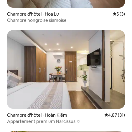
Chambre d'hôtel ⋅ Hoa Lư
Évaluatio
5 (3)
Chambre hongroise siamoise
Chambre d'hôtel ⋅ Hoàn Kiếm
Évaluation mo
4,87 (31)
Appartement premium Narcissus 🔅