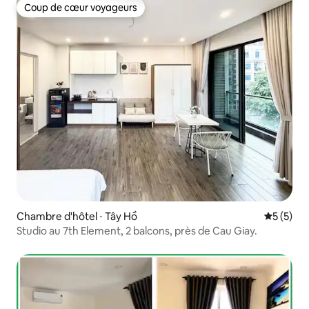
Coup de cœur voyageurs
Coup de cœur voyageurs
Chambre d'hôtel ⋅ Tây Hồ
Évaluatio
5 (5)
Studio au 7th Element, 2 balcons, près de Cau Giay.