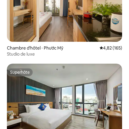
Chambre d'hôtel ⋅ Phước Mỹ
Évaluation moy
4,82 (165)
Studio de luxe
Superhôte
Superhôte