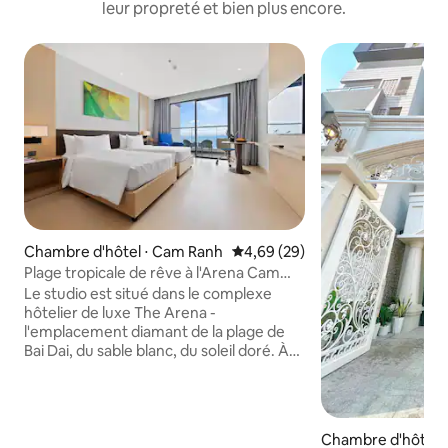
leur propreté et bien plus encore.
Chambre d'hôtel ⋅ Cam Ranh
Évaluation moyenne sur la base
4,69 (29)
Plage tropicale de rêve à l'Arena Cam
Ranh
Le studio est situé dans le complexe
hôtelier de luxe The Arena -
l'emplacement diamant de la plage de
Bai Dai, du sable blanc, du soleil doré. À
seulement 3 km de l'aéroport
international Cam Ranh, extrêmement
pratique pour le transport vers les
célèbres attractions de Nha Trang, Da
Chambre d'hôtel ⋅
Lat. Vous avez accès à une belle piscine