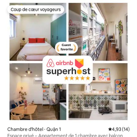
Coup de cœur voyageurs
Coup de cœur voyageurs
Chambre d'hôtel ⋅ Quận 1
Évaluation mo
4,93 (14)
Espace privé – Appartement de 1 chambre avec balcon