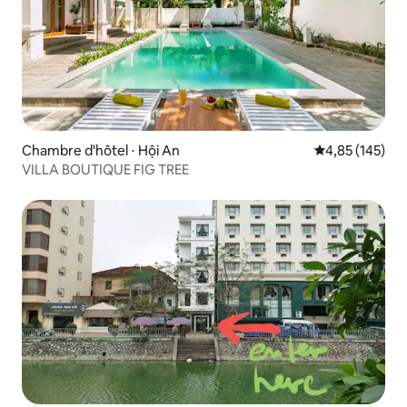
Chambre d'hôtel ⋅ Hội An
Évaluation moy
4,85 (145)
VILLA BOUTIQUE FIG TREE