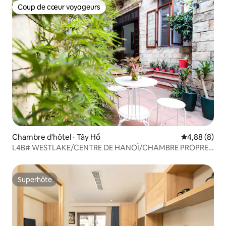
Coup de cœur voyageurs
Coup de cœur voyageurs
Chambre d'hôtel ⋅ Tây Hồ
Évaluation m
4,88 (8)
L4B# WESTLAKE/CENTRE DE HANOÏ/CHAMBRE PROPRE
ET CONFORTABLE
Superhôte
Superhôte