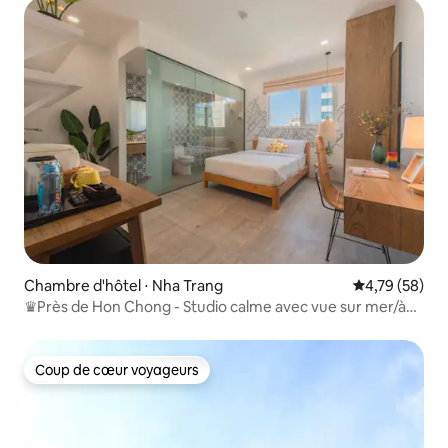
Chambre d'hôtel ⋅ Nha Trang
Évaluation mo
4,79 (58)
♛Près de Hon Chong - Studio calme avec vue sur mer/à
50 m de la plage♛
Coup de cœur voyageurs
Coup de cœur voyageurs