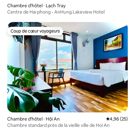
Chambre d'hôtel ⋅ Lạch Tray
Centre de Hai phong - AnHung Lakeview Hotel
Coup de cœur voyageurs
Coup de cœur voyageurs
Chambre d'hôtel ⋅ Hội An
Évaluation mo
4,96 (25)
Chambre standard près de la vieille ville de Hoi An