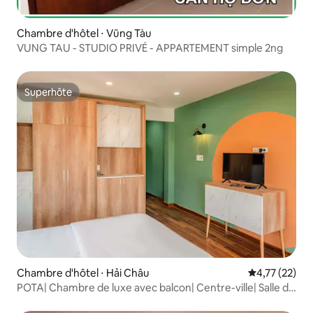
Chambre d'hôtel ⋅ Vũng Tàu
VUNG TAU - STUDIO PRIVÉ - APPARTEMENT simple 2ng
Superhôte
Superhôte
Chambre d'hôtel ⋅ Hải Châu
Évaluation mo
4,77 (22)
POTA| Chambre de luxe avec balcon| Centre-ville| Salle de
bain attenante