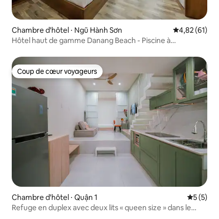
Chambre d'hôtel ⋅ Ngũ Hành Sơn
Évaluation mo
4,82 (61)
Hôtel haut de gamme Danang Beach - Piscine à
débordement
Coup de cœur voyageurs
Coup de cœur voyageurs
Chambre d'hôtel ⋅ Quận 1
Évaluatio
5 (5)
Refuge en duplex avec deux lits « queen size » dans le
district 1