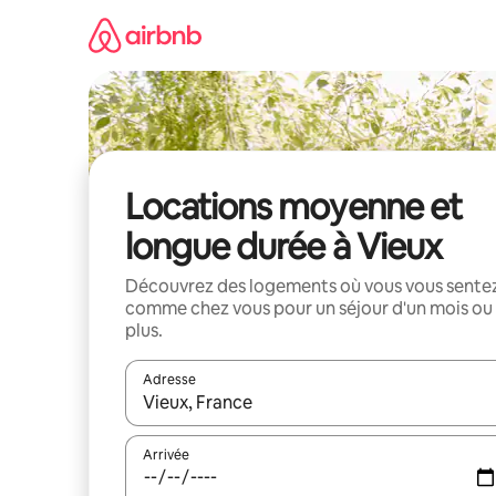
Aller
directement
au
contenu
Locations moyenne et
longue durée à Vieux
Découvrez des logements où vous vous sente
comme chez vous pour un séjour d'un mois ou
plus.
Adresse
Lorsque les résultats s'affichent, utilisez les flèc
Arrivée