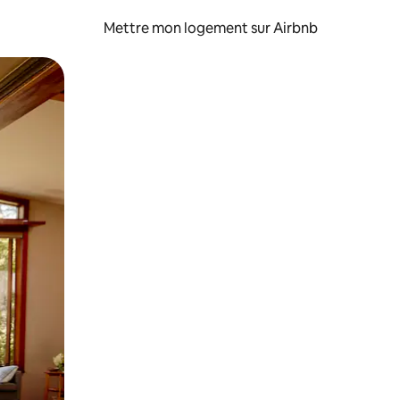
Mettre mon logement sur Airbnb
sant glisser.