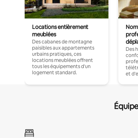
Locations entièrement
Noma
meublées
prof
dépl
Des cabanes de montagne
paisibles aux appartements
Des 
urbains pratiques, ces
confo
locations meublées offrent
profe
tous les équipements d'un
télét
logement standard.
et d'
Équipe