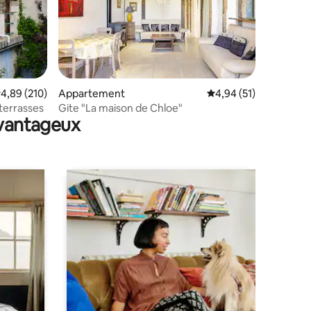
mmentaires : 5 sur 5
valuation moyenne sur la base de 210 commentaires : 4,89 sur 5
4,89 (210)
Appartement
Évaluation moyenne su
4,94 (51)
 terrasses
Gite "La maison de Chloe"
avantageux