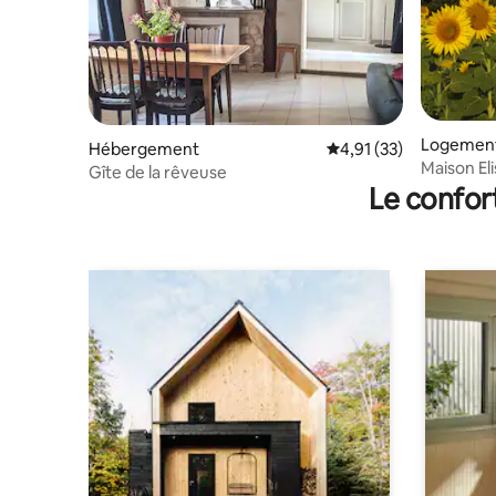
Logement
Hébergement
Évaluation moyenne su
4,91 (33)
Maison El
Gîte de la rêveuse
le sud de 
Le confor