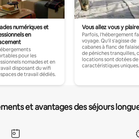
des numériques et
Vous allez vous y plaire
essionnels en
Parfois, l'hébergement fai
voyage. Qu'il s'agisse de
acement
cabanes à flanc de falais
hébergements
de péniches tranquilles, 
rtables pour les
locations sont dotées de
ssionnels nomades et en
caractéristiques uniques
ravail disposant du wifi
espaces de travail dédiés.
ments et avantages des séjours longu