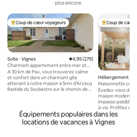
plus encore.
Coup de cœur voyageurs
Coup de cœur 
Coups de cœur voyageurs les plus appréciés
Coups de cœur vo
Suite ⋅ Vignes
Évaluation moyenne sur la base 
4,95 (279)
Charmant appartement entre mer et
montagne
A 30 km de Pau, vous trouverez calme
Hébergement ⋅ S
et confort dans un charmant gite
attenant à notre maison à 5mn d'Arzacq
Maisonnette coco
Bastide du Soubestre sur le chemin de St
Évadez-vous dans
Jacques De Compostelle. Tous services
maison moderne, 
utiles à proximité ,commerces ,
impasse paisible d
pharmacie,restaurant A 1h 15 des plages
à-vis. Profitez d'u
du Pays Basque des Landes et de nos
Équipements populaires dans les
moderne et relaxa
majestueuses Pyrénées vous pourrez
nos prestations d
locations de vacances à Vignes
rayonner entre mer et montagne et
professionnel sur 
faire de belles randonnées Pau cité d,
havre de paix pour
Henri IV vous enchantera ainsi que
voyageurs en trans