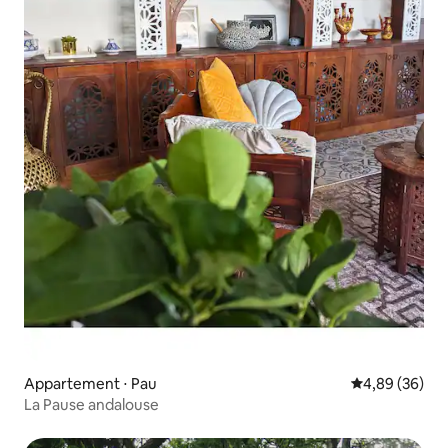
Appartement ⋅ Pau
Évaluation mo
4,89 (36)
La Pause andalouse