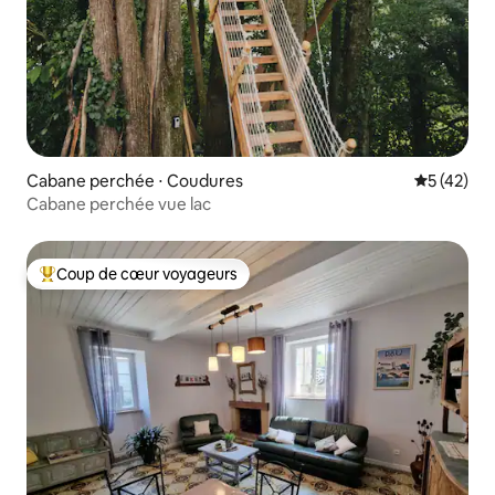
Cabane perchée ⋅ Coudures
Évaluation
5 (42)
Cabane perchée vue lac
Coup de cœur voyageurs
Coups de cœur voyageurs les plus appréciés