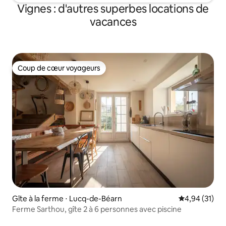
Vignes : d'autres superbes locations de
vacances
Coup de cœur voyageurs
Coup de cœur voyageurs
Gîte à la ferme ⋅ Lucq-de-Béarn
Évaluation mo
4,94 (31)
Ferme Sarthou, gîte 2 à 6 personnes avec piscine