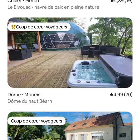
Chalet ⋅ Pimbo
Évaluation mo
4,89 (19)
Le Bivouac - havre de paix en pleine nature
Coup de cœur voyageurs
Coups de cœur voyageurs les plus appréciés
Dôme ⋅ Monein
Évaluation mo
4,99 (70)
Dôme du haut Béarn
Coup de cœur voyageurs
Coup de cœur voyageurs