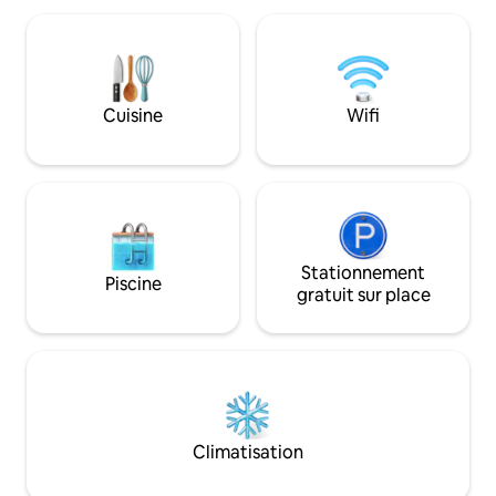
d'autres sites historiques et culturels
situe à quelques 
dans les alentours.
maison principale
disponible en cas
durant nos congés
draps et serviettes
Cuisine
Wifi
Stationnement
Piscine
gratuit sur place
Climatisation