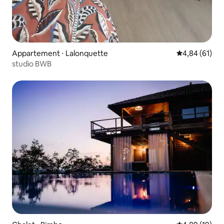
Appartement ⋅ Lalonquette
Évaluation mo
4,84 (61)
studio BWB