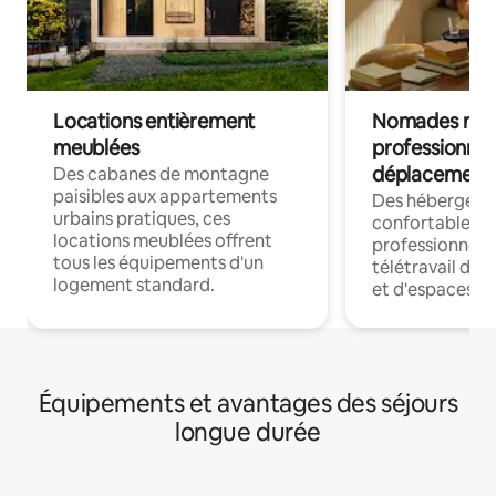
Locations entièrement
Nomades num
meublées
professionnel
déplacement
Des cabanes de montagne
paisibles aux appartements
Des hébergem
urbains pratiques, ces
confortables p
locations meublées offrent
professionnels
tous les équipements d'un
télétravail dis
logement standard.
et d'espaces de
Équipements et avantages des séjours
longue durée