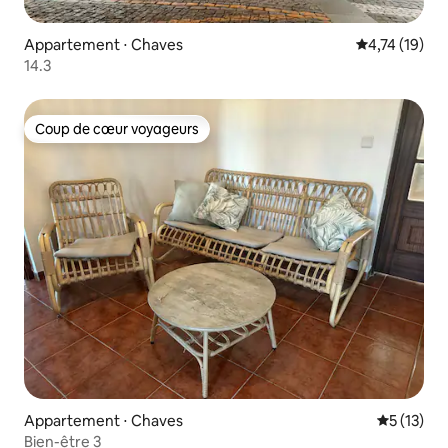
Appartement ⋅ Chaves
Évaluation mo
4,74 (19)
14.3
Coup de cœur voyageurs
Coup de cœur voyageurs
Appartement ⋅ Chaves
Évaluation
5 (13)
Bien-être 3