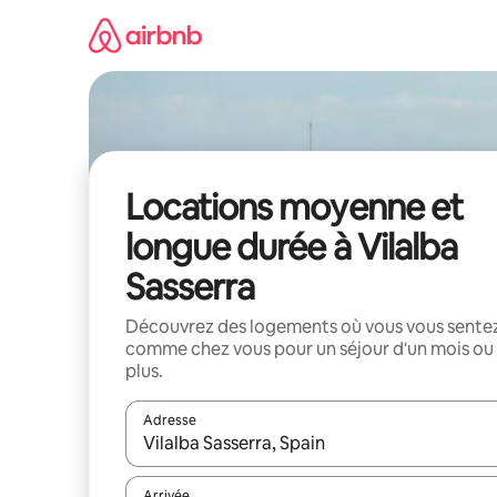
Aller
directement
au
contenu
Locations moyenne et
longue durée à Vilalba
Sasserra
Découvrez des logements où vous vous sente
comme chez vous pour un séjour d'un mois ou
plus.
Adresse
Lorsque les résultats s'affichent, utilisez les flèc
Arrivée