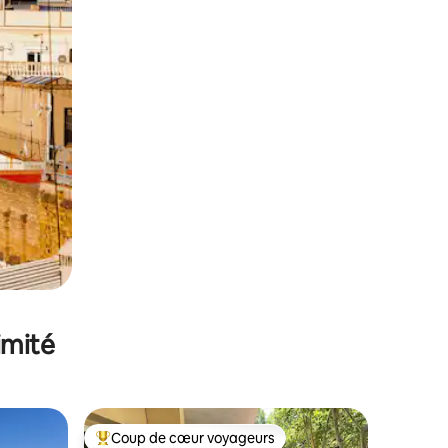
imité
Coup de cœur voyageurs
lus appréciés
Coups de cœur voyageurs les plus appréciés