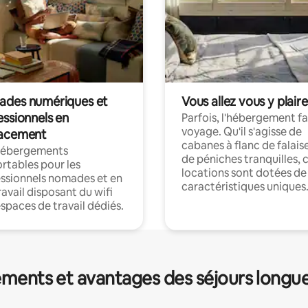
des numériques et
Vous allez vous y plaire
essionnels en
Parfois, l'hébergement fai
voyage. Qu'il s'agisse de
acement
cabanes à flanc de falais
hébergements
de péniches tranquilles, 
rtables pour les
locations sont dotées de
ssionnels nomades et en
caractéristiques uniques
ravail disposant du wifi
espaces de travail dédiés.
ments et avantages des séjours longu