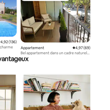
valuation moyenne sur la base de 136 commentaires : 4,92 sur 5
4,92 (136)
 charme
mmentaires : 5 sur 5
Appartement
Évaluation moyenne su
4,97 (69)
Bel appartement dans un cadre naturel
avantageux
imbattable