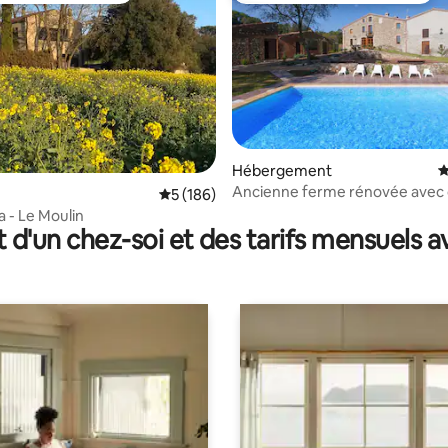
 sur la base de 14 commentaires : 5 sur 5
Hébergement
É
Ancienne ferme rénovée avec
Évaluation moyenne sur la base de 186 co
5 (186)
a - Le Moulin
t d'un chez-soi et des tarifs mensuels 