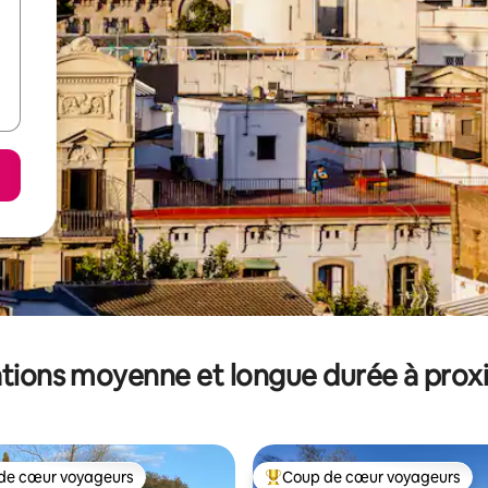
tions moyenne et longue durée à prox
de cœur voyageurs
Coup de cœur voyageurs
 cœur voyageurs les plus appréciés
Coups de cœur voyageurs les p