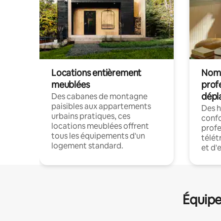
Locations entièrement
Noma
meublées
prof
dépl
Des cabanes de montagne
paisibles aux appartements
Des 
urbains pratiques, ces
confo
locations meublées offrent
profe
tous les équipements d'un
télét
logement standard.
et d'
Équipe