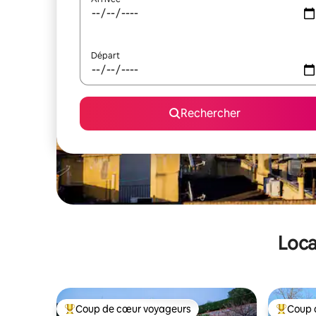
Départ
Rechercher
Loca
Coup de cœur voyageurs
Coup 
Coups de cœur voyageurs les plus appréciés
Coups de