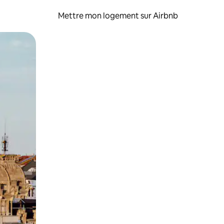
Mettre mon logement sur Airbnb
sant glisser.