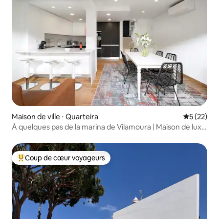
Maison de ville ⋅ Quarteira
Évaluation
5 (22)
À quelques pas de la marina de Vilamoura | Maison de luxe
de 4 chambres | BBQ
Coup de cœur voyageurs
Coups de cœur voyageurs les plus appréciés