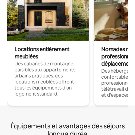
Locations entièrement
Nomades num
meublées
professionnel
déplacement
Des cabanes de montagne
paisibles aux appartements
Des hébergem
urbains pratiques, ces
confortables p
locations meublées offrent
professionnels
tous les équipements d'un
télétravail dis
logement standard.
et d'espaces de
Équipements et avantages des séjours
longue durée