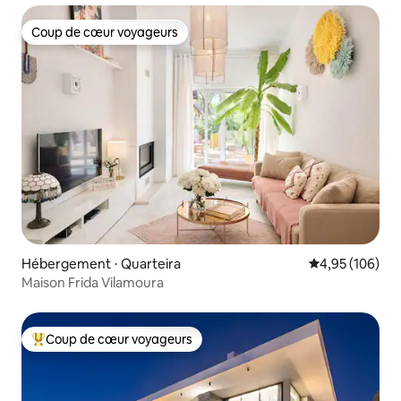
Coup de cœur voyageurs
Coup de cœur voyageurs
Hébergement ⋅ Quarteira
Évaluation moy
4,95 (106)
Maison Frida Vilamoura
Coup de cœur voyageurs
Coups de cœur voyageurs les plus appréciés