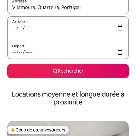
Adresse
Lorsque les résultats s'affichent, utilisez les flèches vers le hau
Arrivée
Départ
Rechercher
Locations moyenne et longue durée à
proximité
Coup de cœur voyageurs
Coups de cœur voyageurs les plus appréciés