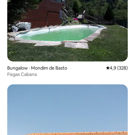
Bungalow ⋅ Mondim de Basto
Évaluation mo
4,9 (328)
Fisgas Cabana