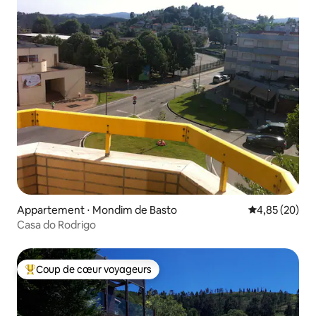
Appartement ⋅ Mondim de Basto
Évaluation mo
4,85 (20)
Casa do Rodrigo
Coup de cœur voyageurs
Coups de cœur voyageurs les plus appréciés