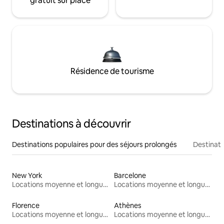
gratuit sur place
Résidence de tourisme
Destinations à découvrir
Destinations populaires pour des séjours prolongés
Destinati
New York
Barcelone
Locations moyenne et longue durée
Locations moyenne et longue durée
Florence
Athènes
Locations moyenne et longue durée
Locations moyenne et longue durée