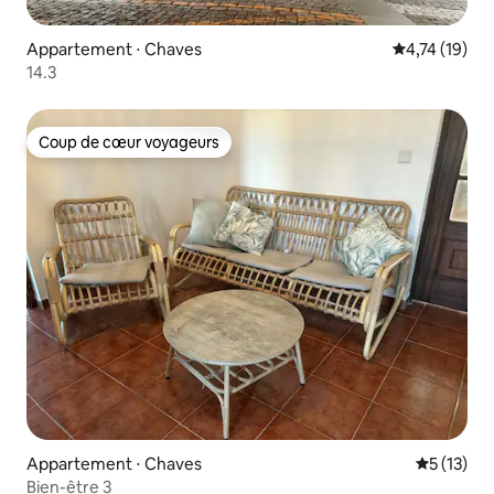
Appartement ⋅ Chaves
Évaluation mo
4,74 (19)
14.3
Coup de cœur voyageurs
Coup de cœur voyageurs
Appartement ⋅ Chaves
Évaluation
5 (13)
Bien-être 3