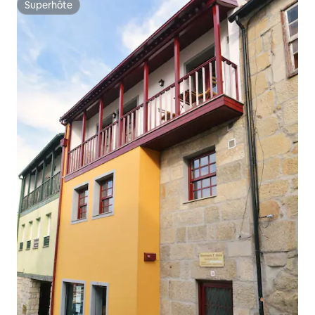
Superhôte
Superhôte