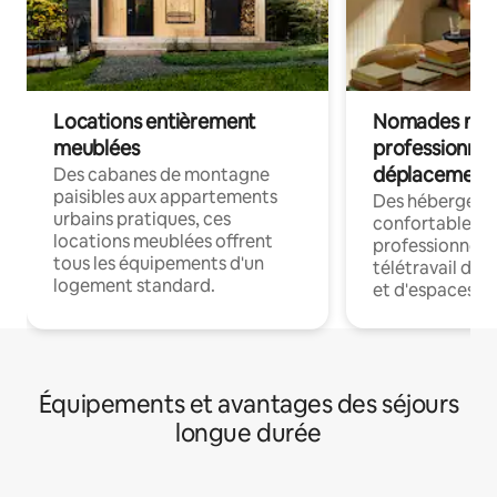
Locations entièrement
Nomades num
meublées
professionnel
déplacement
Des cabanes de montagne
paisibles aux appartements
Des hébergem
urbains pratiques, ces
confortables p
locations meublées offrent
professionnels
tous les équipements d'un
télétravail dis
logement standard.
et d'espaces de
Équipements et avantages des séjours
longue durée