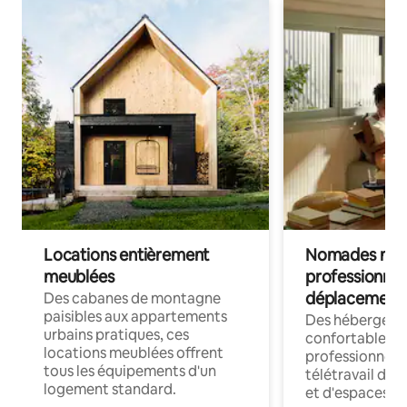
Locations entièrement
Nomades num
meublées
professionnel
déplacement
Des cabanes de montagne
paisibles aux appartements
Des hébergem
urbains pratiques, ces
confortables p
locations meublées offrent
professionnels
tous les équipements d'un
télétravail dis
logement standard.
et d'espaces de