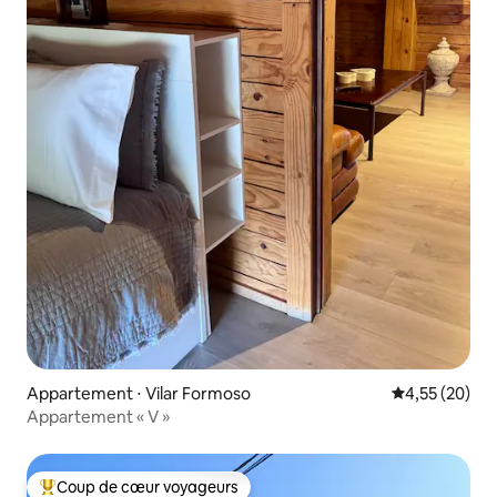
Appartement ⋅ Vilar Formoso
Évaluation mo
4,55 (20)
Appartement « V »
Coup de cœur voyageurs
Coups de cœur voyageurs les plus appréciés